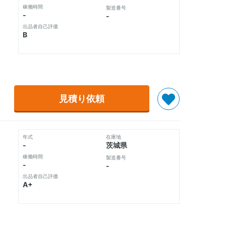
稼働時間
製造番号
-
-
出品者自己評価
B
見積り依頼
年式
在庫地
-
茨城県
稼働時間
製造番号
-
-
出品者自己評価
A+