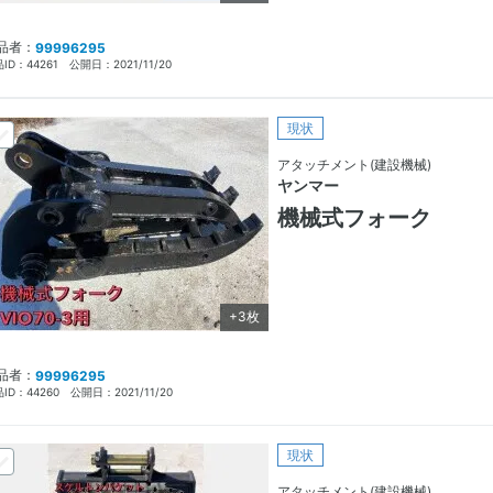
品者：
99996295
ID：
44261
公開日：
2021/11/20
現状
アタッチメント(建設機械)
ヤンマー
機械式フォーク
+3枚
品者：
99996295
ID：
44260
公開日：
2021/11/20
現状
アタッチメント(建設機械)