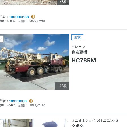
+8枚
品者：
100000638
ID：
48832
公開日：
2022/02/01
現状
クレーン
住友建機
HC78RM
+47枚
品者：
10929003
ID：
48478
公開日：
2022/01/26
ミニ油圧ショベル(ミニユンボ)
クボタ