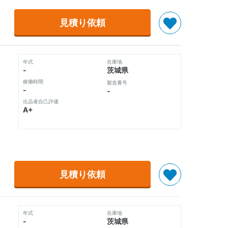
見積り依頼
年式
在庫地
-
茨城県
稼働時間
製造番号
-
-
出品者自己評価
A+
見積り依頼
年式
在庫地
-
茨城県