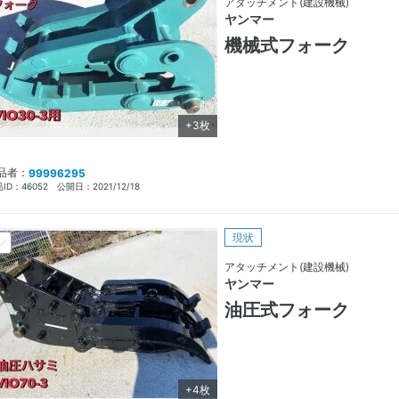
アタッチメント(建設機械)
ヤンマー
機械式フォーク
+3枚
品者：
99996295
ID：
46052
公開日：
2021/12/18
現状
アタッチメント(建設機械)
ヤンマー
油圧式フォーク
+4枚