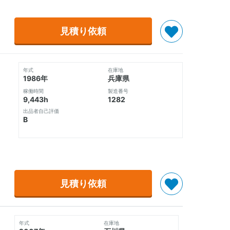
見積り依頼
年式
在庫地
1986年
兵庫県
稼働時間
製造番号
9,443h
1282
出品者自己評価
B
見積り依頼
年式
在庫地