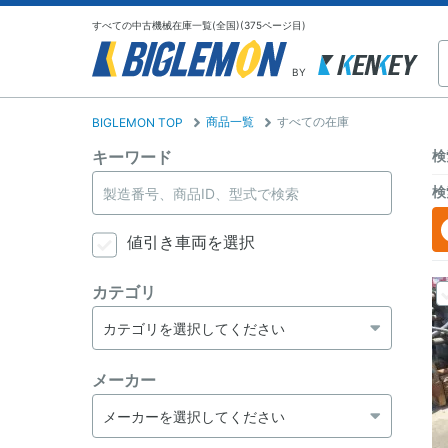
すべての中古機械在庫一覧(全国)(375ページ目)
BY
商品一覧
すべての在庫
BIGLEMON TOP
キーワード
検
検
値引き車両を選択
カテゴリ
メーカー