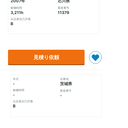
2007年
石川県
稼働時間
製造番号
3,211h
11379
出品者自己評価
B
見積り依頼
年式
在庫地
-
茨城県
稼働時間
製造番号
-
-
出品者自己評価
B