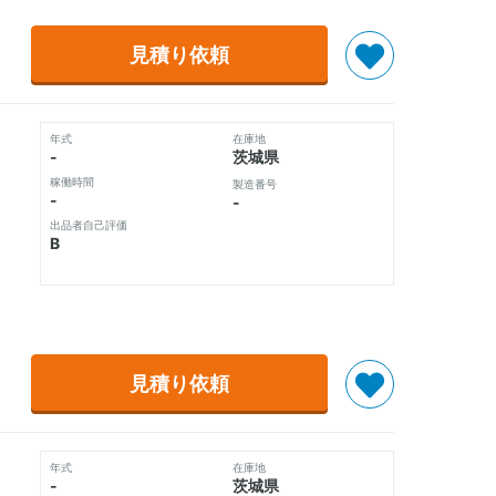
見積り依頼
年式
在庫地
-
茨城県
稼働時間
製造番号
-
-
出品者自己評価
B
見積り依頼
年式
在庫地
-
茨城県