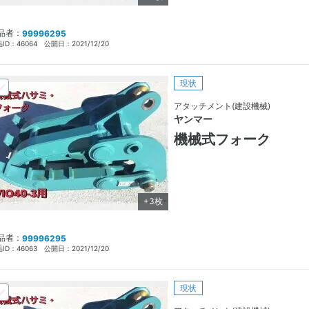
品者：
99996295
ID：
46064
公開日：
2021/12/20
現状
アタッチメント(建設機械)
ヤンマー
機械式フォーク
+3枚
品者：
99996295
ID：
46063
公開日：
2021/12/20
現状