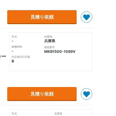
見積り依頼
年式
在庫地
-
兵庫県
稼働時間
製造番号
-
MKB1500-1089V
カー
出品者自己評価
B
見積り依頼
年式
在庫地