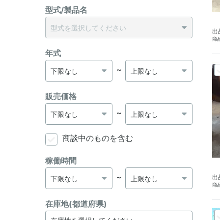
型式/製品名
出
商品
年式
～
販売価格
～
商談中のものを含む
稼働時間
～
出
商品
在庫地(都道府県)