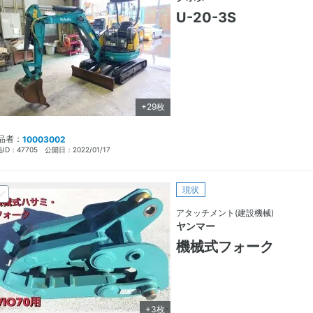
U-20-3S
+29枚
品者：
10003002
ID：
47705
公開日：
2022/01/17
現状
アタッチメント(建設機械)
ヤンマー
機械式フォーク
+3枚