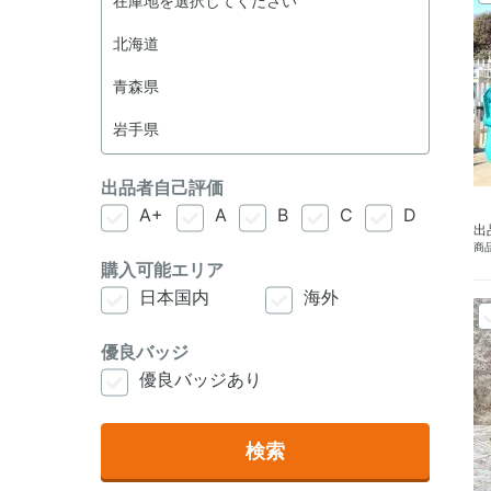
出品者自己評価
A+
A
B
C
D
出
商品
購入可能エリア
日本国内
海外
優良バッジ
優良バッジあり
検索