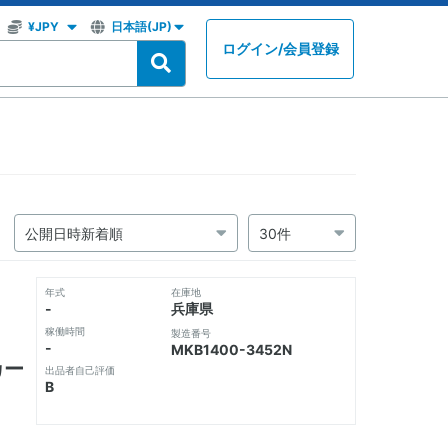
ログイン
/
会員登録
年式
在庫地
-
兵庫県
稼働時間
製造番号
-
MKB1400-3452N
カー
出品者自己評価
B