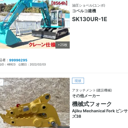
油圧ショベル(ユンボ)
コベルコ建機
SK130UR-1E
+25枚
品者：
99996295
ID：
48923
公開日：
2022/02/03
現状
アタッチメント(建設機械)
その他メーカー
機械式フォーク
Ajiku Mechanical Fork ピン
ズ38