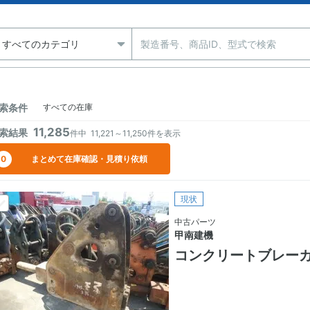
索条件
すべての在庫
11,285
索結果
件中
11,221～11,250
件を表示
0
まとめて在庫確認・見積り依頼
現状
中古パーツ
甲南建機
コンクリートブレー