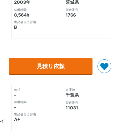
2003年
茨城県
稼働時間
製造番号
8,564h
1766
出品者自己評価
B
見積り依頼
年式
在庫地
-
千葉県
稼働時間
製造番号
-
11031
出品者自己評価
A+
サイ