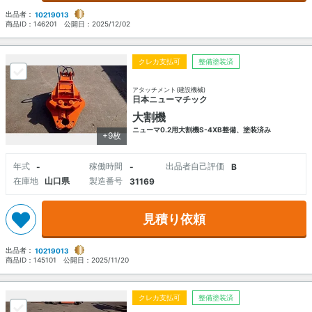
出品者：
10219013
商品ID：
146201
公開日：
2025/12/02
クレカ支払可
整備塗装済
アタッチメント(建設機械)
日本ニューマチック
大割機
ニューマ0.2用大割機S-4XB整備、塗装済み
+9枚
年式
稼働時間
出品者自己評価
-
-
B
在庫地
山口県
製造番号
31169
見積り依頼
出品者：
10219013
商品ID：
145101
公開日：
2025/11/20
クレカ支払可
整備塗装済