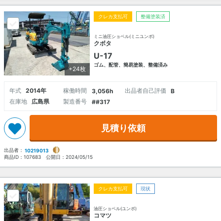
クレカ支払可
整備塗装済
ミニ油圧ショベル(ミニユンボ)
クボタ
U-17
ゴム、配管、簡易塗装、整備済み
+24枚
年式
2014年
稼働時間
出品者自己評価
3,056h
B
在庫地
広島県
製造番号
##317
見積り依頼
出品者：
10219013
商品ID：
107683
公開日：
2024/05/15
クレカ支払可
現状
油圧ショベル(ユンボ)
コマツ