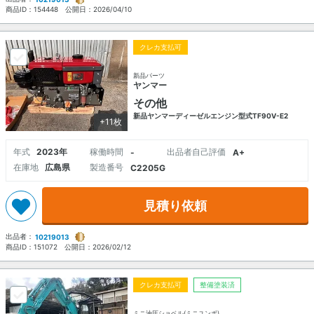
商品ID：
154448
公開日：
2026/04/10
クレカ支払可
新品パーツ
ヤンマー
その他
新品ヤンマーディーゼルエンジン型式TF90V-E2
+11枚
年式
2023年
稼働時間
出品者自己評価
-
A+
在庫地
広島県
製造番号
C2205G
見積り依頼
出品者：
10219013
商品ID：
151072
公開日：
2026/02/12
クレカ支払可
整備塗装済
ミニ油圧ショベル(ミニユンボ)