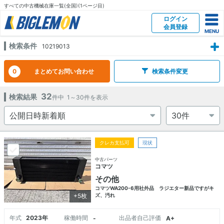
すべての中古機械在庫一覧(全国)(1ページ目)
ログイン
会員登録
検索条件
10219013
0
まとめてお問い合わせ
検索条件変更
32
検索結果
件中
1～30
件を表示
クレカ支払可
現状
中古パーツ
コマツ
その他
コマツWA200-6用社外品 ラジエター新品ですがキ
+5枚
ズ、汚れ
年式
2023年
稼働時間
出品者自己評価
-
A+