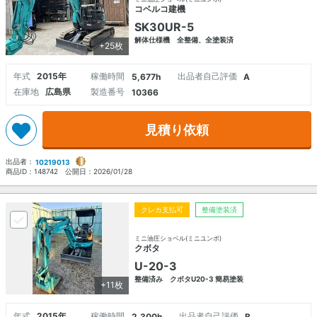
コベルコ建機
SK30UR-5
解体仕様機 全整備、全塗装済
+25枚
年式
2015年
稼働時間
出品者自己評価
5,677h
A
在庫地
広島県
製造番号
10366
見積り依頼
出品者：
10219013
商品ID：
148742
公開日：
2026/01/28
クレカ支払可
整備塗装済
ミニ油圧ショベル(ミニユンボ)
クボタ
U-20-3
整備済み クボタU20-3 簡易塗装
+11枚
年式
2015年
稼働時間
出品者自己評価
2,300h
B