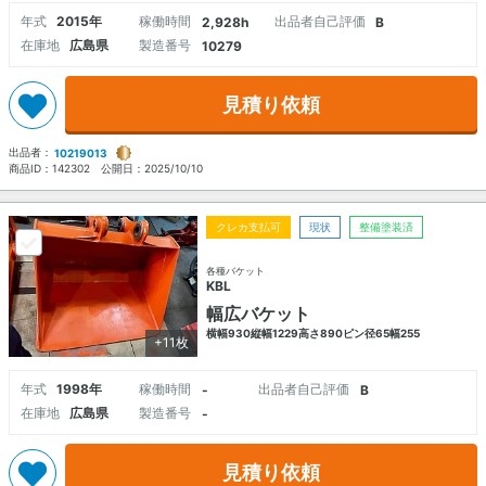
年式
2015年
稼働時間
出品者自己評価
2,928h
B
在庫地
広島県
製造番号
10279
見積り依頼
出品者：
10219013
商品ID：
142302
公開日：
2025/10/10
クレカ支払可
現状
整備塗装済
各種バケット
KBL
幅広バケット
横幅930縦幅1229高さ890ピン径65幅255
+11枚
年式
1998年
稼働時間
出品者自己評価
-
B
在庫地
広島県
製造番号
-
見積り依頼