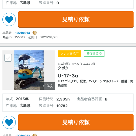
在庫地
広島県
製造番号
0
見積り依頼
出品者：
10219013
商品ID：
155042
公開日：
2026/04/20
クレカ支払可
整備塗装済
ミニ油圧ショベル(ミニユンボ)
クボタ
U-17-3α
Ｕ17 ゴムクロ、配管、2パターンマルチレバー整備、簡
+10枚
易塗装
年式
2015年
稼働時間
出品者自己評価
2,335h
B
在庫地
広島県
製造番号
19782
見積り依頼
出品者：
10219013