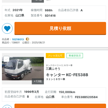
年式
2021年
稼働時間
出品者自己評価
986h
A
在庫地
山口県
製造番号
SD1416
見積り依頼
出品者：
10219013
商品ID：
138601
公開日：
2025/08/21
クレカ支払可
整備塗装済
タンクローリー/ミキサー車
三菱ふそう
キャンター KC-FE538B
３トンミキサー車
+13枚
初度登録年月
1996年3月
走行距離
150,000km
出品者自己評価
B
在庫地
山口県
車台番号
FE538B520584