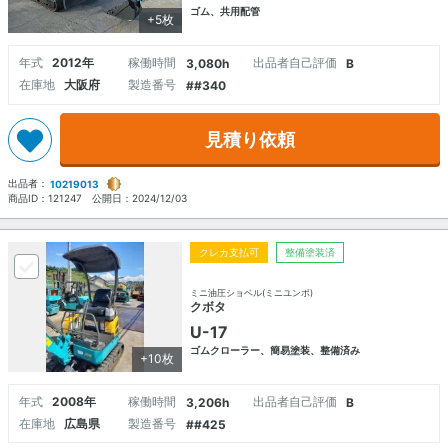
ゴム、共用配管
+5枚
年式
2012年
稼働時間
出品者自己評価
3,080h
B
在庫地
大阪府
製造番号
##340
見積り依頼
出品者：
10219013
商品ID：
121247
公開日：
2024/12/03
クレカ支払可
整備塗装済
ミニ油圧ショベル(ミニユンボ)
クボタ
U-17
ゴムクローラー、簡易塗装、整備済み
+10枚
年式
2008年
稼働時間
出品者自己評価
3,206h
B
在庫地
広島県
製造番号
##425