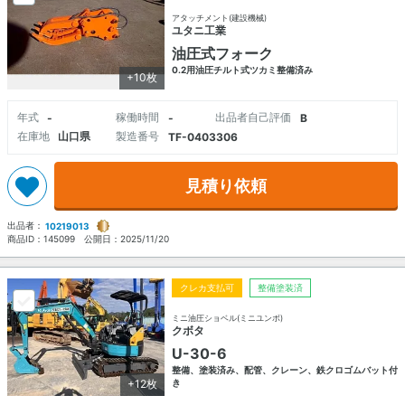
アタッチメント(建設機械)
ユタニ工業
油圧式フォーク
0.2用油圧チルト式ツカミ整備済み
+10枚
年式
稼働時間
出品者自己評価
-
-
B
在庫地
山口県
製造番号
TF-0403306
見積り依頼
出品者：
10219013
商品ID：
145099
公開日：
2025/11/20
クレカ支払可
整備塗装済
ミニ油圧ショベル(ミニユンボ)
クボタ
U-30-6
整備、塗装済み、配管、クレーン、鉄クロゴムバット付
+12枚
き