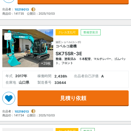
出品者：
10219013
商品ID：
141735
公開日：
2025/10/03
クレカ支払可
整備塗装済
油圧ショベル(ユンボ)
コベルコ建機
SK75SR-3E
整備、塗装済み ５本配管、マルチレバー、ゴムパッ
+29枚
ト、フロント
年式
2017年
稼働時間
出品者自己評価
2,438h
A
在庫地
山口県
製造番号
33644
見積り依頼
出品者：
10219013
商品ID：
141734
公開日：
2025/10/03