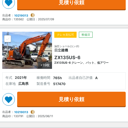
見積り依頼
出品者：
10219013
商品ID：
135562
公開日：
2025/07/09
クレカ支払可
整備済
油圧ショベル(ユンボ)
日立建機
ZX135US-6
ZX135US-6 クレーン、パット、低アワー
+19枚
年式
2021年
稼働時間
出品者自己評価
765h
A
在庫地
広島県
製造番号
517470
見積り依頼
出品者：
10219013
商品ID：
133791
公開日：
2025/06/11