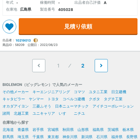
年式
稼働時間
出品者自己評価
-
-
A
在庫地
広島県
製造番号
405028
見積り依頼
出品者：
10219013
商品ID：
58209
公開日：
2022/06/23
1
2
BIGLEMON（ビッグレモン）で人気のメーカー
その他メーカー
キーエンジニアリング
コマツ
ユタニ工業
日立建機
キャタピラー
ヤンマー
トヨタ
コベルコ建機
クボタ
タグチ工業
オカダアイヨン
三菱ふそう
日本ニューマチック
アイチコーポレーション
諸岡
北越工業
ユニキャリア
いすゞ
ニチユ
在庫地から探す
北海道
青森県
岩手県
宮城県
秋田県
山形県
福島県
茨城県
栃木県
群馬県
埼玉県
千葉県
東京都
神奈川県
新潟県
石川県
福井県
長野県