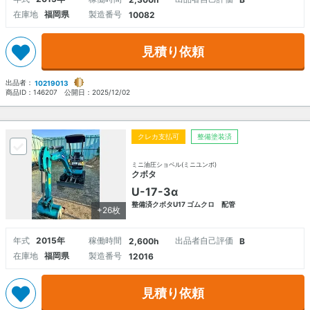
在庫地
福岡県
製造番号
10082
見積り依頼
出品者：
10219013
商品ID：
146207
公開日：
2025/12/02
クレカ支払可
整備塗装済
ミニ油圧ショベル(ミニユンボ)
クボタ
U-17-3α
整備済クボタU17 ゴムクロ 配管
+26枚
年式
2015年
稼働時間
出品者自己評価
2,600h
B
在庫地
福岡県
製造番号
12016
見積り依頼