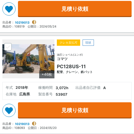
見積り依頼
出品者：
10219013
商品ID：
108519
公開日：
2024/05/24
クレカ支払可
現状
油圧ショベル(ユンボ)
コマツ
PC128US-11
配管、クレーン、鉄パット
+46枚
年式
2018年
稼働時間
出品者自己評価
3,072h
A
在庫地
広島県
製造番号
53907
見積り依頼
出品者：
10219013
商品ID：
108093
公開日：
2024/05/20