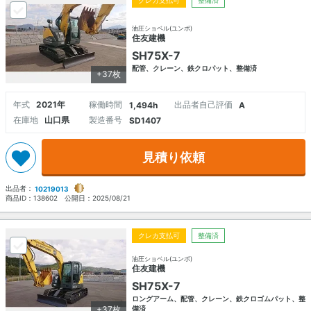
クレカ支払可
整備済
油圧ショベル(ユンボ)
住友建機
SH75X-7
配管、クレーン、鉄クロパット、整備済
+37枚
年式
2021年
稼働時間
出品者自己評価
1,494h
A
在庫地
山口県
製造番号
SD1407
見積り依頼
出品者：
10219013
商品ID：
138602
公開日：
2025/08/21
クレカ支払可
整備済
油圧ショベル(ユンボ)
住友建機
SH75X-7
ロングアーム、配管、クレーン、鉄クロゴムパット、整
+37枚
備済