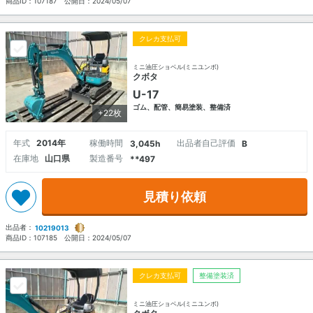
商品ID：
107187
公開日：
2024/05/07
クレカ支払可
ミニ油圧ショベル(ミニユンボ)
クボタ
U-17
ゴム、配管、簡易塗装、整備済
+22枚
年式
2014年
稼働時間
出品者自己評価
3,045h
B
在庫地
山口県
製造番号
**497
見積り依頼
出品者：
10219013
商品ID：
107185
公開日：
2024/05/07
クレカ支払可
整備塗装済
ミニ油圧ショベル(ミニユンボ)