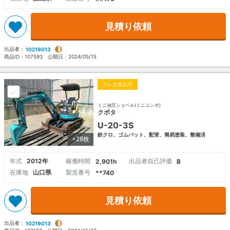
見積り依頼
出品者：
10219013
商品ID：
107593
公開日：
2024/05/15
クレカ支払可
ミニ油圧ショベル(ミニユンボ)
クボタ
U-20-3S
鉄クロ、ゴムパット、配管、簡易塗装、整備済
+28枚
年式
2012年
稼働時間
出品者自己評価
2,901h
B
在庫地
山口県
製造番号
**740
見積り依頼
出品者：
10219013