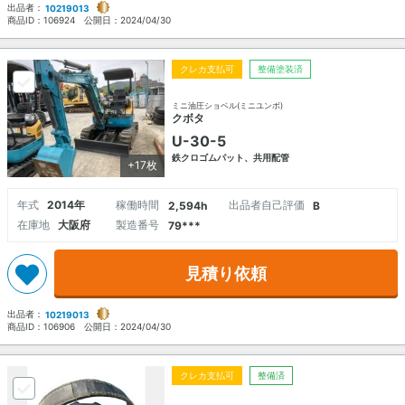
出品者：
10219013
商品ID：
106924
公開日：
2024/04/30
クレカ支払可
整備塗装済
ミニ油圧ショベル(ミニユンボ)
クボタ
U-30-5
鉄クロゴムパット、共用配管
+17枚
年式
2014年
稼働時間
出品者自己評価
2,594h
B
在庫地
大阪府
製造番号
79***
見積り依頼
出品者：
10219013
商品ID：
106906
公開日：
2024/04/30
クレカ支払可
整備済