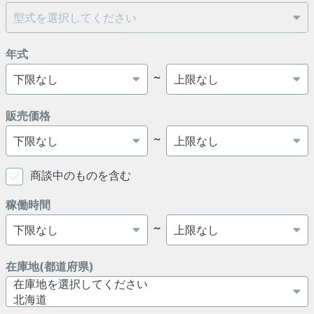
年式
～
販売価格
～
商談中のものを含む
稼働時間
～
在庫地(都道府県)