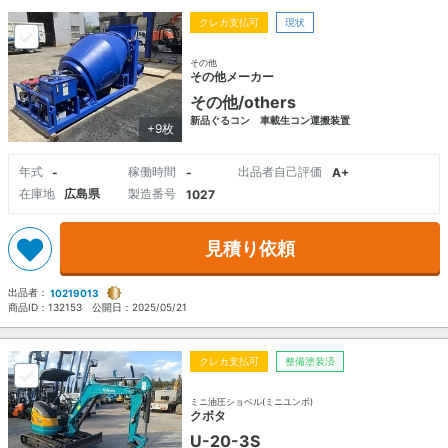
クレカ支払可
現状
その他
その他メーカー
その他/others
新品ぐるコン 車載生コン運搬装置
+9枚
年式
稼働時間
出品者自己評価
-
-
A+
在庫地
広島県
製造番号
1027
見積り依頼
出品者：
10219013
商品ID：
132153
公開日：
2025/05/21
クレカ支払可
整備塗装済
ミニ油圧ショベル(ミニユンボ)
クボタ
U-20-3S