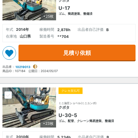
クボタ
U-17
ゴム、簡易塗装、整備済
+25枚
年式
2014年
稼働時間
出品者自己評価
2,878h
B
在庫地
山口県
製造番号
**704
見積り依頼
出品者：
10219013
商品ID：
107184
公開日：
2024/05/07
クレカ支払可
ミニ油圧ショベル(ミニユンボ)
クボタ
U-30-5
ゴム、配管、クレーン簡易塗装、整備済
+23枚
年式
2010年
稼働時間
出品者自己評価
5,234h
B