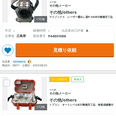
その他
その他メーカー
その他/others
マイゾックス レーザー墨出し器P-440EX整備完了品
+10枚
年式
稼働時間
出品者自己評価
-
-
A
在庫地
広島県
製造番号
P44E01098
見積り依頼
出品者：
10219013
商品ID：
58211
公開日：
2022/06/23
クレカ支払可
整備済
その他
その他メーカー
その他/others
トプコン オートレベルB21整備完了品、検査成績書付
+12枚