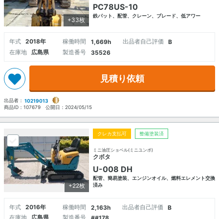
PC78US-10
鉄パット、配管、クレーン、ブレード、低アワー
+33枚
年式
2018年
稼働時間
出品者自己評価
1,669h
B
在庫地
広島県
製造番号
35526
見積り依頼
出品者：
10219013
商品ID：
107679
公開日：
2024/05/15
クレカ支払可
整備塗装済
ミニ油圧ショベル(ミニユンボ)
クボタ
U-008 DH
配管、簡易塗装、エンジンオイル、燃料エレメント交換
+22枚
済み
年式
2016年
稼働時間
出品者自己評価
2,163h
B
在庫地
広島県
製造番号
##178