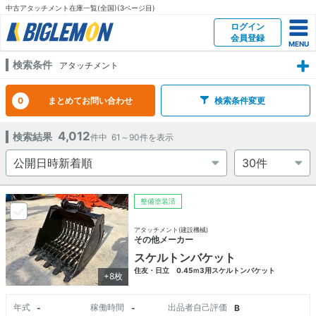
中古アタッチメント在庫一覧(全国)(3ページ目)
ログイン
会員登録
検索条件
アタッチメント
0
まとめてお問い合わせ
検索条件変更
4,012
検索結果
件中
61～90
件を表示
整備塗装済
アタッチメント(建設機械)
その他メーカー
スケルトンバケット
住友・日立 0.45ｍ3用スケルトンバケット
+8枚
年式
稼働時間
出品者自己評価
-
-
B