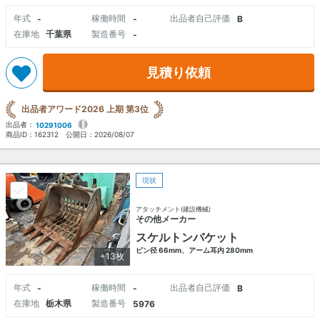
年式
稼働時間
出品者自己評価
-
-
B
在庫地
千葉県
製造番号
-
見積り依頼
出品者アワード2026 上期 第3位
出品者：
10291006
商品ID：
162312
公開日：
2026/08/07
現状
アタッチメント(建設機械)
その他メーカー
スケルトンバケット
ピン径 66mm、アーム耳内 280mm
+13枚
年式
稼働時間
出品者自己評価
-
-
B
在庫地
栃木県
製造番号
5976