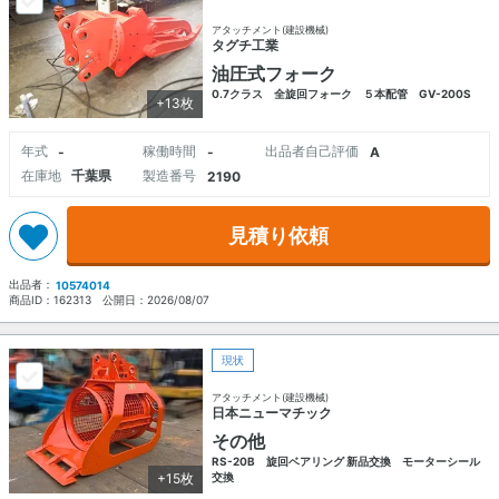
アタッチメント(建設機械)
タグチ工業
油圧式フォーク
0.7クラス 全旋回フォーク ５本配管 GV-200S
+13枚
年式
稼働時間
出品者自己評価
-
-
A
在庫地
千葉県
製造番号
2190
見積り依頼
出品者：
10574014
商品ID：
162313
公開日：
2026/08/07
現状
アタッチメント(建設機械)
日本ニューマチック
その他
RS-20B 旋回ベアリング 新品交換 モーターシール
+15枚
交換