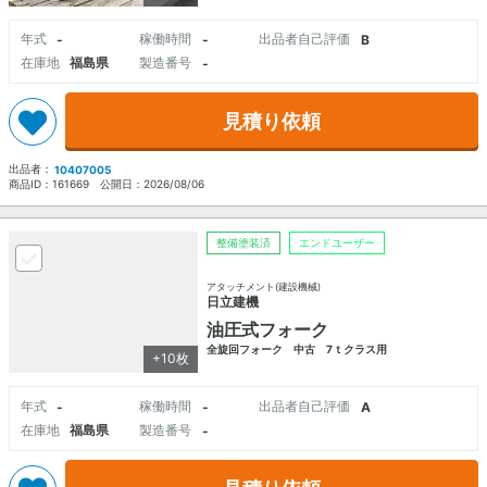
年式
稼働時間
出品者自己評価
-
-
B
在庫地
福島県
製造番号
-
見積り依頼
出品者：
10407005
商品ID：
161669
公開日：
2026/08/06
整備塗装済
エンドユーザー
アタッチメント(建設機械)
日立建機
油圧式フォーク
全旋回フォーク 中古 7ｔクラス用
+10枚
年式
稼働時間
出品者自己評価
-
-
A
在庫地
福島県
製造番号
-