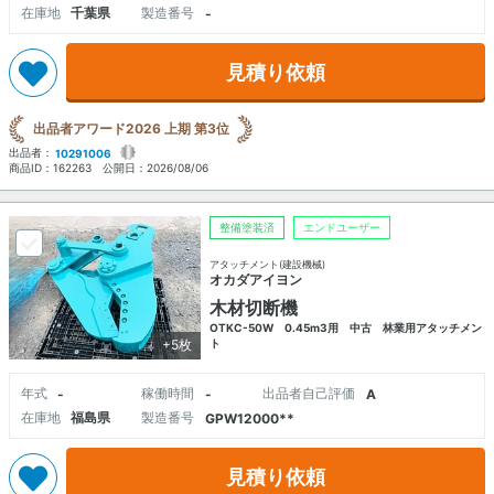
在庫地
千葉県
製造番号
-
見積り依頼
出品者アワード2026 上期 第3位
出品者：
10291006
商品ID：
162263
公開日：
2026/08/06
整備塗装済
エンドユーザー
アタッチメント(建設機械)
オカダアイヨン
木材切断機
OTKC-50W 0.45m3用 中古 林業用アタッチメン
+5枚
ト
年式
稼働時間
出品者自己評価
-
-
A
在庫地
福島県
製造番号
GPW12000**
見積り依頼