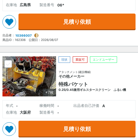
在庫地
広島県
製造番号
06*
見積り依頼
出品者：
10366007
商品ID：
162306
公開日：
2026/08/07
現状
業販可
エンドユーザー
アタッチメント(建設機械)
その他メーカー
特殊バケット
0.25/0.45兼用ギルスタースクリーン ふるい機
+7枚
年式
稼働時間
出品者自己評価
-
-
A
在庫地
大阪府
製造番号
-
見積り依頼