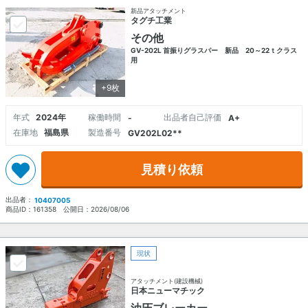
新品アタッチメント
タグチ工業
その他
GV-202L 首振りグラスパー 新品 20～22ｔクラス
用
+9枚
年式
2024年
稼働時間
出品者自己評価
-
A+
在庫地
福島県
製造番号
GV202L02**
見積り依頼
出品者：
10407005
商品ID：
161358
公開日：
2026/08/06
現状
アタッチメント(建設機械)
日本ニューマチック