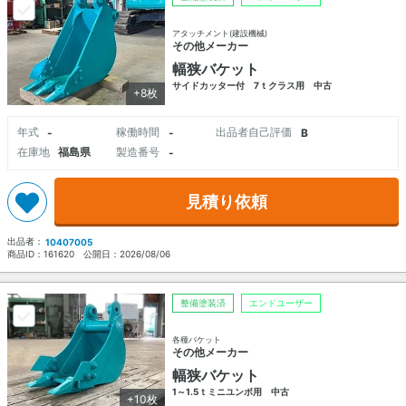
アタッチメント(建設機械)
その他メーカー
幅狭バケット
サイドカッター付 7ｔクラス用 中古
+8枚
年式
稼働時間
出品者自己評価
-
-
B
在庫地
福島県
製造番号
-
見積り依頼
出品者：
10407005
商品ID：
161620
公開日：
2026/08/06
整備塗装済
エンドユーザー
各種バケット
その他メーカー
幅狭バケット
1～1.5ｔミニユンボ用 中古
+10枚