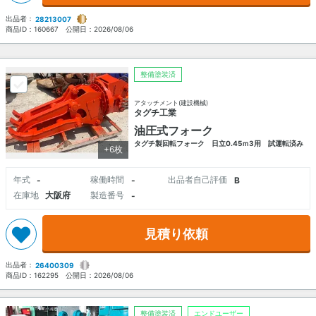
出品者：
28213007
商品ID：
160667
公開日：
2026/08/06
整備塗装済
アタッチメント(建設機械)
タグチ工業
油圧式フォーク
タグチ製回転フォーク 日立0.45ｍ3用 試運転済み
+6枚
年式
稼働時間
出品者自己評価
-
-
B
在庫地
大阪府
製造番号
-
見積り依頼
出品者：
26400309
商品ID：
162295
公開日：
2026/08/06
整備塗装済
エンドユーザー