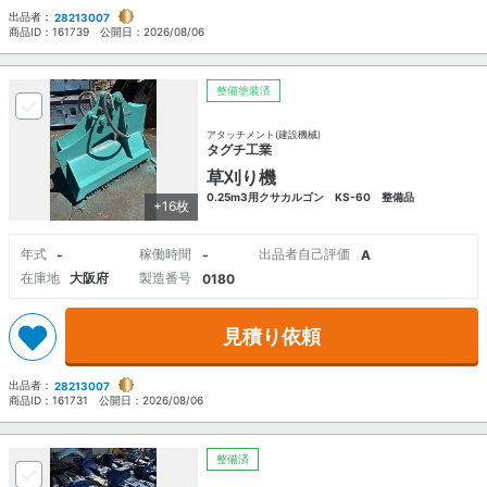
出品者：
28213007
商品ID：
161739
公開日：
2026/08/06
整備塗装済
アタッチメント(建設機械)
タグチ工業
草刈り機
0.25m3用クサカルゴン KS-60 整備品
+16枚
年式
稼働時間
出品者自己評価
-
-
A
在庫地
大阪府
製造番号
0180
見積り依頼
出品者：
28213007
商品ID：
161731
公開日：
2026/08/06
整備済