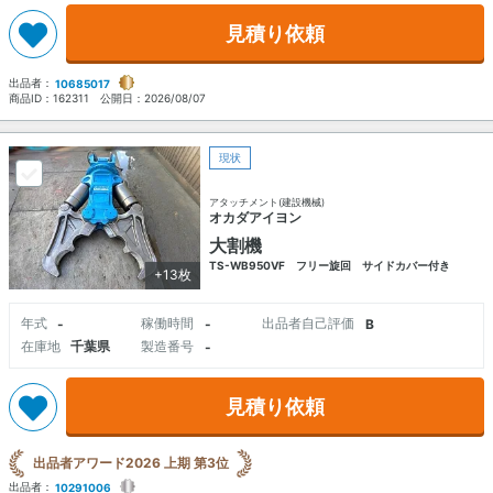
見積り依頼
出品者：
10685017
商品ID：
162311
公開日：
2026/08/07
現状
アタッチメント(建設機械)
オカダアイヨン
大割機
TS-WB950VF フリー旋回 サイドカバー付き
+13枚
年式
稼働時間
出品者自己評価
-
-
B
在庫地
千葉県
製造番号
-
見積り依頼
出品者アワード2026 上期 第3位
出品者：
10291006