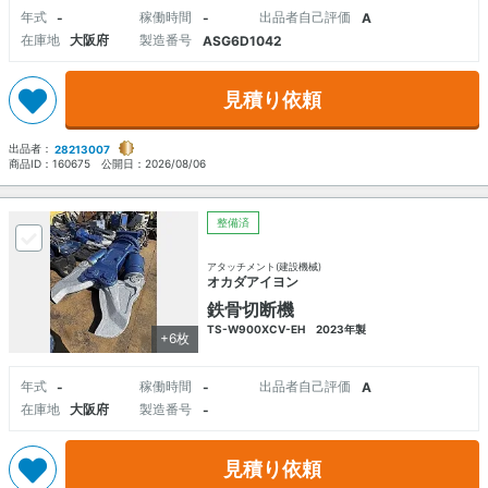
年式
稼働時間
出品者自己評価
-
-
A
在庫地
大阪府
製造番号
ASG6D1042
見積り依頼
出品者：
28213007
商品ID：
160675
公開日：
2026/08/06
整備済
アタッチメント(建設機械)
オカダアイヨン
鉄骨切断機
TS-W900XCV-EH 2023年製
+6枚
年式
稼働時間
出品者自己評価
-
-
A
在庫地
大阪府
製造番号
-
見積り依頼