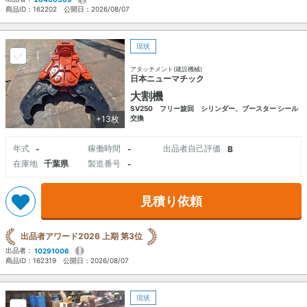
商品ID：
162202
公開日：
2026/08/07
現状
アタッチメント(建設機械)
日本ニューマチック
大割機
SV250 フリー旋回 シリンダー、ブースター シール
+13枚
交換
年式
稼働時間
出品者自己評価
-
-
B
在庫地
千葉県
製造番号
-
見積り依頼
出品者アワード2026 上期 第3位
出品者：
10291006
商品ID：
162319
公開日：
2026/08/07
現状