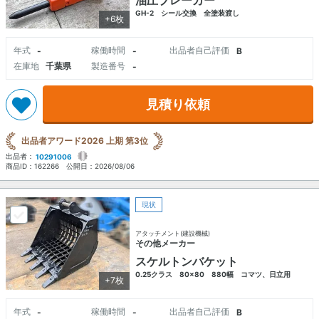
油圧ブレーカー
GH-2 シール交換 全塗装渡し
+6枚
年式
稼働時間
出品者自己評価
-
-
B
在庫地
千葉県
製造番号
-
見積り依頼
出品者アワード2026 上期 第3位
出品者：
10291006
商品ID：
162266
公開日：
2026/08/06
現状
アタッチメント(建設機械)
その他メーカー
スケルトンバケット
0.25クラス 80×80 880幅 コマツ、日立用
+7枚
年式
稼働時間
出品者自己評価
-
-
B