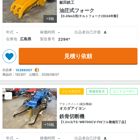
飯田鉄工
油圧式フォーク
【0.45m3用/チルトフォーク/2024年製】
+8枚
年式
稼働時間
出品者自己評価
-
-
A
在庫地
広島県
製造番号
2294*
見積り依頼
出品者：
10366007
商品ID：
162307
公開日：
2026/08/07
クレカ支払可
整備塗装済
エンドユーザー
アタッチメント(建設機械)
オカダアイヨン
鉄骨切断機
【1.2ｍ3/TS-WB700CV-FH/フル整備完了品】
+16枚
年式
稼働時間
出品者自己評価
-
-
A