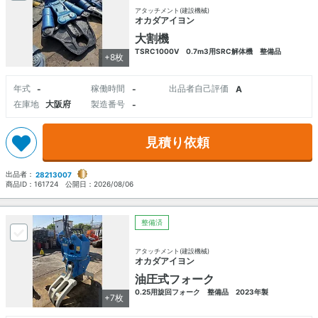
アタッチメント(建設機械)
オカダアイヨン
大割機
TSRC1000V 0.7m3用SRC解体機 整備品
+8枚
年式
稼働時間
出品者自己評価
-
-
A
在庫地
大阪府
製造番号
-
見積り依頼
出品者：
28213007
商品ID：
161724
公開日：
2026/08/06
整備済
アタッチメント(建設機械)
オカダアイヨン
油圧式フォーク
0.25用旋回フォーク 整備品 2023年製
+7枚