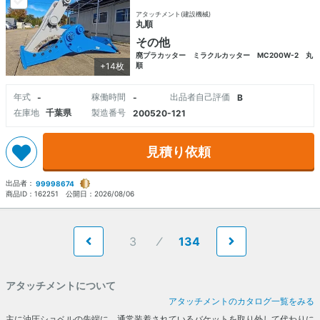
アタッチメント(建設機械)
丸順
その他
廃プラカッター ミラクルカッター MC200W-2 丸
+14枚
順
年式
稼働時間
出品者自己評価
-
-
B
在庫地
千葉県
製造番号
200520-121
見積り依頼
出品者：
99998674
商品ID：
162251
公開日：
2026/08/06
3
134
アタッチメントについて
アタッチメントのカタログ一覧をみる
主に油圧ショベルの先端に、通常装着されているバケットを取り外して代わりに