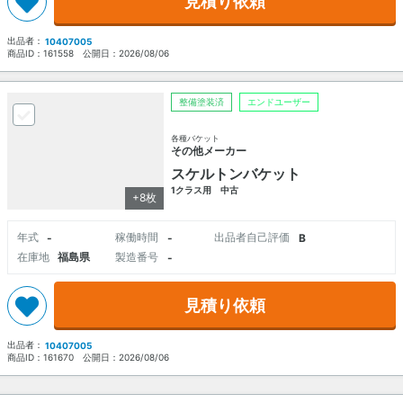
見積り依頼
出品者：
10407005
商品ID：
161558
公開日：
2026/08/06
整備塗装済
エンドユーザー
各種バケット
その他メーカー
スケルトンバケット
1クラス用 中古
+8枚
年式
稼働時間
出品者自己評価
-
-
B
在庫地
福島県
製造番号
-
見積り依頼
出品者：
10407005
商品ID：
161670
公開日：
2026/08/06