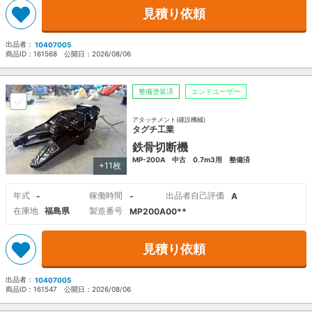
見積り依頼
出品者：
10407005
商品ID：
161568
公開日：
2026/08/06
整備塗装済
エンドユーザー
アタッチメント(建設機械)
タグチ工業
鉄骨切断機
MP-200A 中古 0.7m3用 整備済
+11枚
年式
稼働時間
出品者自己評価
-
-
A
在庫地
福島県
製造番号
MP200A00**
見積り依頼
出品者：
10407005
商品ID：
161547
公開日：
2026/08/06