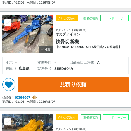
商品ID：
162309
公開日：
2026/08/07
クレカ支払可
整備塗装済
エンドユーザー
アタッチメント(建設機械)
オカダアイヨン
鉄骨切断機
【0.7m3/TS-S550C/ARTS旋回式/フル整備品】
+14枚
年式
稼働時間
出品者自己評価
-
-
A
在庫地
広島県
製造番号
S55D60*A
見積り依頼
出品者：
10366007
商品ID：
162308
公開日：
2026/08/07
クレカ支払可
整備塗装済
エンドユーザー
アタッチメント(建設機械)