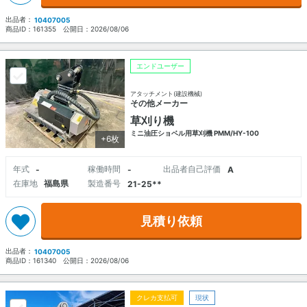
出品者：
10407005
商品ID：
161355
公開日：
2026/08/06
エンドユーザー
アタッチメント(建設機械)
その他メーカー
草刈り機
ミニ油圧ショベル用草刈機 PMM/HY-100
+6枚
年式
稼働時間
出品者自己評価
-
-
A
在庫地
福島県
製造番号
21-25**
見積り依頼
出品者：
10407005
商品ID：
161340
公開日：
2026/08/06
クレカ支払可
現状