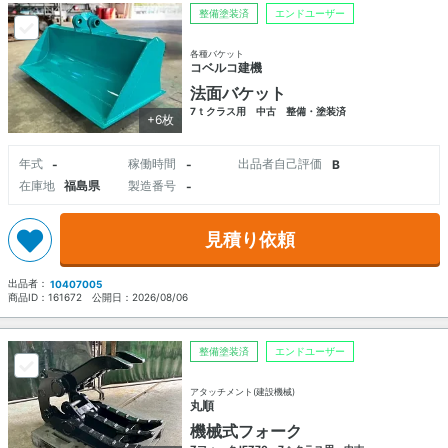
整備塗装済
エンドユーザー
各種バケット
コベルコ建機
法面バケット
7ｔクラス用 中古 整備・塗装済
+6枚
年式
稼働時間
出品者自己評価
-
-
B
在庫地
福島県
製造番号
-
見積り依頼
出品者：
10407005
商品ID：
161672
公開日：
2026/08/06
整備塗装済
エンドユーザー
アタッチメント(建設機械)
丸順
機械式フォーク