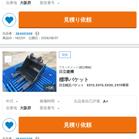
在庫地
大阪府
製造番号
-
見積り依頼
出品者：
26400309
商品ID：
162201
公開日：
2026/08/07
現状
アタッチメント(建設機械)
日立建機
標準バケット
日立純正バケット EX12､EX15､EX20､ZX15等用
+8枚
年式
稼働時間
出品者自己評価
-
-
A+
在庫地
大阪府
製造番号
-
見積り依頼
出品者：
26400309