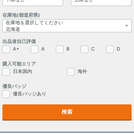
在庫地(都道府県)
出品者自己評価
A+
A
B
C
D
購入可能エリア
日本国内
海外
優良バッジ
優良バッジあり
検索