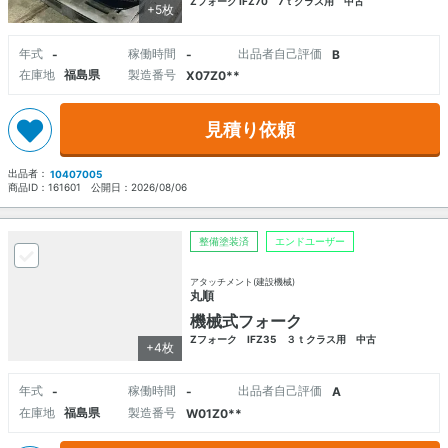
Zフォーク IFZ70 7ｔクラス用 中古
+5枚
年式
稼働時間
出品者自己評価
-
-
B
在庫地
福島県
製造番号
X07Z0**
見積り依頼
出品者：
10407005
商品ID：
161601
公開日：
2026/08/06
整備塗装済
エンドユーザー
アタッチメント(建設機械)
丸順
機械式フォーク
Zフォーク IFZ35 ３ｔクラス用 中古
+4枚
年式
稼働時間
出品者自己評価
-
-
A
在庫地
福島県
製造番号
W01Z0**