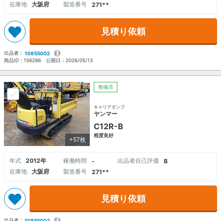
在庫地
大阪府
製造番号
271**
見積り依頼
出品者：
10855002
商品ID：
156286
公開日：
2026/05/13
整備済
キャリアダンプ
ヤンマー
C12R-B
程度良好
+57枚
年式
2012年
稼働時間
出品者自己評価
-
B
在庫地
大阪府
製造番号
271**
見積り依頼
出品者：
10855002