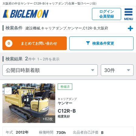
大阪府の中古ヤンマー C12R-B(キャリアダンプ)在庫一覧(1ページ目)
ログイン
会員登録
検索条件
建設機械,キャリアダンプ,ヤンマー,C12R-B,大阪府
0
まとめてお問い合わせ
検索条件変更
2
検索結果
件中
1～2
件を表示
整備済
キャリアダンプ
ヤンマー
C12R-B
程度良好
+62枚
年式
2012年
稼働時間
出品者自己評価
730h
B