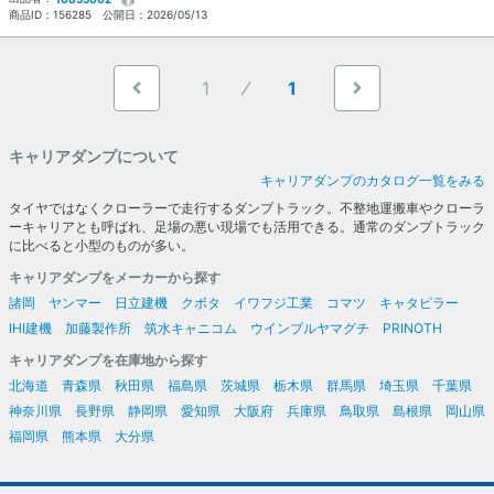
商品ID：
156285
公開日：
2026/05/13
1
1
キャリアダンプについて
キャリアダンプのカタログ一覧をみる
タイヤではなくクローラーで走行するダンプトラック。不整地運搬車やクローラ
ーキャリアとも呼ばれ、足場の悪い現場でも活用できる。通常のダンプトラック
に比べると小型のものが多い。
キャリアダンプをメーカーから探す
諸岡
ヤンマー
日立建機
クボタ
イワフジ工業
コマツ
キャタピラー
IHI建機
加藤製作所
筑水キャニコム
ウインブルヤマグチ
PRINOTH
キャリアダンプを在庫地から探す
北海道
青森県
秋田県
福島県
茨城県
栃木県
群馬県
埼玉県
千葉県
神奈川県
長野県
静岡県
愛知県
大阪府
兵庫県
鳥取県
島根県
岡山県
福岡県
熊本県
大分県