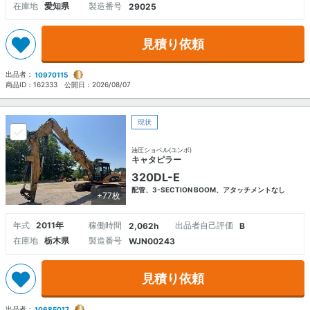
在庫地
愛知県
製造番号
29025
見積り依頼
出品者：
10970115
商品ID：
162333
公開日：
2026/08/07
現状
油圧ショベル(ユンボ)
キャタピラー
320DL-E
配管、3-SECTION BOOM、アタッチメントなし
+77枚
年式
2011年
稼働時間
出品者自己評価
2,062h
B
在庫地
栃木県
製造番号
WJN00243
見積り依頼
出品者：
10685017