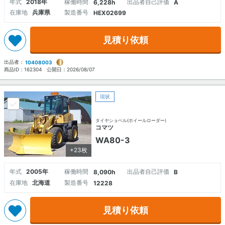
年式
2018年
稼働時間
出品者自己評価
6,228h
A
在庫地
兵庫県
製造番号
HEX02699
見積り依頼
出品者：
10408003
商品ID：
162304
公開日：
2026/08/07
現状
タイヤショベル(ホイールローダー)
コマツ
WA80-3
+23枚
年式
2005年
稼働時間
出品者自己評価
8,090h
B
在庫地
北海道
製造番号
12228
見積り依頼