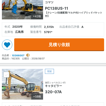
コマツ
PC138US-11
【クレーン/往復配管/マルチ付/ハイブリッドバケット
+42枚
付】
年式
2020年
稼働時間
出品者自己評価
2,515h
A
在庫地
広島県
製造番号
5791*
見積り依頼
出品者：
10366007
商品ID：
162305
公開日：
2026/08/07
現状
油圧ショベル(ユンボ)
キャタピラー
320-07A
+58枚