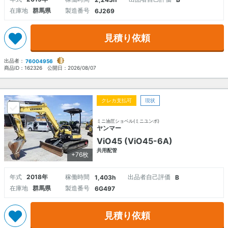
在庫地
群馬県
製造番号
6J269
見積り依頼
出品者：
76004956
商品ID：
162326
公開日：
2026/08/07
クレカ支払可
現状
ミニ油圧ショベル(ミニユンボ)
ヤンマー
ViO45 (ViO45-6A)
共用配管
+76枚
年式
2018年
稼働時間
出品者自己評価
1,403h
B
在庫地
群馬県
製造番号
6G497
見積り依頼