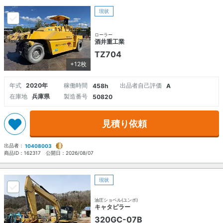
現状
ローラー
酒井重工業
TZ704
+12枚
年式
2020年
稼働時間
出品者自己評価
458h
A
在庫地
兵庫県
製造番号
50820
見積り依頼
出品者：
10408003
商品ID：
162317
公開日：
2026/08/07
現状
油圧ショベル(ユンボ)
キャタピラー
320GC-07B