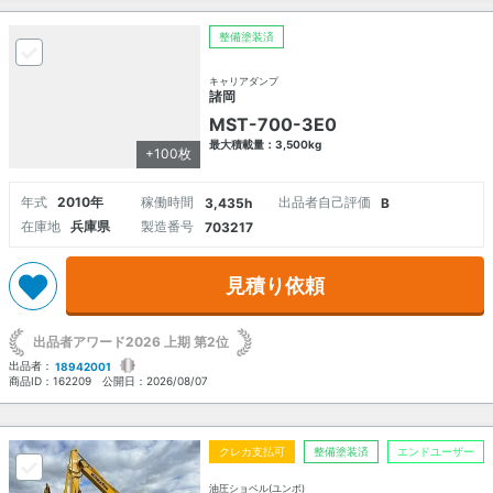
整備塗装済
キャリアダンプ
諸岡
MST-700-3E0
最大積載量：3,500kg
+100枚
年式
2010年
稼働時間
出品者自己評価
3,435h
B
在庫地
兵庫県
製造番号
703217
見積り依頼
出品者アワード2026 上期 第2位
出品者：
18942001
商品ID：
162209
公開日：
2026/08/07
クレカ支払可
整備塗装済
エンドユーザー
油圧ショベル(ユンボ)