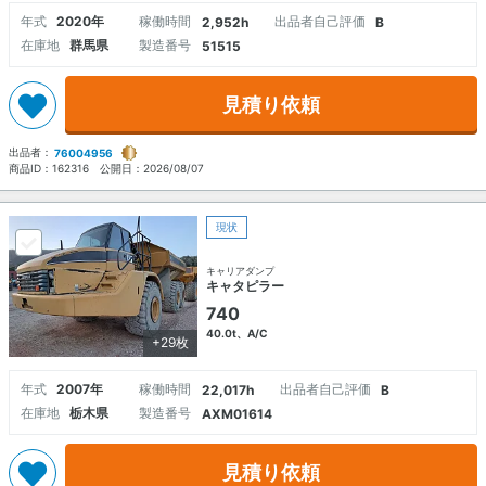
年式
2020年
稼働時間
出品者自己評価
2,952h
B
在庫地
群馬県
製造番号
51515
見積り依頼
出品者：
76004956
商品ID：
162316
公開日：
2026/08/07
現状
キャリアダンプ
キャタピラー
740
40.0t、A/C
+29枚
年式
2007年
稼働時間
出品者自己評価
22,017h
B
在庫地
栃木県
製造番号
AXM01614
見積り依頼