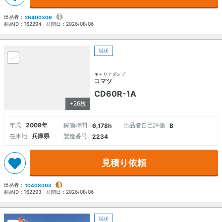
出品者：
26400309
商品ID：
162294
公開日：
2026/08/06
現状
キャリアダンプ
コマツ
CD60R-1A
+26枚
年式
2009年
稼働時間
出品者自己評価
6,178h
B
在庫地
兵庫県
製造番号
2234
見積り依頼
出品者：
10408003
商品ID：
162293
公開日：
2026/08/06
現状