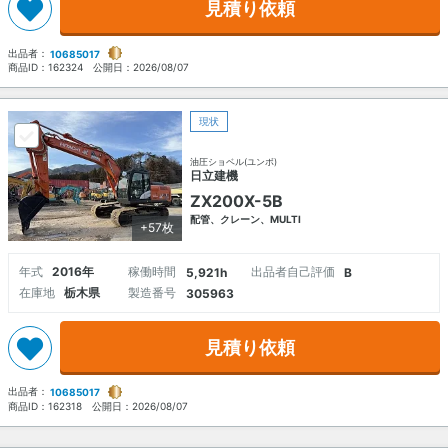
見積り依頼
出品者：
10685017
商品ID：
162324
公開日：
2026/08/07
現状
油圧ショベル(ユンボ)
日立建機
ZX200X-5B
配管、クレーン、MULTI
+57枚
年式
2016年
稼働時間
出品者自己評価
5,921h
B
在庫地
栃木県
製造番号
305963
見積り依頼
出品者：
10685017
商品ID：
162318
公開日：
2026/08/07