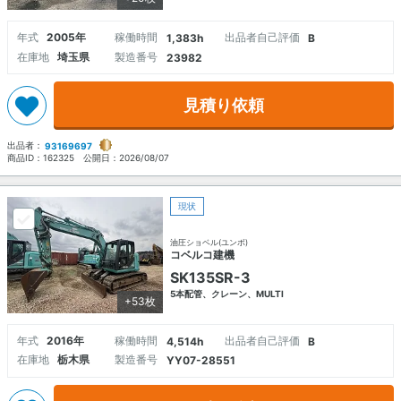
年式
2005年
稼働時間
出品者自己評価
1,383h
B
在庫地
埼玉県
製造番号
23982
見積り依頼
出品者：
93169697
商品ID：
162325
公開日：
2026/08/07
現状
油圧ショベル(ユンボ)
コベルコ建機
SK135SR-3
5本配管、クレーン、MULTI
+53枚
年式
2016年
稼働時間
出品者自己評価
4,514h
B
在庫地
栃木県
製造番号
YY07-28551