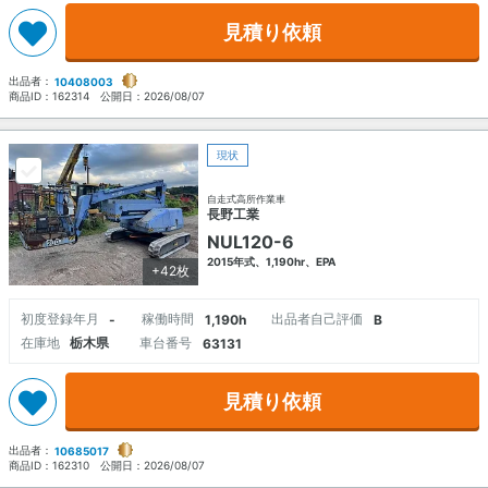
見積り依頼
出品者：
10408003
商品ID：
162314
公開日：
2026/08/07
現状
自走式高所作業車
長野工業
NUL120-6
2015年式、1,190hr、EPA
+42枚
初度登録年月
稼働時間
出品者自己評価
-
1,190h
B
在庫地
栃木県
車台番号
63131
見積り依頼
出品者：
10685017
商品ID：
162310
公開日：
2026/08/07