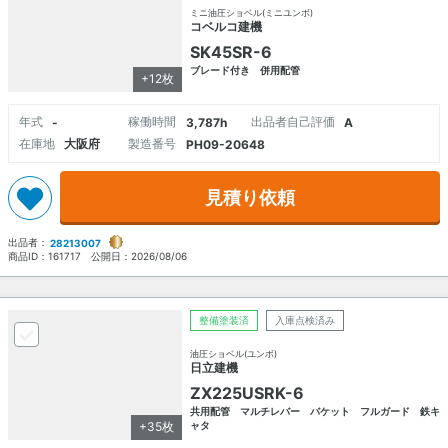
ミニ油圧ショベル(ミニユンボ)
コベルコ建機
SK45SR-6
ブレード付き 併用配管
+12枚
年式
稼働時間
出品者自己評価
-
3,787h
A
在庫地
大阪府
製造番号
PH09-20648
見積り依頼
出品者：
28213007
商品ID：
161717
公開日：
2026/08/06
整備塗装済
入庫点検済み
油圧ショベル(ユンボ)
日立建機
ZX225USRK-6
共用配管 マルチレバー バケット フルガード 鉄キ
+35枚
ャタ