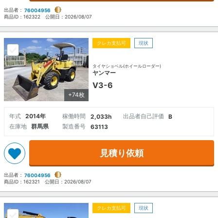
出品者：
76004956
商品ID：
162322
公開日：
2026/08/07
クレカ支払可
現状
タイヤショベル(ホイールローダー)
ヤンマー
V3-6
+74枚
年式
2014年
稼働時間
出品者自己評価
2,033h
B
在庫地
群馬県
製造番号
63113
見積り依頼
出品者：
76004956
商品ID：
162321
公開日：
2026/08/07
クレカ支払可
現状