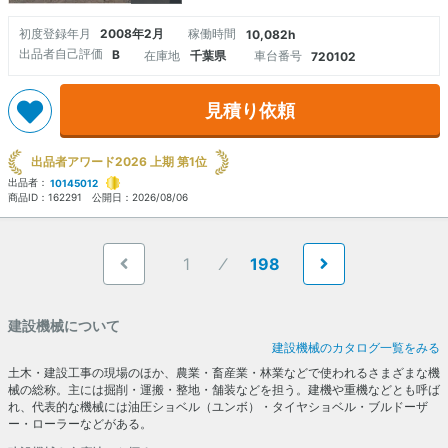
初度登録年月
2008年2月
稼働時間
10,082h
出品者自己評価
B
在庫地
千葉県
車台番号
720102
見積り依頼
出品者アワード2026 上期 第1位
出品者：
10145012
商品ID：
162291
公開日：
2026/08/06
1
198
建設機械について
建設機械のカタログ一覧をみる
土木・建設工事の現場のほか、農業・畜産業・林業などで使われるさまざまな機
械の総称。主には掘削・運搬・整地・舗装などを担う。建機や重機などとも呼ば
れ、代表的な機械には油圧ショベル（ユンボ）・タイヤショベル・ブルドーザ
ー・ローラーなどがある。