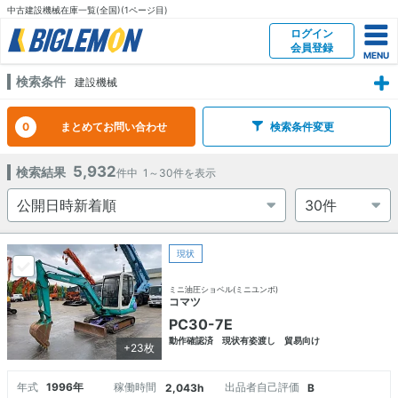
中古建設機械在庫一覧(全国)(1ページ目)
ログイン
会員登録
検索条件
建設機械
0
まとめてお問い合わせ
検索条件変更
5,932
検索結果
件中
1～30
件を表示
現状
ミニ油圧ショベル(ミニユンボ)
コマツ
PC30-7E
動作確認済 現状有姿渡し 貿易向け
+23枚
年式
1996年
稼働時間
出品者自己評価
2,043h
B