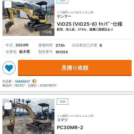
現状
ミニ油圧ショベル(ミニユンボ)
ヤンマー
ViO25 (ViO25-6) ｷｬﾉﾋﾟｰ仕様
配管、排土板、273hr、建機工譲渡証あり
+52枚
年式
2024年
稼働時間
出品者自己評価
273h
B
在庫地
栃木県
製造番号
6H354
見積り依頼
出品者：
10685017
商品ID：
162327
公開日：
2026/08/07
現状
ミニ油圧ショベル(ミニユンボ)
コマツ
PC30MR-2
+20枚