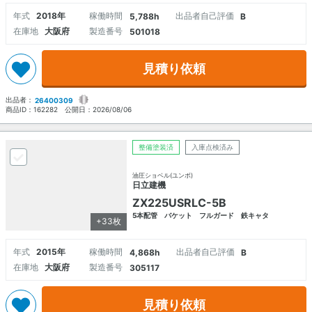
年式
2018年
稼働時間
出品者自己評価
5,788h
B
在庫地
大阪府
製造番号
501018
見積り依頼
出品者：
26400309
商品ID：
162282
公開日：
2026/08/06
整備塗装済
入庫点検済み
油圧ショベル(ユンボ)
日立建機
ZX225USRLC-5B
5本配管 バケット フルガード 鉄キャタ
+33枚
年式
2015年
稼働時間
出品者自己評価
4,868h
B
在庫地
大阪府
製造番号
305117
見積り依頼