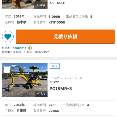
A/C、MULTI
+64枚
年式
2018年
稼働時間
出品者自己評価
6,096h
B
在庫地
栃木県
製造番号
KTN10058
見積り依頼
出品者：
10685017
商品ID：
162315
公開日：
2026/08/07
現状
ミニ油圧ショベル(ミニユンボ)
コマツ
PC18MR-3
+16枚
年式
2014年
稼働時間
出品者自己評価
973h
A
在庫地
兵庫県
製造番号
22865