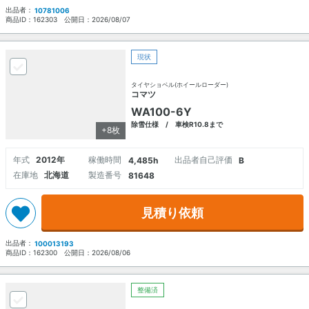
出品者：
10781006
商品ID：
162303
公開日：
2026/08/07
現状
タイヤショベル(ホイールローダー)
コマツ
WA100-6Y
除雪仕様 / 車検R10.8まで
+8枚
年式
2012年
稼働時間
出品者自己評価
4,485h
B
在庫地
北海道
製造番号
81648
見積り依頼
出品者：
100013193
商品ID：
162300
公開日：
2026/08/06
整備済