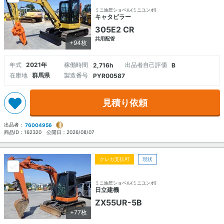
ミニ油圧ショベル(ミニユンボ)
キャタピラー
305E2 CR
共用配管
+94枚
年式
2021年
稼働時間
出品者自己評価
2,716h
B
在庫地
群馬県
製造番号
PYR00587
見積り依頼
出品者：
76004956
商品ID：
162320
公開日：
2026/08/07
クレカ支払可
現状
ミニ油圧ショベル(ミニユンボ)
日立建機
ZX55UR-5B
+77枚