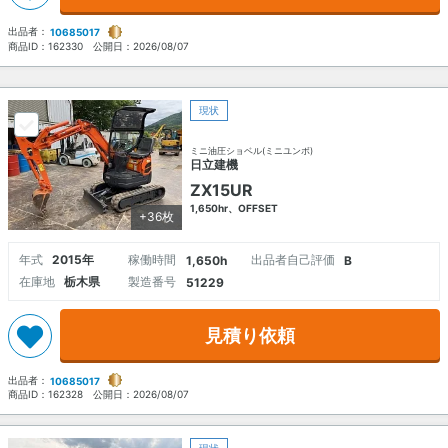
出品者：
10685017
商品ID：
162330
公開日：
2026/08/07
現状
ミニ油圧ショベル(ミニユンボ)
日立建機
ZX15UR
1,650hr、OFFSET
+36枚
年式
2015年
稼働時間
出品者自己評価
1,650h
B
在庫地
栃木県
製造番号
51229
見積り依頼
出品者：
10685017
商品ID：
162328
公開日：
2026/08/07