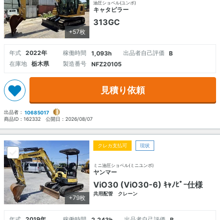
油圧ショベル(ユンボ)
キャタピラー
313GC
+57枚
年式
2022年
稼働時間
出品者自己評価
1,093h
B
在庫地
栃木県
製造番号
NFZ20105
見積り依頼
出品者：
10685017
商品ID：
162332
公開日：
2026/08/07
クレカ支払可
現状
ミニ油圧ショベル(ミニユンボ)
ヤンマー
ViO30 (ViO30-6) ｷｬﾉﾋﾟｰ仕様
共用配管 クレーン
+79枚
年式
2019年
稼働時間
出品者自己評価
2,243h
B