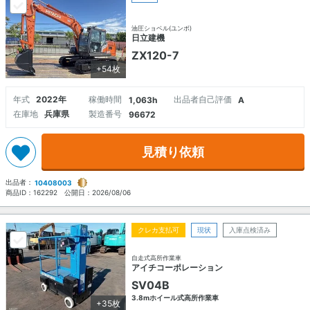
油圧ショベル(ユンボ)
日立建機
ZX120-7
+54枚
年式
2022年
稼働時間
出品者自己評価
1,063h
A
在庫地
兵庫県
製造番号
96672
見積り依頼
出品者：
10408003
商品ID：
162292
公開日：
2026/08/06
クレカ支払可
現状
入庫点検済み
自走式高所作業車
アイチコーポレーション
SV04B
3.8mホイール式高所作業車
+35枚