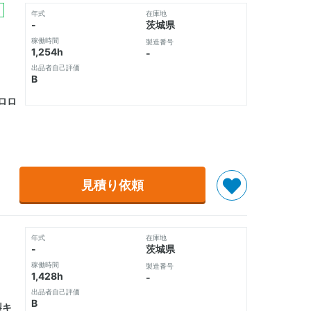
年式
在庫地
-
茨城県
稼働時間
製造番号
1,254h
-
出品者自己評価
B
ロロ
見積り依頼
年式
在庫地
-
茨城県
稼働時間
製造番号
1,428h
-
出品者自己評価
B
製キ