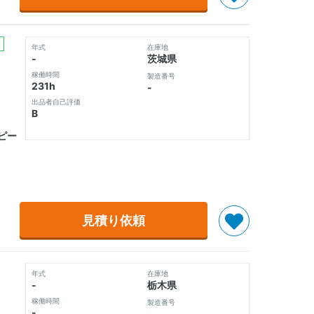
年式
在庫地
-
茨城県
稼働時間
製造番号
231h
-
出品者自己評価
B
スピー
見積り依頼
年式
在庫地
-
栃木県
稼働時間
製造番号
-
-