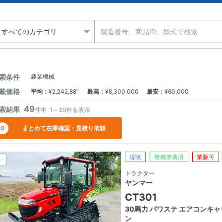
索条件
農業機械
載価格
平均
：
¥2,242,881
最高
：
¥8,300,000
最安
：
¥60,000
49
索結果
件中
1～30
件を表示
0
まとめて在庫確認・見積り依頼
現状
整備塗装済
業販可
トラクター
ヤンマー
CT301
30馬力 パワステ エアコンキャ
ン