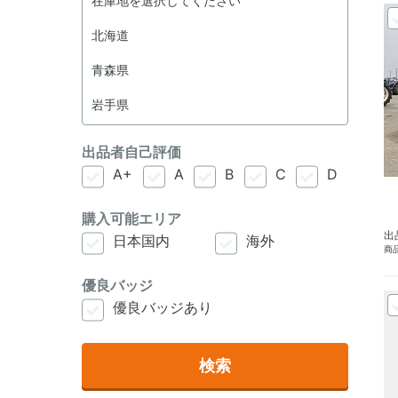
出品者自己評価
A+
A
B
C
D
購入可能エリア
出
日本国内
海外
商品
優良バッジ
優良バッジあり
検索