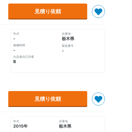
見積り依頼
年式
在庫地
-
栃木県
稼働時間
製造番号
-
-
出品者自己評価
B
見積り依頼
年式
在庫地
2015年
栃木県