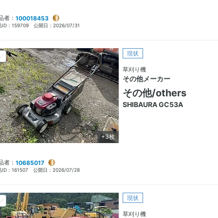
品者：
100018453
ID：
159709
公開日：
2026/07/31
現状
草刈り機
その他メーカー
その他/others
SHIBAURA GC53A
+3枚
品者：
10685017
ID：
161507
公開日：
2026/07/28
現状
草刈り機