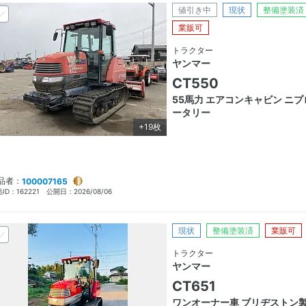
値引き中
現状
整備塗装済
業販可
トラクター
ヤンマー
CT550
55馬力 エアコンキャビン ニプ
ータリー
+19枚
品者：
100007165
ID：
162221
公開日：
2026/08/06
現状
整備塗装済
業販可
トラクター
ヤンマー
CT651
ワンオーナー車 ブリヂストン