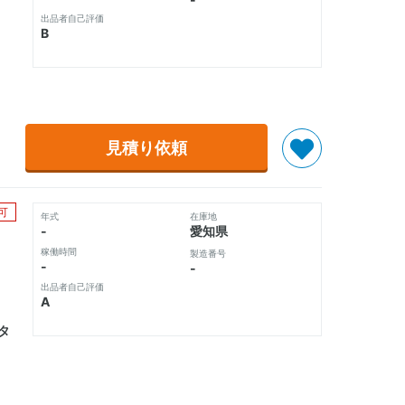
出品者自己評価
B
見積り依頼
可
年式
在庫地
-
愛知県
稼働時間
製造番号
-
-
出品者自己評価
A
ータ