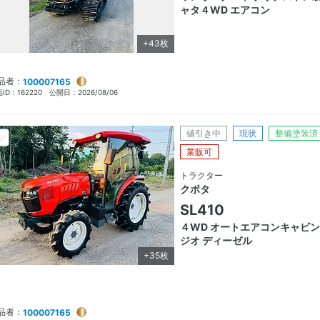
ャタ４WD エアコン
+43枚
品者：
100007165
ID：
162220
公開日：
2026/08/06
値引き中
現状
整備塗装済
業販可
トラクター
クボタ
SL410
４WD オートエアコンキャビン
ジオ ディーゼル
+35枚
品者：
100007165