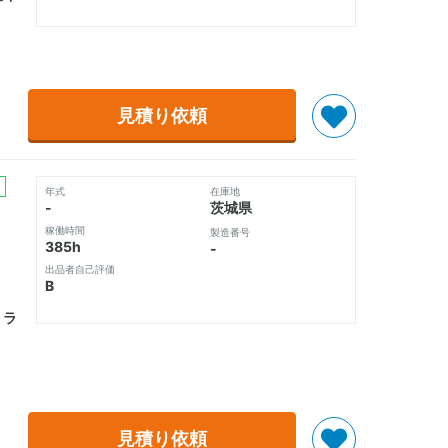
見積り依頼
年式
在庫地
-
茨城県
稼働時間
製造番号
385h
-
出品者自己評価
B
 ラ
見積り依頼