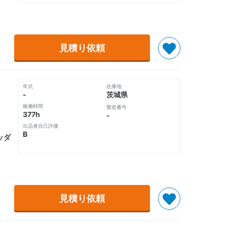
見積り依頼
年式
在庫地
-
茨城県
稼働時間
製造番号
377h
-
出品者自己評価
B
ッダ
見積り依頼