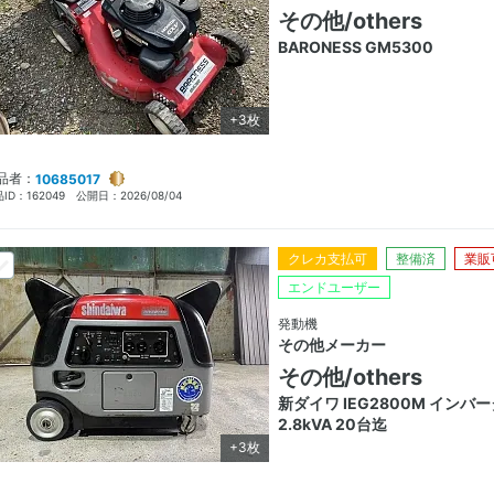
その他/others
BARONESS GM5300
+3枚
品者：
10685017
ID：
162049
公開日：
2026/08/04
クレカ支払可
整備済
業販
エンドユーザー
発動機
その他メーカー
その他/others
新ダイワ IEG2800M インバ
2.8kVA 20台迄
+3枚