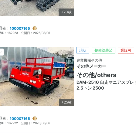
+20枚
品者：
100007165
ID：
162223
公開日：
2026/08/06
現状
整備塗装済
業販可
農業機械その他
その他メーカー
その他/others
DAM-2510 自走マニアスプレ
2.5トン 2500
+25枚
品者：
100007165
ID：
162222
公開日：
2026/08/06