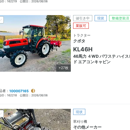
ID：
162219
公開日：
2026/08/06
値引き中
現状
整備塗装済
業販可
トラクター
クボタ
KL46H
46馬力 ４WD パワステ ハイ
ド エアコンキャビン
+27枚
品者：
100007165
ID：
162218
公開日：
2026/08/06
現状
草刈り機
その他メーカー