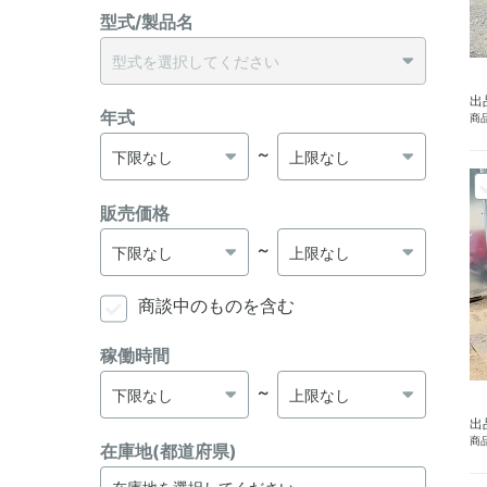
型式/製品名
出
年式
商品
～
販売価格
～
商談中のものを含む
稼働時間
～
出
商品
在庫地(都道府県)