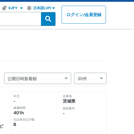
ログイン
/
会員登録
年式
在庫地
-
茨城県
稼働時間
製造番号
401h
-
出品者自己評価
B
ビ