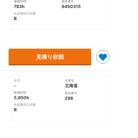
稼働時間
製造番号
783h
9450315
出品者自己評価
B
見積り依頼
年式
在庫地
-
北海道
稼働時間
製造番号
5,850h
298
出品者自己評価
B