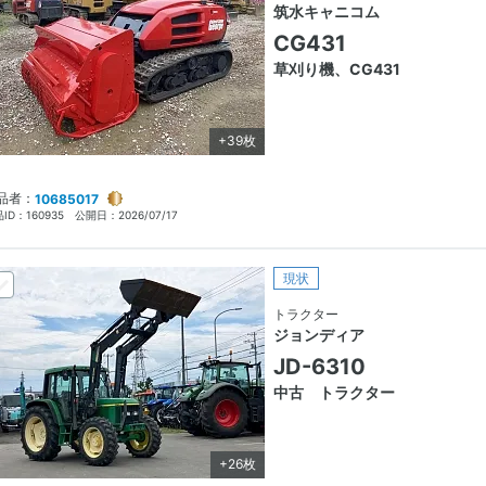
筑水キャニコム
CG431
草刈り機、CG431
+39枚
品者：
10685017
ID：
160935
公開日：
2026/07/17
現状
トラクター
ジョンディア
JD-6310
中古 トラクター
+26枚