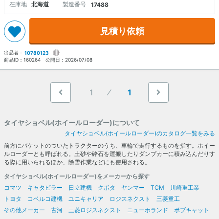
在庫地
北海道
製造番号
17488
見積り依頼
出品者：
10780123
商品ID：
160264
公開日：
2026/07/08
1
1
タイヤショベル(ホイールローダー)について
タイヤショベル(ホイールローダー)のカタログ一覧をみる
前方にバケットのついたトラクターのうち、車輪で走行するものを指す。ホイー
ルローダーとも呼ばれる。土砂や砕石を運搬したりダンプカーに積み込んだりす
る際に用いられるほか、除雪作業などにも使用される。
タイヤショベル(ホイールローダー)をメーカーから探す
コマツ
キャタピラー
日立建機
クボタ
ヤンマー
TCM
川崎重工業
トヨタ
コベルコ建機
ユニキャリア
ロジスネクスト
三菱重工
その他メーカー
古河
三菱ロジスネクスト
ニューホランド
ボブキャット