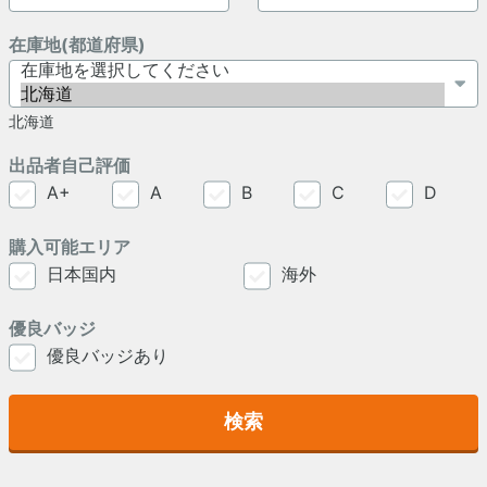
在庫地(都道府県)
北海道
出品者自己評価
A+
A
B
C
D
購入可能エリア
日本国内
海外
優良バッジ
優良バッジあり
検索