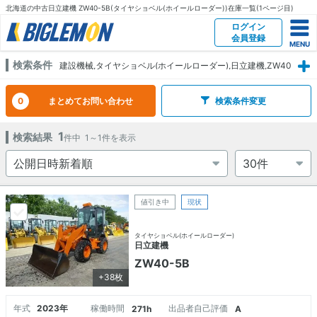
北海道の中古日立建機 ZW40-5B(タイヤショベル(ホイールローダー))在庫一覧(1ページ目)
ログイン
会員登録
検索条件
建設機械,タイヤショベル(ホイールローダー),日立建機,ZW40
-5B,北海道
0
まとめてお問い合わせ
検索条件変更
1
検索結果
件中
1～1
件を表示
値引き中
現状
タイヤショベル(ホイールローダー)
日立建機
ZW40-5B
+38枚
年式
2023年
稼働時間
出品者自己評価
271h
A