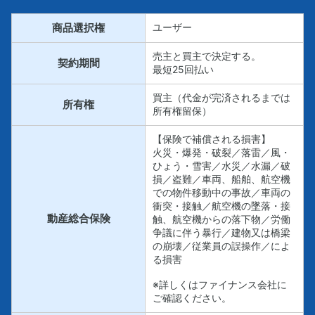
商品選択権
ユーザー
売主と買主で決定する。
契約期間
最短25回払い
買主（代金が完済されるまでは
所有権
所有権留保）
【保険で補償される損害】
火災・爆発・破裂／落雷／風・
ひょう・雪害／水災／水漏／破
損／盗難／車両、船舶、航空機
での物件移動中の事故／車両の
衝突・接触／航空機の墜落・接
動産総合保険
触、航空機からの落下物／労働
争議に伴う暴行／建物又は橋梁
の崩壊／従業員の誤操作／によ
る損害
※詳しくはファイナンス会社に
ご確認ください。