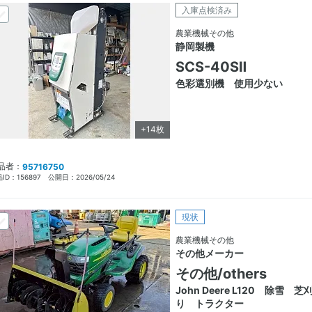
入庫点検済み
農業機械その他
静岡製機
SCS-40SⅡ
色彩選別機 使用少ない
+14枚
品者：
95716750
ID：
156897
公開日：
2026/05/24
現状
農業機械その他
その他メーカー
その他/others
John Deere L120 除雪 芝
り トラクター