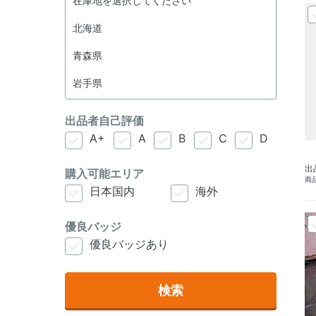
出品者自己評価
A+
A
B
C
D
出
購入可能エリア
商品
日本国内
海外
優良バッジ
優良バッジあり
検索