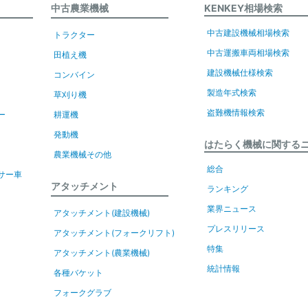
中古農業機械
KENKEY相場検索
中古建設機械相場検索
トラクター
中古運搬車両相場検索
田植え機
建設機械仕様検索
コンバイン
製造年式検索
草刈り機
盗難機情報検索
ー
耕運機
発動機
はたらく機械に関する
農業機械その他
総合
サー車
アタッチメント
ランキング
業界ニュース
アタッチメント(建設機械)
プレスリリース
アタッチメント(フォークリフト)
特集
アタッチメント(農業機械)
統計情報
各種バケット
フォークグラブ