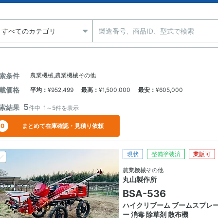
索条件
農業機械,農業機械その他
載価格
平均
：
¥952,499
最高
：
¥1,500,000
最安
：
¥605,000
5
索結果
件中
1～5
件を表示
0
まとめて在庫確認・見積り依頼
現状
整備塗装済
業販可
農業機械その他
丸山製作所
BSA-536
ハイクリブーム ブームスプレ
ー 消毒 除草剤 散布機