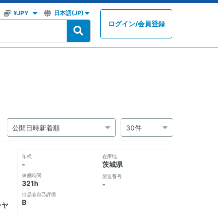
ログイン
/
会員登録
年式
在庫地
-
茨城県
稼働時間
製造番号
321h
-
出品者自己評価
B
ーヤ