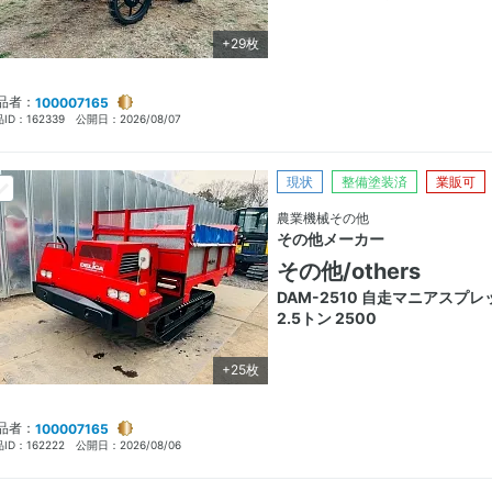
+29枚
品者：
100007165
ID：
162339
公開日：
2026/08/07
現状
整備塗装済
業販可
農業機械その他
その他メーカー
その他/others
DAM-2510 自走マニアスプレ
2.5トン 2500
+25枚
品者：
100007165
ID：
162222
公開日：
2026/08/06