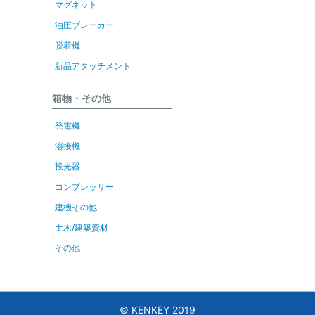
マグネット
油圧ブレーカー
脱着機
新品アタッチメント
箱物・その他
発電機
溶接機
投光器
コンプレッサー
建機その他
土木/建築資材
その他
© KENKEY 2019