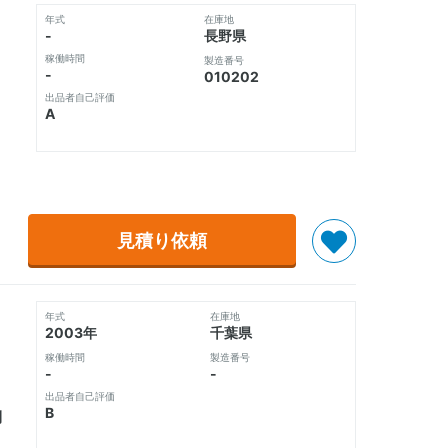
年式
在庫地
-
長野県
稼働時間
製造番号
-
010202
出品者自己評価
A
見積り依頼
年式
在庫地
2003年
千葉県
稼働時間
製造番号
-
-
出品者自己評価
B
刈