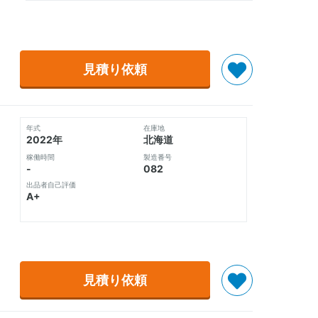
見積り依頼
年式
在庫地
2022年
北海道
稼働時間
製造番号
-
082
出品者自己評価
A+
見積り依頼