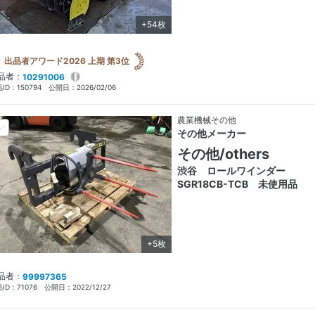
+54枚
出品者アワード2026 上期 第3位
品者：
10291006
ID：
150794
公開日：
2026/02/06
農業機械その他
その他メーカー
その他/others
渋谷 ロールワインダー
SGR18CB-TCB 未使用品
+5枚
品者：
99997365
ID：
71076
公開日：
2022/12/27