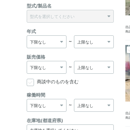
型式/製品名
出
年式
商品
～
販売価格
～
商談中のものを含む
稼働時間
～
出
商品
在庫地(都道府県)