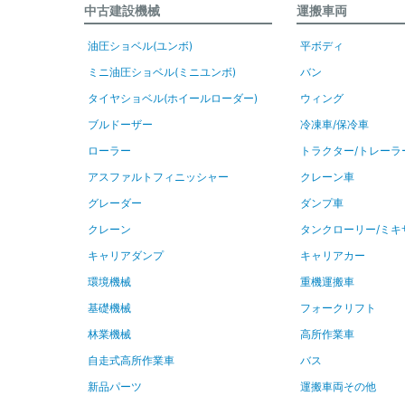
中古建設機械
運搬車両
油圧ショベル(ユンボ)
平ボディ
ミニ油圧ショベル(ミニユンボ)
バン
タイヤショベル(ホイールローダー)
ウィング
ブルドーザー
冷凍車/保冷車
ローラー
トラクター/トレーラ
アスファルトフィニッシャー
クレーン車
グレーダー
ダンプ車
クレーン
タンクローリー/ミキ
キャリアダンプ
キャリアカー
環境機械
重機運搬車
基礎機械
フォークリフト
林業機械
高所作業車
自走式高所作業車
バス
新品パーツ
運搬車両その他