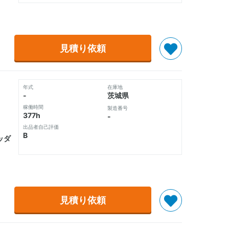
見積り依頼
年式
在庫地
-
茨城県
稼働時間
製造番号
377h
-
出品者自己評価
B
ッダ
見積り依頼