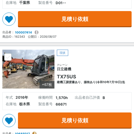
在庫地
千葉県
製造番号
D01--
見積り依頼
出品者：
100007414
商品ID：
162343
公開日：
2026/08/07
現状
クレーン
日立建機
TX75US
建機工譲渡書あり、揚検あり(令和10年7月19日)迄
+67枚
年式
2016年
稼働時間
出品者自己評価
1,570h
B
在庫地
栃木県
製造番号
66671
見積り依頼
出品者：
10685017