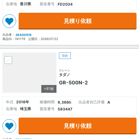
在庫地
香川県
製造番号
FD2034
見積り依頼
出品者：
26400516
商品ID：
161179
公開日：
2026/07/22
現状
クレーン
タダノ
GR-500N-2
+81枚
年式
2016年
稼働時間
出品者自己評価
6,366h
A
在庫地
埼玉県
製造番号
583447
見積り依頼