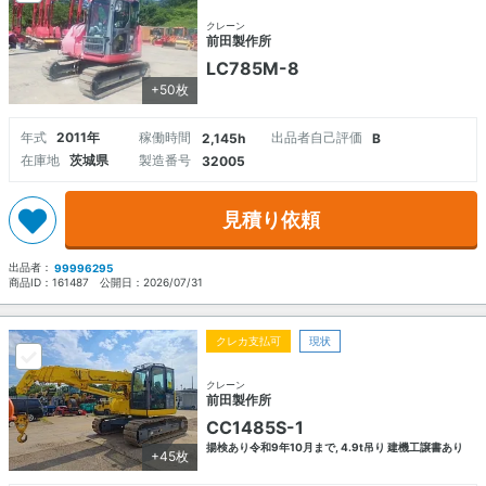
クレーン
前田製作所
LC785M-8
+50枚
年式
2011年
稼働時間
出品者自己評価
2,145h
B
在庫地
茨城県
製造番号
32005
見積り依頼
出品者：
99996295
商品ID：
161487
公開日：
2026/07/31
クレカ支払可
現状
クレーン
前田製作所
CC1485S-1
揚検あり令和9年10月まで, 4.9t吊り 建機工譲書あり
+45枚