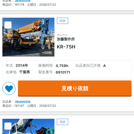
出品者：
26400516
商品ID：
161178
公開日：
2026/07/22
現状
クレーン
加藤製作所
KR-75H
+69枚
年式
2014年
稼働時間
出品者自己評価
4,758h
A
在庫地
千葉県
製造番号
6910171
見積り依頼
出品者：
26400516
商品ID：
161167
公開日：
2026/07/22
現状