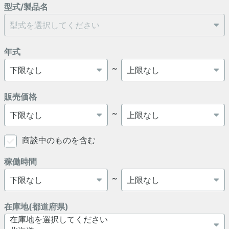
型式/製品名
年式
～
販売価格
～
商談中のものを含む
稼働時間
～
在庫地(都道府県)