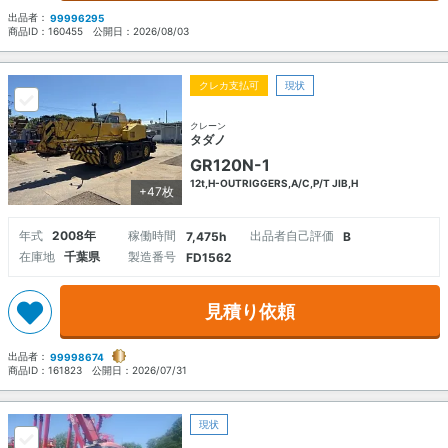
出品者：
99996295
商品ID：
160455
公開日：
2026/08/03
クレカ支払可
現状
クレーン
タダノ
GR120N-1
12t,H-OUTRIGGERS,A/C,P/T JIB,H
+47枚
年式
2008年
稼働時間
出品者自己評価
7,475h
B
在庫地
千葉県
製造番号
FD1562
見積り依頼
出品者：
99998674
商品ID：
161823
公開日：
2026/07/31
現状