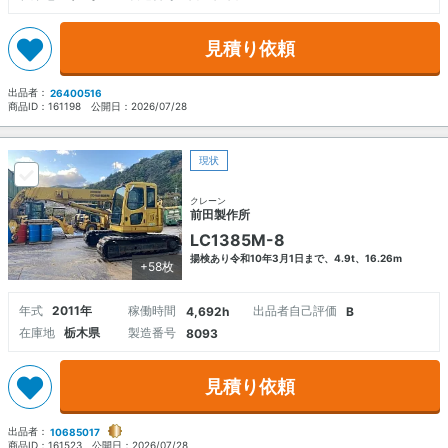
見積り依頼
出品者：
26400516
商品ID：
161198
公開日：
2026/07/28
現状
クレーン
前田製作所
LC1385M-8
揚検あり令和10年3月1日まで、4.9t、16.26m
+58枚
年式
2011年
稼働時間
出品者自己評価
4,692h
B
在庫地
栃木県
製造番号
8093
見積り依頼
出品者：
10685017
商品ID：
161523
公開日：
2026/07/28