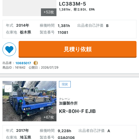
LC383M-5
1,381hr、荷:2.93t、EPA
+52枚
年式
2014年
稼働時間
出品者自己評価
1,381h
B
在庫地
栃木県
製造番号
11081
見積り依頼
出品者：
10685017
商品ID：
161642
公開日：
2026/07/29
現状
クレーン
加藤製作所
KR-80H-F EJIB
+67枚
年式
2017年
稼働時間
出品者自己評価
9,228h
A
在庫地
埼玉県
製造番号
03A0106