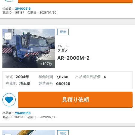
出品者：
26400516
商品ID：
161187
公開日：
2026/07/30
現状
クレーン
タダノ
AR-2000M-2
+107枚
年式
2004年
稼働時間
出品者自己評価
7,676h
A
在庫地
埼玉県
製造番号
GB0125
見積り依頼
出品者：
26400516
商品ID：
161190
公開日：
2026/07/30
現状