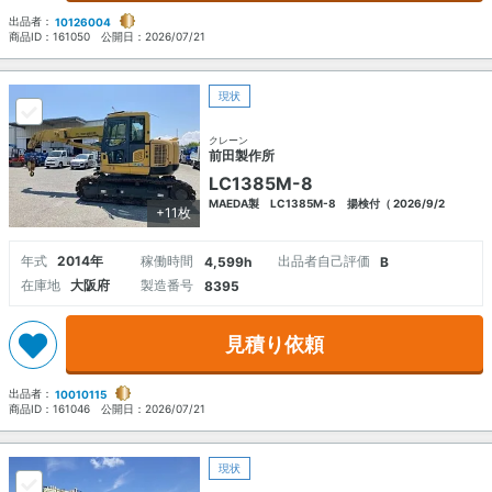
出品者：
10126004
商品ID：
161050
公開日：
2026/07/21
現状
クレーン
前田製作所
LC1385M-8
MAEDA製 LC1385M-8 揚検付（ 2026/9/2
+11枚
年式
2014年
稼働時間
出品者自己評価
4,599h
B
在庫地
大阪府
製造番号
8395
見積り依頼
出品者：
10010115
商品ID：
161046
公開日：
2026/07/21
現状