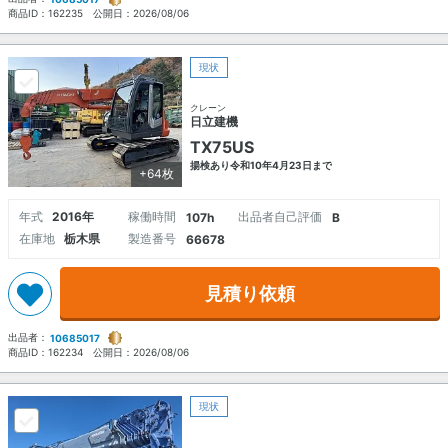
商品ID：
162235
公開日：
2026/08/06
現状
クレーン
日立建機
TX75US
揚検あり令和10年4月23日まで
+64枚
年式
2016年
稼働時間
出品者自己評価
107h
B
在庫地
栃木県
製造番号
66678
見積り依頼
出品者：
10685017
商品ID：
162234
公開日：
2026/08/06
現状