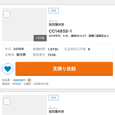
現状
クレーン
前田製作所
CC1485S-1
2016年式、4.9t、揚検R8,9,27、建機工譲渡証あり
+64枚
年式
2016年
稼働時間
出品者自己評価
1,973h
B
在庫地
栃木県
製造番号
7238
見積り依頼
出品者：
10685017
商品ID：
161643
公開日：
2026/07/29
現状
クレーン
前田製作所