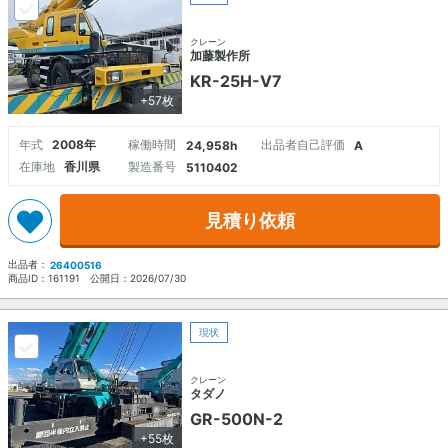
クレーン
加藤製作所
KR-25H-V7
+57枚
年式
2008年
稼働時間
出品者自己評価
24,958h
A
在庫地
香川県
製造番号
5110402
見積り依頼
出品者：
26400516
商品ID：
161191
公開日：
2026/07/30
現状
クレーン
タダノ
GR-500N-2
+55枚