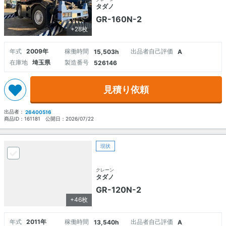
タダノ
GR-160N-2
+28枚
年式
2009年
稼働時間
出品者自己評価
15,503h
A
在庫地
埼玉県
製造番号
526146
見積り依頼
出品者：
26400516
商品ID：
161181
公開日：
2026/07/22
現状
クレーン
タダノ
GR-120N-2
+46枚
年式
2011年
稼働時間
出品者自己評価
13,540h
A