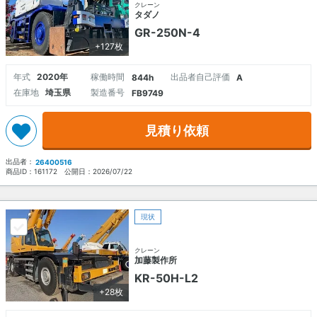
クレーン
タダノ
GR-250N-4
+127枚
年式
2020年
稼働時間
出品者自己評価
844h
A
在庫地
埼玉県
製造番号
FB9749
見積り依頼
出品者：
26400516
商品ID：
161172
公開日：
2026/07/22
現状
クレーン
加藤製作所
KR-50H-L2
+28枚