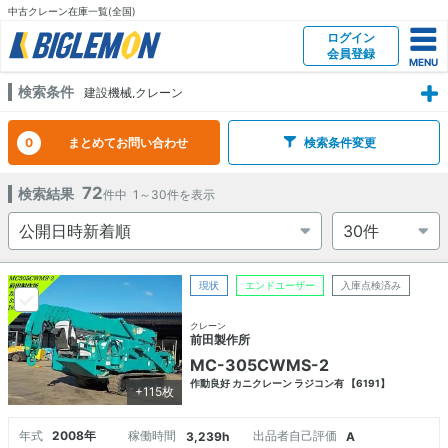
中古クレーン在庫一覧(全国)
ログイン
会員登録
検索条件
建設機械,クレーン
0
まとめてお問い合わせ
検索条件変更
72
検索結果
件中
1～30
件を表示
現状
エンドユーザー
入庫点検済み
クレーン
前田製作所
MC-305CWMS-2
作動良好 カニクレーン ラジコン有 【6191】
+115枚
年式
2008年
稼働時間
出品者自己評価
3,239h
A