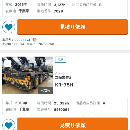
年式
2015年
稼働時間
出品者自己評価
3,127h
B
在庫地
千葉県
製造番号
7028
見積り依頼
出品者：
99998674
商品ID：
161804
公開日：
2026/07/31
現状
クレーン
加藤製作所
KR-75H
+72枚
年式
2013年
稼働時間
出品者自己評価
25,339h
A
在庫地
千葉県
製造番号
6910061
見積り依頼