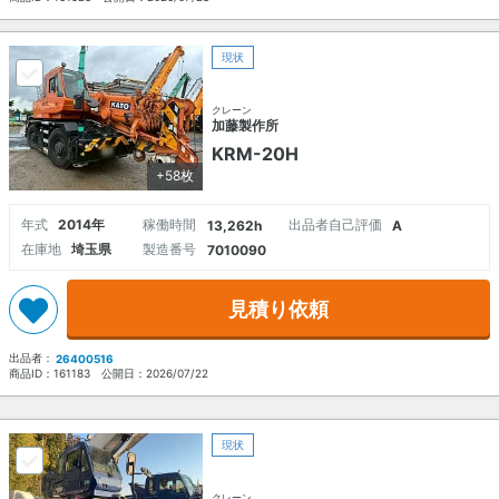
現状
クレーン
加藤製作所
KRM-20H
+58枚
年式
2014年
稼働時間
出品者自己評価
13,262h
A
在庫地
埼玉県
製造番号
7010090
見積り依頼
出品者：
26400516
商品ID：
161183
公開日：
2026/07/22
現状
クレーン