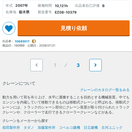
年式
2007年
稼働時間
出品者自己評価
10,121h
B
在庫地
栃木県
製造番号
EZ08-10379
見積り依頼
出品者：
10685017
商品ID：
160989
公開日：
2026/07/21
1
3
クレーンについて
クレーンのカタログ一覧をみる
動力を用いて荷を吊り上げ、水平に運搬することを目的とする機械装置。中でも
エンジンを内蔵していて移動できるものは移動式クレーンと呼ばれる。移動式ク
レーンには、トラックのシャーシ部分にクレーン装置が取り付けられたトラック
クレーンや、クローラーで走行できるクローラークレーンなどがある。
クレーンをメーカーから探す
前田製作所
タダノ
加藤製作所
コベルコ建機
日立建機
古河ユニック