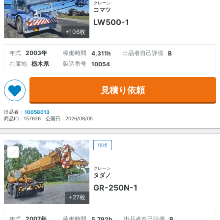
クレーン
コマツ
LW500-1
+106枚
年式
2003年
稼働時間
出品者自己評価
4,311h
B
在庫地
栃木県
製造番号
10054
見積り依頼
出品者：
10058013
商品ID：
157626
公開日：
2026/08/05
現状
クレーン
タダノ
GR-250N-1
+27枚
年式
2007年
稼働時間
出品者自己評価
5,792h
B