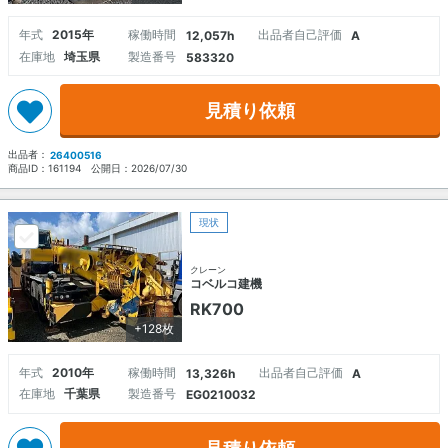
年式
2015年
稼働時間
出品者自己評価
12,057h
A
在庫地
埼玉県
製造番号
583320
見積り依頼
出品者：
26400516
商品ID：
161194
公開日：
2026/07/30
現状
クレーン
コベルコ建機
RK700
+128枚
年式
2010年
稼働時間
出品者自己評価
13,326h
A
在庫地
千葉県
製造番号
EG0210032