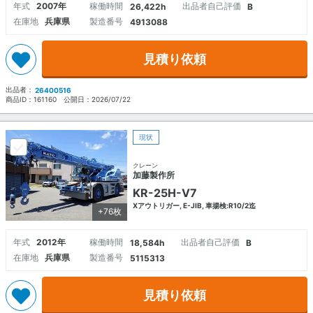
年式
2007年
稼働時間
出品者自己評価
26,422h
B
在庫地
兵庫県
製造番号
4913088
見積り依頼
出品者：
26400516
商品ID：
161160
公開日：
2026/07/22
現状
クレーン
加藤製作所
KR-25H-V7
Xアウトリガー, E-JIB, 車揚検:R10/2迄
+76枚
年式
2012年
稼働時間
出品者自己評価
18,584h
B
在庫地
兵庫県
製造番号
5115313
見積り依頼