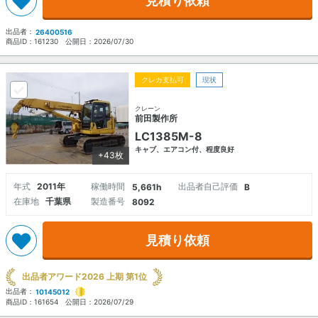
見積り依頼
出品者：
26400516
商品ID：
161230
公開日：
2026/07/30
クレカ支払可
現状
クレーン
前田製作所
LC1385M-8
キャブ、エアコン付、程度良好
+43枚
年式
2011年
稼働時間
出品者自己評価
5,661h
B
在庫地
千葉県
製造番号
8092
見積り依頼
出品者アワード2026 上期 第1位
出品者：
10145012
商品ID：
161654
公開日：
2026/07/29