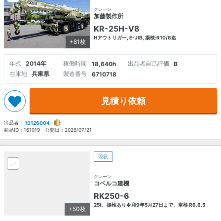
クレーン
加藤製作所
KR-25H-V8
Hアウトリガー, E-JIB, 揚検:R10/8迄
+81枚
年式
2014年
稼働時間
出品者自己評価
18,640h
B
在庫地
兵庫県
製造番号
6710718
見積り依頼
出品者：
10126004
商品ID：
161019
公開日：
2026/07/21
現状
クレーン
コベルコ建機
RK250-6
25t、揚検あり令和9年5月27日まで、車検 R6.6.5
+50枚