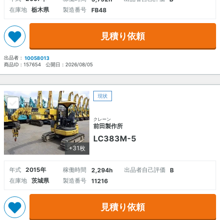
在庫地
栃木県
製造番号
FB48
見積り依頼
出品者：
10058013
商品ID：
157654
公開日：
2026/08/05
現状
クレーン
前田製作所
LC383M-5
+31枚
年式
2015年
稼働時間
出品者自己評価
2,294h
B
在庫地
茨城県
製造番号
11216
見積り依頼