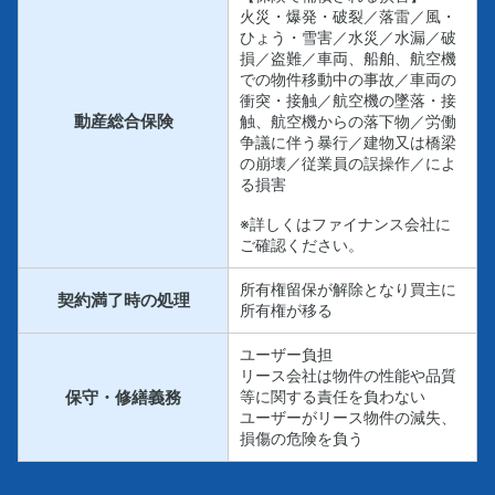
火災・爆発・破裂／落雷／風・
ひょう・雪害／水災／水漏／破
損／盗難／車両、船舶、航空機
での物件移動中の事故／車両の
衝突・接触／航空機の墜落・接
動産総合保険
触、航空機からの落下物／労働
争議に伴う暴行／建物又は橋梁
の崩壊／従業員の誤操作／によ
る損害
※詳しくはファイナンス会社に
ご確認ください。
所有権留保が解除となり買主に
契約満了時の処理
所有権が移る
ユーザー負担
リース会社は物件の性能や品質
保守・修繕義務
等に関する責任を負わない
ユーザーがリース物件の減失、
損傷の危険を負う