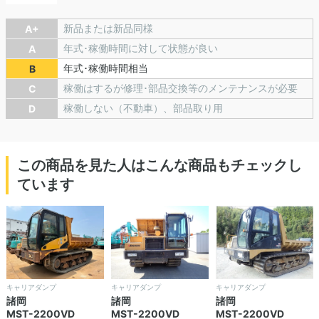
新品または新品同様
A+
年式･稼働時間に対して状態が良い
A
年式･稼働時間相当
B
稼働はするが修理･部品交換等のメンテナンスが必要
C
稼働しない（不動車）、部品取り用
D
この商品を見た人はこんな商品もチェックし
ています
キャリアダンプ
キャリアダンプ
キャリアダンプ
諸岡
諸岡
諸岡
MST-2200VD
MST-2200VD
MST-2200VD