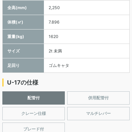
全高(mm)
2,250
体積(㎥)
7.896
重量(kg)
1620
サイズ
2t 未満
足回り
ゴムキャタ
U-17の仕様
配管付
併用配管付
クレーン仕様
マルチレバー
ブレード付