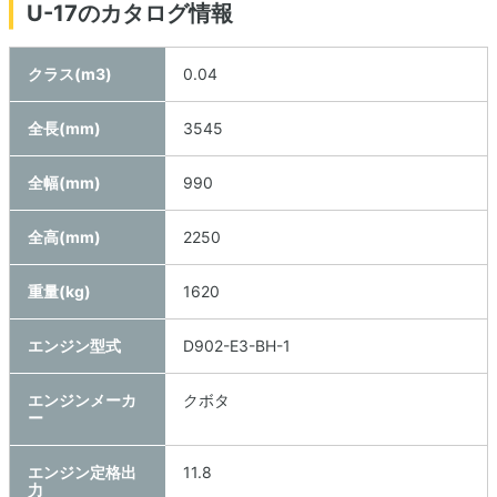
U-17のカタログ情報
クラス(m3)
0.04
全長(mm)
3545
全幅(mm)
990
全高(mm)
2250
重量(kg)
1620
エンジン型式
D902-E3-BH-1
エンジンメーカ
クボタ
ー
エンジン定格出
11.8
力