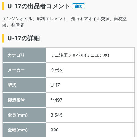
U-17の出品者コメント
翻訳
エンジンオイル、燃料エレメント、走行ギアオイル交換、簡易塗
装、整備済
U-17の詳細
カテゴリ
ミニ油圧ショベル(ミニユンボ)
メーカー
クボタ
型式
U-17
製造番号
**497
全長(mm)
3,545
全幅(mm)
990