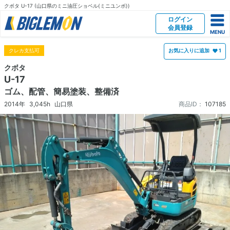
クボタ U-17 (山口県のミニ油圧ショベル(ミニユンボ))
ログイン
会員登録
クレカ支払可
お気に入りに追加
1
クボタ
U-17
ゴム、配管、簡易塗装、整備済
2014年
3,045h
山口県
商品ID：
107185