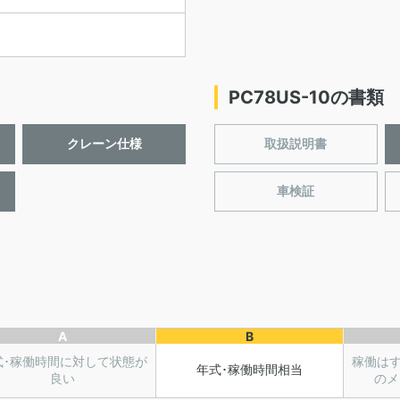
PC78US-10の書類
クレーン仕様
取扱説明書
車検証
A
B
式･稼働時間に対して状態が
稼働は
年式･稼働時間相当
良い
のメ