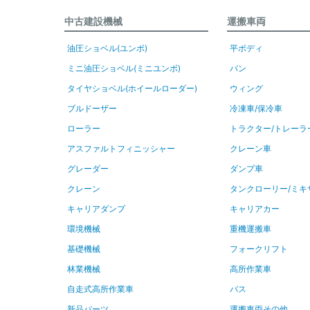
中古建設機械
運搬車両
油圧ショベル(ユンボ)
平ボディ
ミニ油圧ショベル(ミニユンボ)
バン
タイヤショベル(ホイールローダー)
ウィング
ブルドーザー
冷凍車/保冷車
ローラー
トラクター/トレーラ
アスファルトフィニッシャー
クレーン車
グレーダー
ダンプ車
クレーン
タンクローリー/ミキ
キャリアダンプ
キャリアカー
環境機械
重機運搬車
基礎機械
フォークリフト
林業機械
高所作業車
自走式高所作業車
バス
新品パーツ
運搬車両その他