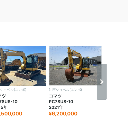
›
ショベル(ユンボ)
油圧ショベル(ユンボ)
油圧ショベル(
マツ
コマツ
コマツ
78US-10
PC78US-10
PC78US-1
15年
2021年
2019年
,500,000
¥6,200,000
¥5,800,0