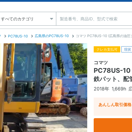
ツ
広島県のPC78US-10
コマツ PC78US-10 (広島県の油
PC78US-10
クレカ支払可
現状
コマツ
PC78US-10
鉄パット、配
2018年
1,669h
あんしん取引価格