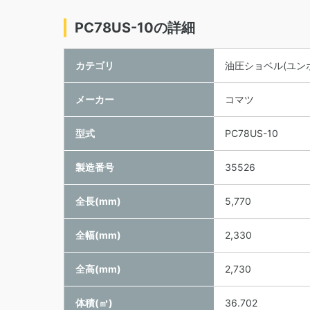
PC78US-10の詳細
カテゴリ
油圧ショベル(ユン
メーカー
コマツ
型式
PC78US-10
製造番号
35526
全長(mm)
5,770
全幅(mm)
2,330
全高(mm)
2,730
体積(㎥)
36.702