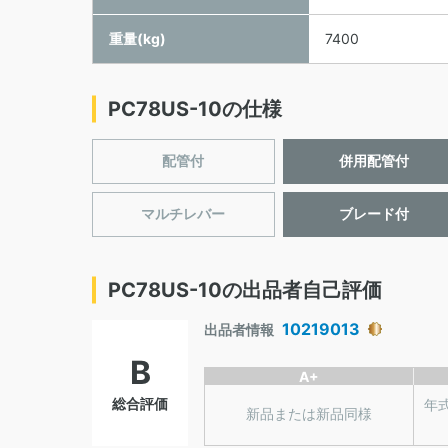
重量(kg)
7400
PC78US-10の仕様
配管付
併用配管付
マルチレバー
ブレード付
PC78US-10の出品者自己評価
10219013
出品者情報
B
A+
総合評価
年
新品または新品同様