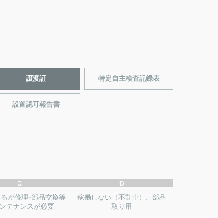
譲渡証
特定自主検査記録表
設置認可報告書
C
D
するが修理･部品交換等
稼働しない（不動車）、部品
ンテナンスが必要
取り用