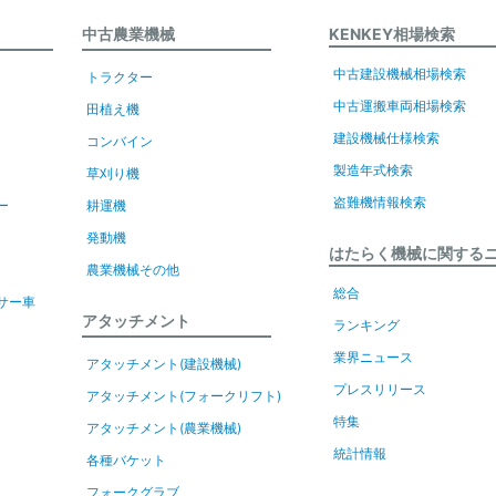
中古農業機械
KENKEY相場検索
中古建設機械相場検索
トラクター
中古運搬車両相場検索
田植え機
建設機械仕様検索
コンバイン
製造年式検索
草刈り機
盗難機情報検索
ー
耕運機
発動機
はたらく機械に関する
農業機械その他
総合
サー車
アタッチメント
ランキング
業界ニュース
アタッチメント(建設機械)
プレスリリース
アタッチメント(フォークリフト)
特集
アタッチメント(農業機械)
統計情報
各種バケット
フォークグラブ