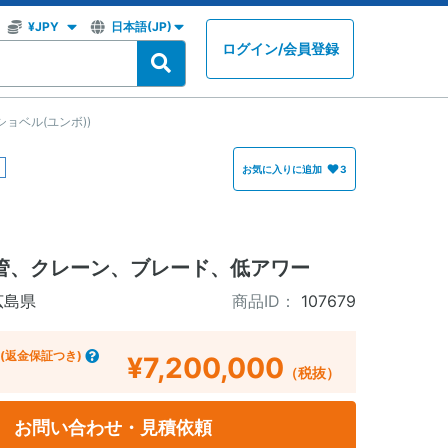
ログイン
/
会員登録
圧ショベル(ユンボ))
お気に入りに追加
3
管、クレーン、ブレード、低アワー
広島県
商品ID：
107679
(返金保証つき)
¥7,200,000
（税抜）
お問い合わせ・見積依頼