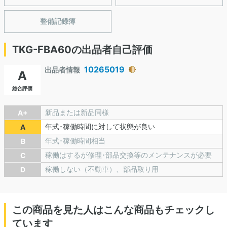
整備記録簿
TKG-FBA60の出品者自己評価
10265019
出品者情報
A
総合評価
新品または新品同様
A+
年式･稼働時間に対して状態が良い
A
年式･稼働時間相当
B
稼働はするが修理･部品交換等のメンテナンスが必要
C
稼働しない（不動車）、部品取り用
D
この商品を見た人はこんな商品もチェックし
ています