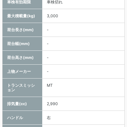
車検有効期限
車検切れ
最大積載量(kg)
3,000
荷台長さ(mm)
-
荷台幅(mm)
-
荷台高さ(mm)
-
上物メーカー
-
トランスミッシ
MT
ョン
排気量(cc)
2,990
ハンドル
右