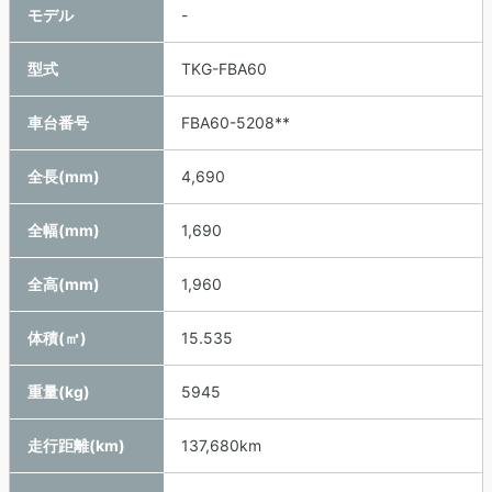
モデル
-
型式
TKG-FBA60
車台番号
FBA60-5208**
全長(mm)
4,690
全幅(mm)
1,690
全高(mm)
1,960
体積(㎥)
15.535
重量(kg)
5945
走行距離(km)
137,680km