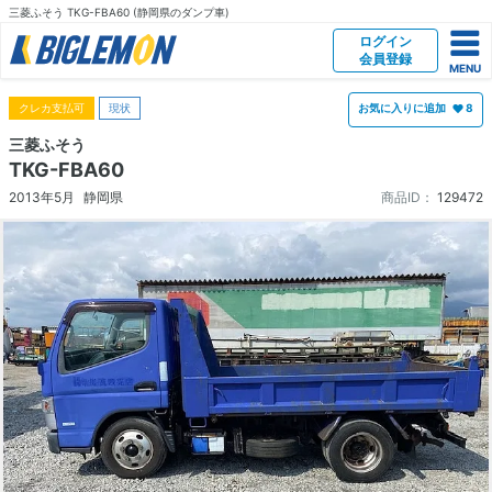
三菱ふそう TKG-FBA60 (静岡県のダンプ車)
ログイン
会員登録
クレカ支払可
現状
お気に入りに追加
8
三菱ふそう
TKG-FBA60
2013年5月
静岡県
商品ID：
129472