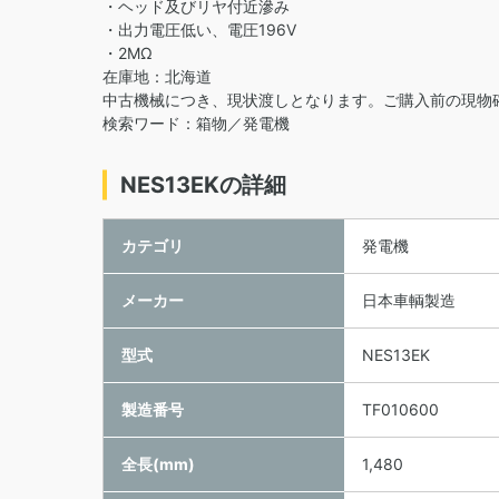
・ヘッド及びリヤ付近滲み
・出力電圧低い、電圧196V
・2MΩ
在庫地：北海道
中古機械につき、現状渡しとなります。ご購入前の現物
検索ワード：箱物／発電機
NES13EKの詳細
カテゴリ
発電機
メーカー
日本車輌製造
型式
NES13EK
製造番号
TF010600
全長(mm)
1,480