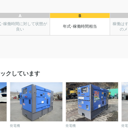
A
B
式･稼働時間に対して状態が
稼働は
年式･稼働時間相当
良い
のメ
ックしています
発電機
発電機
発電