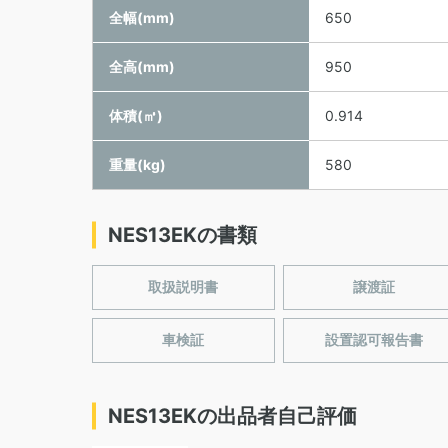
全幅(mm)
650
全高(mm)
950
体積(㎥)
0.914
重量(kg)
580
NES13EKの書類
取扱説明書
譲渡証
車検証
設置認可報告書
NES13EKの出品者自己評価