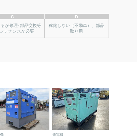
C
D
するが修理･部品交換等
稼働しない（不動車）、部品
ンテナンスが必要
取り用
機
発電機