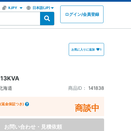
ログイン
/
会員登録
お気に入りに追加
1
 13KVA
北海道
商品ID：
141838
(返金保証つき)
商談中
お問い合わせ・見積依頼