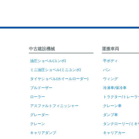
中古建設機械
運搬車両
油圧ショベル(ユンボ)
平ボディ
ミニ油圧ショベル(ミニユンボ)
バン
タイヤショベル(ホイールローダー)
ウィング
ブルドーザー
冷凍車/保冷車
ローラー
トラクター/トレーラ
アスファルトフィニッシャー
クレーン車
グレーダー
ダンプ車
クレーン
タンクローリー/ミキ
キャリアダンプ
キャリアカー