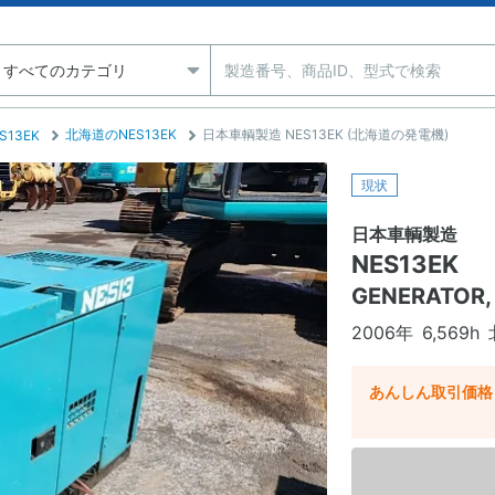
北海道のNES13EK
日本車輌製造 NES13EK (北海道の発電機)
S13EK
現状
日本車輌製造
NES13EK
GENERATOR,
2006年
6,569h
あんしん取引価格