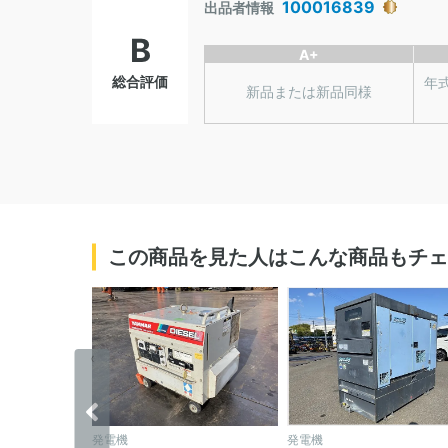
100016839
出品者情報
B
A+
総合評価
年
新品または新品同様
この商品を見た人はこんな商品もチェ
‹
発電機
発電機