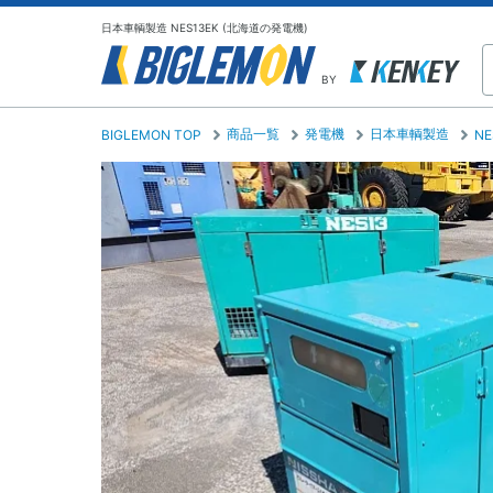
日本車輌製造 NES13EK (北海道の発電機)
BY
商品一覧
発電機
日本車輌製造
BIGLEMON TOP
NE