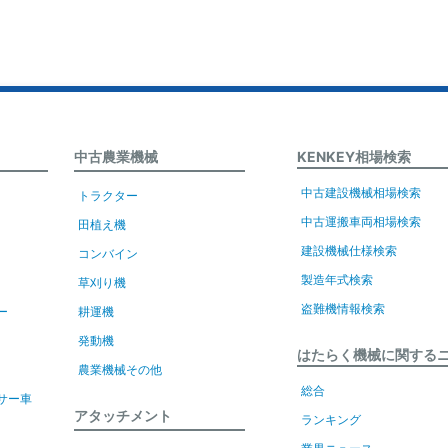
中古農業機械
KENKEY相場検索
中古建設機械相場検索
トラクター
中古運搬車両相場検索
田植え機
建設機械仕様検索
コンバイン
製造年式検索
草刈り機
盗難機情報検索
ー
耕運機
発動機
はたらく機械に関する
農業機械その他
総合
サー車
アタッチメント
ランキング