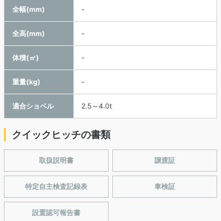
全幅(mm)
-
全高(mm)
-
体積(㎥)
-
重量(kg)
-
適合ショベル
2.5～4.0t
クイックヒッチの書類
取扱説明書
譲渡証
特定自主検査記録表
車検証
設置認可報告書