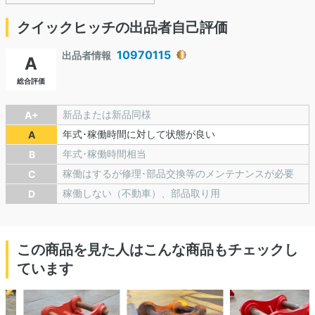
クイックヒッチの出品者自己評価
10970115
出品者情報
A
総合評価
新品または新品同様
A+
年式･稼働時間に対して状態が良い
A
年式･稼働時間相当
B
稼働はするが修理･部品交換等のメンテナンスが必要
C
稼働しない（不動車）、部品取り用
D
この商品を見た人はこんな商品もチェックし
ています