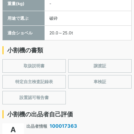
重量(kg)
-
用途で選ぶ
破砕
適合ショベル
20.0～25.0t
小割機の書類
取扱説明書
譲渡証
特定自主検査記録表
車検証
設置認可報告書
小割機の出品者自己評価
100017363
出品者情報
A