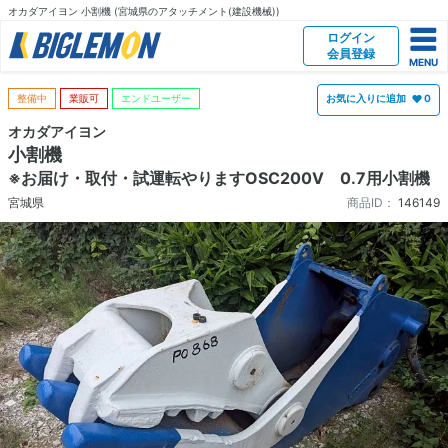
オカダアイヨン 小割機 (宮城県のアタッチメント(建設機械))
ログイン
会員登録
整備中
業販可
エンドユーザー
お気に入りに追加
0
オカダアイヨン
小割機
※お届け・取付・試運転やりますOSC200V 0.7用小割機
宮城県
商品ID：
146149