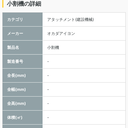
小割機の詳細
カテゴリ
アタッチメント(建設機械)
メーカー
オカダアイヨン
製品名
小割機
製造番号
-
全長(mm)
-
全幅(mm)
-
全高(mm)
-
体積(㎥)
-