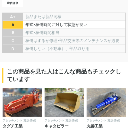
総合評価
新品または新品同様
A+
年式･稼働時間に対して状態が良い
A
年式･稼働時間相当
B
稼働はするが修理･部品交換等のメンテナンスが必要
C
稼働しない（不動車）、部品取り用
D
この商品を見た人はこんな商品もチェックし
ています
アタッチメント(建設機械)
アタッチメント(建設機械)
アタッチメント(建設機械)
タグチ工業
キャタピラー
丸善工業