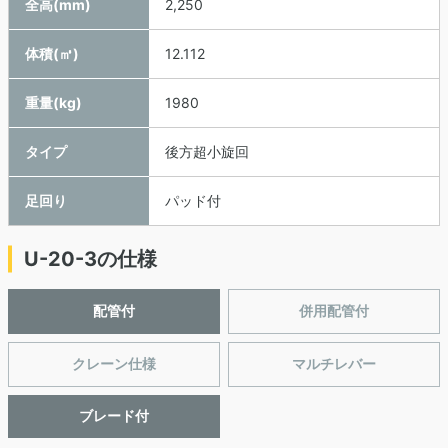
全高(mm)
2,250
体積(㎥)
12.112
重量(kg)
1980
タイプ
後方超小旋回
足回り
パッド付
U-20-3の仕様
配管付
併用配管付
クレーン仕様
マルチレバー
ブレード付