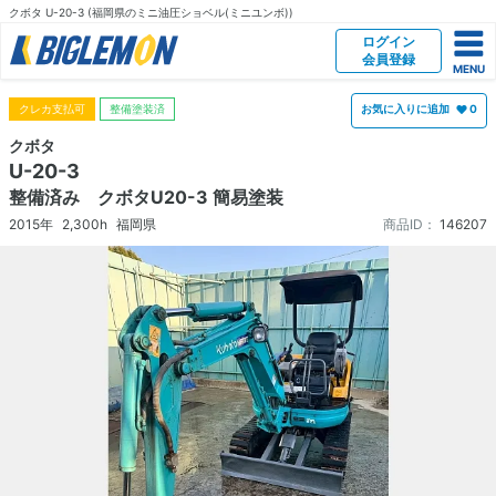
クボタ U-20-3 (福岡県のミニ油圧ショベル(ミニユンボ))
ログイン
会員登録
クレカ支払可
整備塗装済
お気に入りに追加
0
クボタ
U-20-3
整備済み クボタU20-3 簡易塗装
2015年
2,300h
福岡県
商品ID：
146207