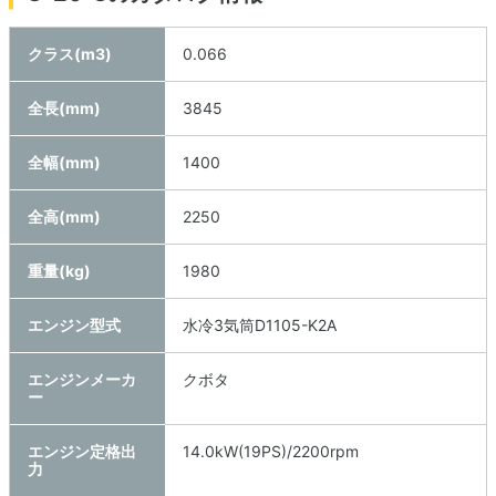
クラス(m3)
0.066
全長(mm)
3845
全幅(mm)
1400
全高(mm)
2250
重量(kg)
1980
エンジン型式
水冷3気筒D1105-K2A
エンジンメーカ
クボタ
ー
エンジン定格出
14.0kW(19PS)/2200rpm
力