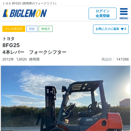
トヨタ 8FG25 (静岡県のフォークリフト)
ログイン
会員登録
クレカ支払可
現状
整備済
お気に入りに追加
2
トヨタ
8FG25
4本レバー フォークシフター
2012年
1,952h
静岡県
商品ID：
147266