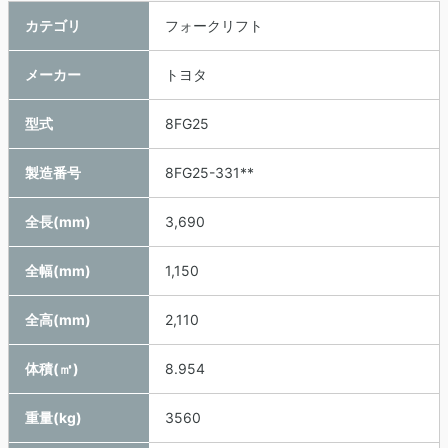
カテゴリ
フォークリフト
メーカー
トヨタ
型式
8FG25
製造番号
8FG25-331**
全長(mm)
3,690
全幅(mm)
1,150
全高(mm)
2,110
体積(㎥)
8.954
重量(kg)
3560