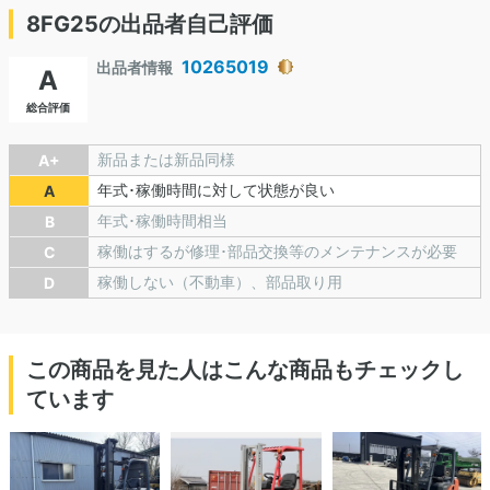
8FG25の出品者自己評価
10265019
出品者情報
A
総合評価
新品または新品同様
A+
年式･稼働時間に対して状態が良い
A
年式･稼働時間相当
B
稼働はするが修理･部品交換等のメンテナンスが必要
C
稼働しない（不動車）、部品取り用
D
この商品を見た人はこんな商品もチェックし
ています