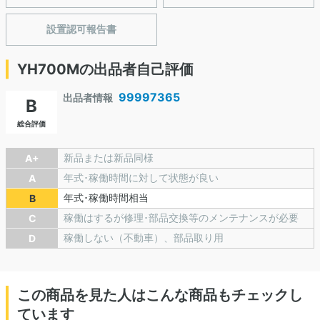
設置認可報告書
YH700Mの出品者自己評価
99997365
出品者情報
B
総合評価
新品または新品同様
A+
年式･稼働時間に対して状態が良い
A
年式･稼働時間相当
B
稼働はするが修理･部品交換等のメンテナンスが必要
C
稼働しない（不動車）、部品取り用
D
この商品を見た人はこんな商品もチェックし
ています