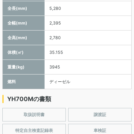
全長(mm)
5,280
全幅(mm)
2,395
全高(mm)
2,780
体積(㎥)
35.155
重量(kg)
3945
燃料
ディーゼル
YH700Mの書類
取扱説明書
譲渡証
特定自主検査記録表
車検証