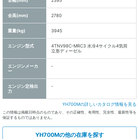
全幅(mm)
2395
全高(mm)
2780
重量(kg)
3945
エンジン型式
4TNV98C-MRC3 水冷4サイクル4気筒
立形ディーゼル
エンジンメーカ
-
ー
エンジン定格出
-
力
YH700Mの詳しいカタログ情報を見る
この情報は掲載日時点のものであり、その正確性、有用性、完全性、最新性等を
保証するものではありません。
YH700Mの他の在庫を探す