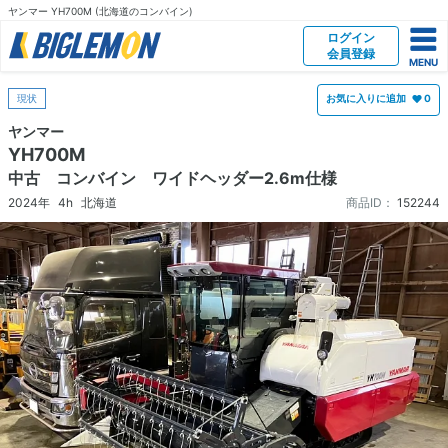
ヤンマー YH700M (北海道のコンバイン)
ログイン
会員登録
現状
お気に入りに追加
0
ヤンマー
YH700M
中古 コンバイン ワイドヘッダー2.6m仕様
2024年
4h
北海道
商品ID：
152244