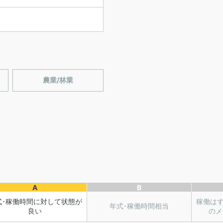
農業/林業
A
B
式･稼働時間に対して状態が
稼働は
年式･稼働時間相当
良い
のメ