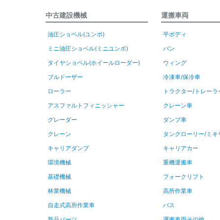
中古建設機械
運搬車両
油圧ショベル(ユンボ)
平ボディ
ミニ油圧ショベル(ミニユンボ)
バン
タイヤショベル(ホイールローダー)
ウィング
ブルドーザー
冷凍車/保冷車
ローラー
トラクター/トレーラ
アスファルトフィニッシャー
クレーン車
グレーダー
ダンプ車
クレーン
タンクローリー/ミキ
キャリアダンプ
キャリアカー
環境機械
重機運搬車
基礎機械
フォークリフト
林業機械
高所作業車
自走式高所作業車
バス
新品パーツ
運搬車両その他