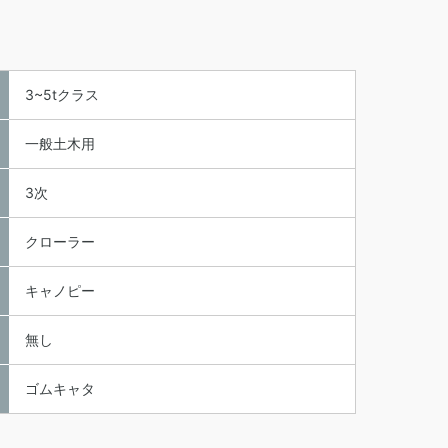
3~5tクラス
一般土木用
3次
クローラー
キャノピー
無し
ゴムキャタ