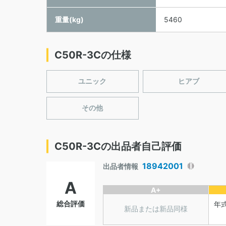
重量(kg)
5460
C50R-3Cの仕様
ユニック
ヒアブ
その他
C50R-3Cの出品者自己評価
18942001
出品者情報
A
A+
総合評価
年
新品または新品同様