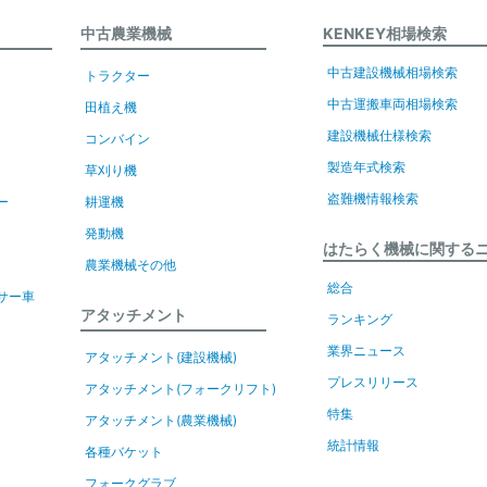
中古農業機械
KENKEY相場検索
中古建設機械相場検索
トラクター
中古運搬車両相場検索
田植え機
建設機械仕様検索
コンバイン
製造年式検索
草刈り機
盗難機情報検索
ー
耕運機
発動機
はたらく機械に関する
農業機械その他
総合
サー車
アタッチメント
ランキング
業界ニュース
アタッチメント(建設機械)
プレスリリース
アタッチメント(フォークリフト)
特集
アタッチメント(農業機械)
統計情報
各種バケット
フォークグラブ