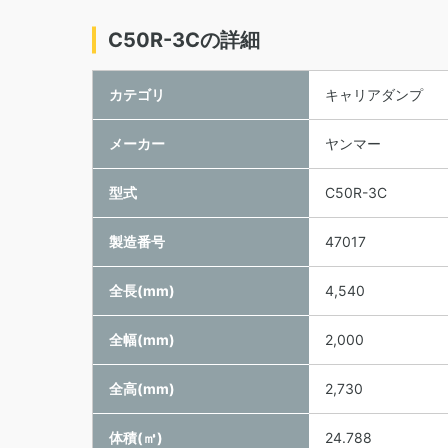
C50R-3Cの詳細
カテゴリ
キャリアダンプ
メーカー
ヤンマー
型式
C50R-3C
製造番号
47017
全長(mm)
4,540
全幅(mm)
2,000
全高(mm)
2,730
体積(㎥)
24.788