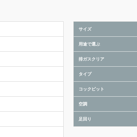
サイズ
用途で選ぶ
排ガスクリア
タイプ
コックピット
空調
足回り