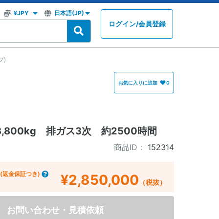
ログイン
/
会員登録
プ)
お気に入りに追加
0
,800kg 排ガス3次 約2500時間
商品ID：
152314
(返金保証つき)
¥2,850,000
（税抜）
お問い合わせ・見積依頼