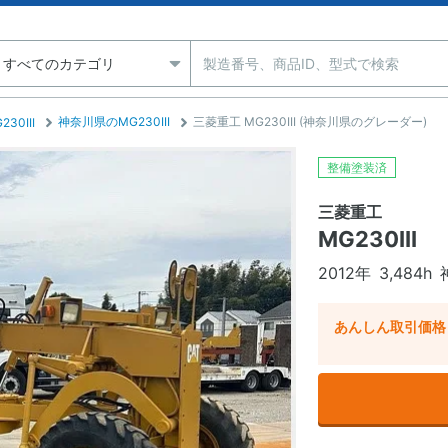
神奈川県のMG230III
三菱重工 MG230III (神奈川県のグレーダー)
230III
整備塗装済
三菱重工
MG230III
2012年
3,484h
あんしん取引価格