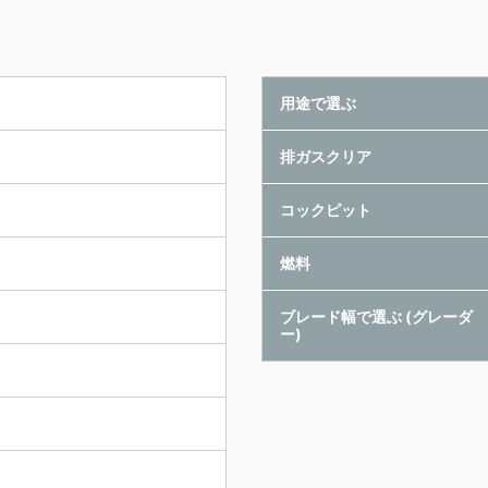
用途で選ぶ
排ガスクリア
コックピット
燃料
ブレード幅で選ぶ (グレーダ
ー)