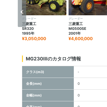
グレーダー
グレーダー
三菱重工
三菱重工
SR320
MG500SE
1995年
2001年
¥3,050,000
¥4,600,000
MG230IIIのカタログ情報
クラス(m3)
-
全長(mm)
0
全幅(mm)
0
全高(mm)
0