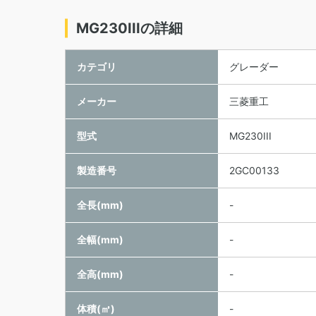
MG230IIIの詳細
カテゴリ
グレーダー
メーカー
三菱重工
型式
MG230III
製造番号
2GC00133
全長(mm)
-
全幅(mm)
-
全高(mm)
-
体積(㎥)
-