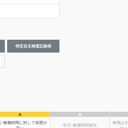
特定自主検査記録表
A
B
式･稼働時間に対して状態が
稼働は
年式･稼働時間相当
良い
のメ