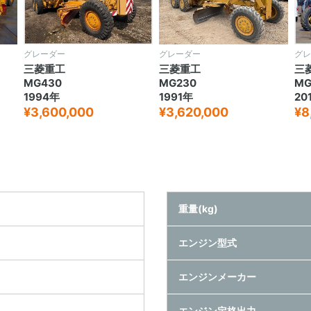
グレーダー
グレーダー
グレ
三菱重工
三菱重工
三
MG430
MG230
MG
1994年
1991年
20
¥3,600,000
¥3,620,000
¥8
重量(kg)
エンジン型式
エンジンメーカー
エンジン定格出力