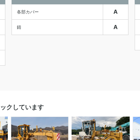
A
各部カバー
A
錆
ックしています