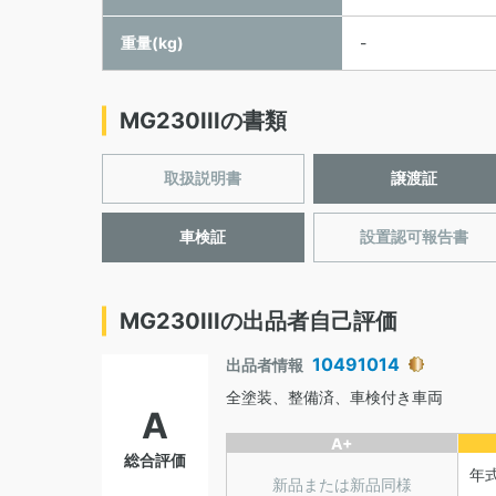
重量(kg)
-
MG230IIIの書類
取扱説明書
譲渡証
車検証
設置認可報告書
MG230IIIの出品者自己評価
10491014
出品者情報
全塗装、整備済、車検付き車両
A
A+
総合評価
年
新品または新品同様