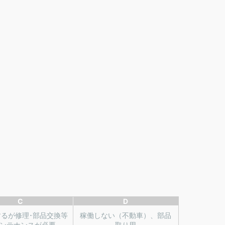
C
D
するが修理･部品交換等
稼働しない（不動車）、部品
ンテナンスが必要
取り用