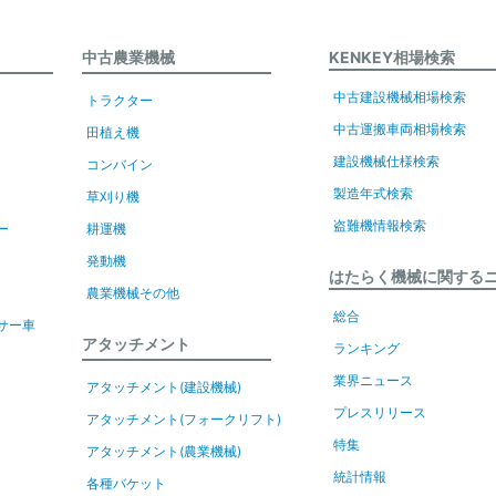
中古農業機械
KENKEY相場検索
中古建設機械相場検索
トラクター
中古運搬車両相場検索
田植え機
建設機械仕様検索
コンバイン
製造年式検索
草刈り機
盗難機情報検索
ー
耕運機
発動機
はたらく機械に関する
農業機械その他
総合
サー車
アタッチメント
ランキング
業界ニュース
アタッチメント(建設機械)
プレスリリース
アタッチメント(フォークリフト)
特集
アタッチメント(農業機械)
統計情報
各種バケット