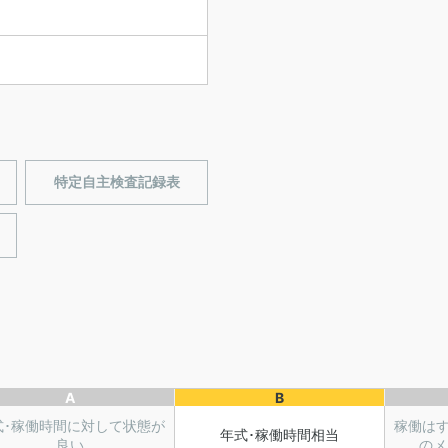
特定自主検査記録表
A
B
式･稼働時間に対して状態が
稼働は
年式･稼働時間相当
良い
のメ