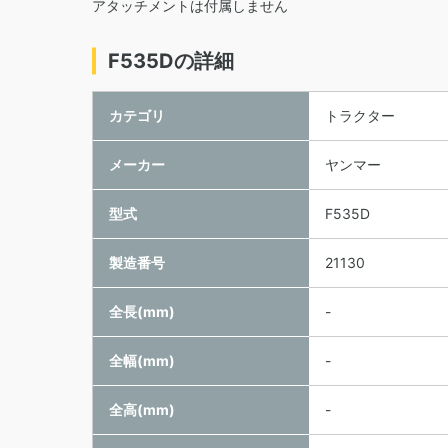
アタッチメントは付属しません
F535Dの詳細
カテゴリ
トラクター
メーカー
ヤンマー
型式
F535D
製造番号
21130
全長(mm)
-
全幅(mm)
-
全高(mm)
-