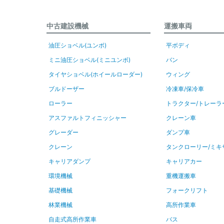
中古建設機械
運搬車両
油圧ショベル(ユンボ)
平ボディ
ミニ油圧ショベル(ミニユンボ)
バン
タイヤショベル(ホイールローダー)
ウィング
ブルドーザー
冷凍車/保冷車
ローラー
トラクター/トレーラ
アスファルトフィニッシャー
クレーン車
グレーダー
ダンプ車
クレーン
タンクローリー/ミキ
キャリアダンプ
キャリアカー
環境機械
重機運搬車
基礎機械
フォークリフト
林業機械
高所作業車
自走式高所作業車
バス