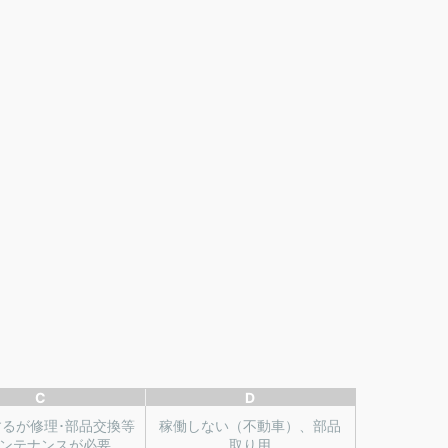
C
D
するが修理･部品交換等
稼働しない（不動車）、部品
ンテナンスが必要
取り用