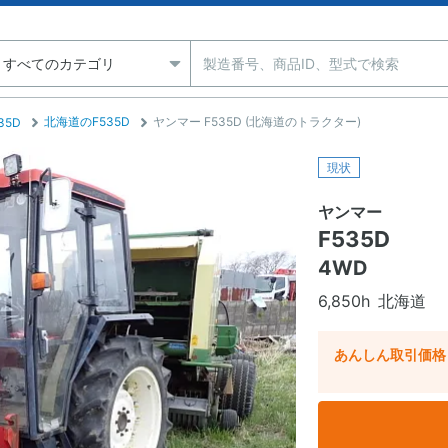
北海道のF535D
ヤンマー F535D (北海道のトラクター)
35D
現状
ヤンマー
F535D
4WD
6,850h
北海道
あんしん取引価格