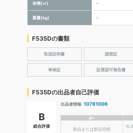
体積(㎥)
-
重量(kg)
-
F535Dの書類
取扱説明書
譲渡証
車検証
設置認可報告書
F535Dの出品者自己評価
10781006
出品者情報
B
A+
総合評価
年
新品または新品同様