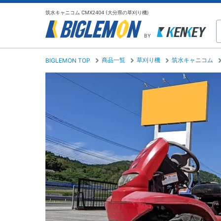
筑水キャニコム CMX2404 (大分県の草刈り機)
BY
商品一覧
草刈り機
筑水キャニコム
BIGLEMON TOP