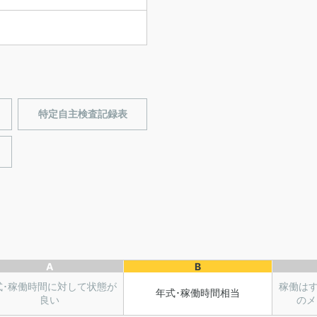
特定自主検査記録表
A
B
式･稼働時間に対して状態が
稼働は
年式･稼働時間相当
良い
のメ