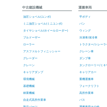
中古建設機械
運搬車両
油圧ショベル(ユンボ)
平ボディ
ミニ油圧ショベル(ミニユンボ)
バン
タイヤショベル(ホイールローダー)
ウィング
ブルドーザー
冷凍車/保冷車
ローラー
トラクター/トレーラ
アスファルトフィニッシャー
クレーン車
グレーダー
ダンプ車
クレーン
タンクローリー/ミキ
キャリアダンプ
キャリアカー
環境機械
重機運搬車
基礎機械
フォークリフト
林業機械
高所作業車
自走式高所作業車
バス
新品パーツ
運搬車両その他