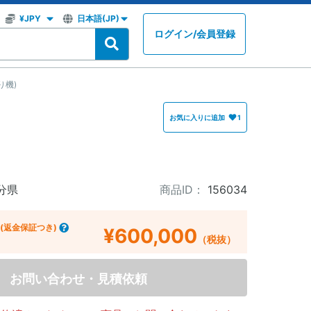
ログイン
/
会員登録
り機)
お気に入りに追加
1
分県
商品ID：
156034
(返金保証つき)
¥600,000
（税抜）
お問い合わせ・見積依頼