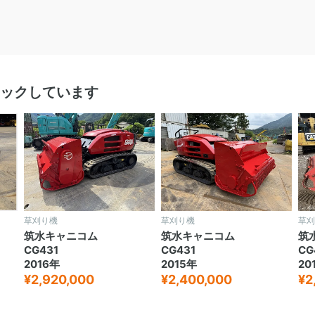
ックしています
草刈り機
草刈り機
草刈
筑水キャニコム
筑水キャニコム
筑
CG431
CG431
CG
2016年
2015年
20
¥2,920,000
¥2,400,000
¥2