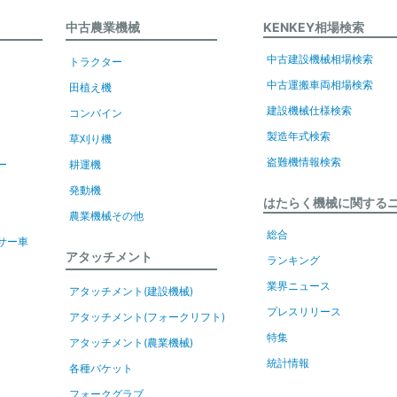
中古農業機械
KENKEY相場検索
中古建設機械相場検索
トラクター
中古運搬車両相場検索
田植え機
建設機械仕様検索
コンバイン
製造年式検索
草刈り機
盗難機情報検索
ー
耕運機
発動機
はたらく機械に関する
農業機械その他
総合
サー車
アタッチメント
ランキング
業界ニュース
アタッチメント(建設機械)
プレスリリース
アタッチメント(フォークリフト)
特集
アタッチメント(農業機械)
統計情報
各種バケット
フォークグラブ