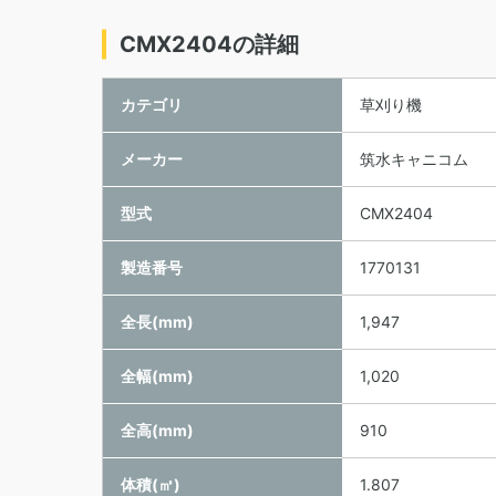
CMX2404の詳細
カテゴリ
草刈り機
メーカー
筑水キャニコム
型式
CMX2404
製造番号
1770131
全長(mm)
1,947
全幅(mm)
1,020
全高(mm)
910
体積(㎥)
1.807