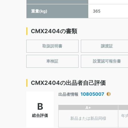
重量(kg)
365
CMX2404の書類
取扱説明書
譲渡証
車検証
設置認可報告書
CMX2404の出品者自己評価
10805007
出品者情報
B
A+
総合評価
年
新品または新品同様