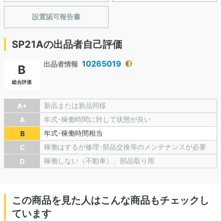
設置認可報告書
SP21Aの出品者自己評価
10265019
出品者情報
B
総合評価
新品または新品同様
A+
年式･稼働時間に対して状態が良い
A
年式･稼働時間相当
B
稼働はするが修理･部品交換等のメンテナンスが必要
C
稼働しない（不動車）、部品取り用
D
この商品を見た人はこんな商品もチェックし
ています