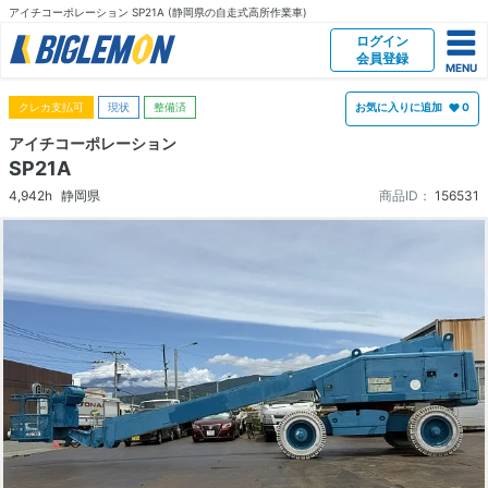
アイチコーポレーション SP21A (静岡県の自走式高所作業車)
ログイン
会員登録
クレカ支払可
現状
整備済
お気に入りに追加
0
アイチコーポレーション
SP21A
4,942h
静岡県
商品ID：
156531