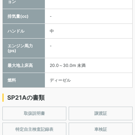
ョン
排気量(cc)
-
ハンドル
中
エンジン馬力
-
(ps)
最大地上床高
20.0～30.0m 未満
燃料
ディーゼル
SP21Aの書類
取扱説明書
譲渡証
特定自主検査記録表
車検証