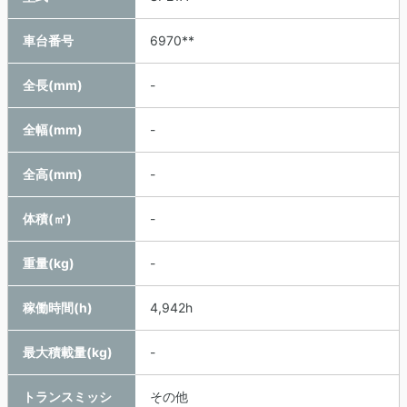
車台番号
6970**
全長(mm)
-
全幅(mm)
-
全高(mm)
-
体積(㎥)
-
重量(kg)
-
稼働時間(h)
4,942h
最大積載量(kg)
-
トランスミッシ
その他