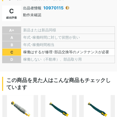
10970115
出品者情報
C
動作未確認
総合評価
新品または新品同様
A+
年式･稼働時間に対して状態が良い
A
年式･稼働時間相当
B
稼働はするが修理･部品交換等のメンテナンスが必要
C
稼働しない（不動車）、部品取り用
D
この商品を見た人はこんな商品もチェックし
ています