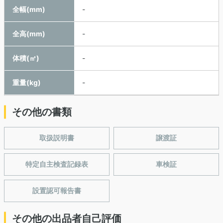
全幅(mm)
-
全高(mm)
-
体積(㎥)
-
重量(kg)
-
その他の書類
取扱説明書
譲渡証
特定自主検査記録表
車検証
設置認可報告書
その他の出品者自己評価