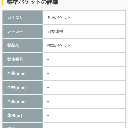
標準バケットの詳細
カテゴリ
各種バケット
メーカー
日立建機
製品名
標準バケット
製造番号
-
全長(mm)
-
全幅(mm)
-
全高(mm)
-
体積(㎥)
-