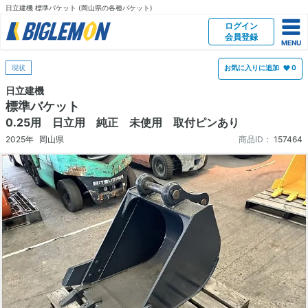
日立建機 標準バケット (岡山県の各種バケット)
ログイン
会員登録
現状
お気に入りに追加
0
日立建機
標準バケット
0.25用 日立用 純正 未使用 取付ピンあり
2025年
岡山県
商品ID：
157464