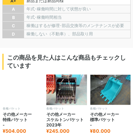
新品または新品同様
A+
年式･稼働時間に対して状態が良い
A
年式･稼働時間相当
B
稼働はするが修理･部品交換等のメンテナンスが必要
C
稼働しない（不動車）、部品取り用
D
この商品を見た人はこんな商品もチェックし
ています
各種バケット
各種バケット
各種バケット
その他メーカー
その他メーカー
その他メーカー
スケルトンバケット
標準バケット
特殊バケット
2023年
-
-
¥245,000
¥80,000
¥504,000