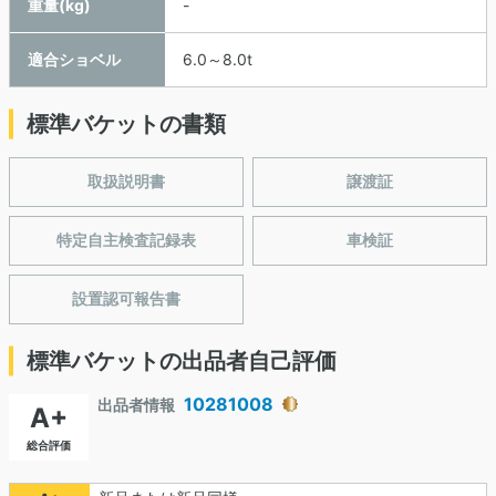
重量(kg)
-
適合ショベル
6.0～8.0t
標準バケットの書類
取扱説明書
譲渡証
特定自主検査記録表
車検証
設置認可報告書
標準バケットの出品者自己評価
10281008
出品者情報
A+
総合評価