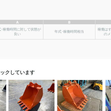
A
B
式･稼働時間に対して状態が
稼働は
年式･稼働時間相当
良い
のメ
ックしています