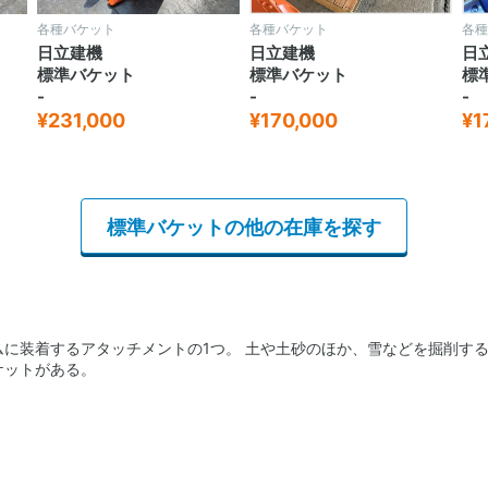
各種バケット
各種バケット
各種
日立建機
日立建機
住
標準バケット
標準バケット
標
-
-
20
¥170,000
¥170,000
¥3
標準バケットの他の在庫を探す
ムに装着するアタッチメントの1つ。 土や土砂のほか、雪などを掘削す
ケットがある。