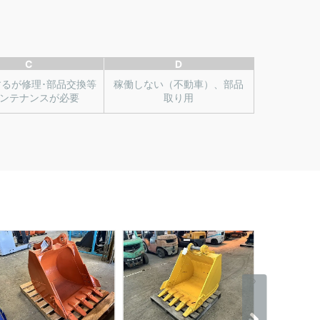
C
D
するが修理･部品交換等
稼働しない（不動車）、部品
ンテナンスが必要
取り用
›