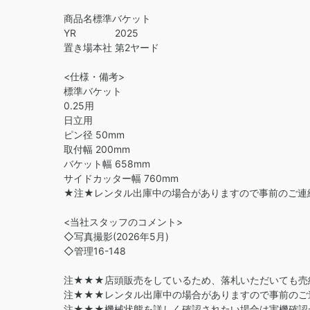
商品名標準バケット
YR 2025
置き場本社 第2ヤード
<仕様・備考>
標準バケット
0.25用
日立用
ピン径 50mm
取付幅 200mm
バケット幅 658mm
サイドカッター幅 760mm
★注★レンタル出庫中の場合がありますので事前のご連
<当社スタッフのコメント>
◇写真撮影(2026年5月)
◇管理16-148
注★★★店頭販売をしているため、落札いただいても売
注★★★レンタル出庫中の場合がありますので事前のご
注★★★機械状態を詳しく確認されたい場合は実機確認