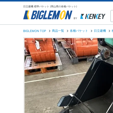
日立建機 標準バケット (岡山県の各種バケット)
BY
商品一覧
各種バケット
日立建機
BIGLEMON TOP