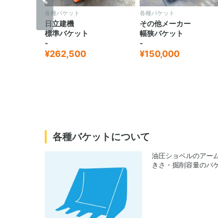
各種バケット
各種バケット
その他メーカー
日立建機
幅狭バケット
標準バケット
-
-
¥150,000
¥231,000
各種バケットについて
油圧ショベルのアー
きさ・掘削容量のバ