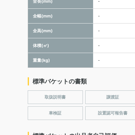
全長(mm)
-
全幅(mm)
-
全高(mm)
-
体積(㎥)
-
重量(kg)
-
標準バケットの書類
取扱説明書
譲渡証
車検証
設置認可報告書