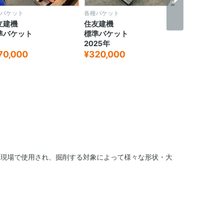
バケット
各種バケット
各種バケット
友建機
コマツ
コベルコ建
準バケット
標準バケット
法面バケッ
25年
-
-
20,000
¥252,000
¥150,000
る現場で使用され、掘削する対象によって様々な形状・大