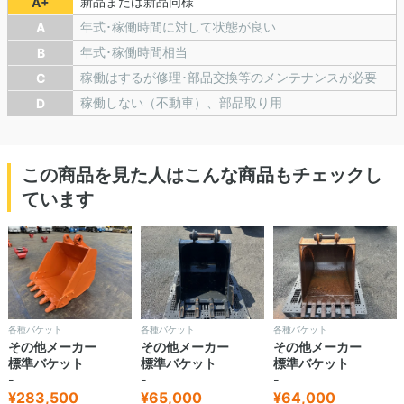
新品または新品同様
A+
年式･稼働時間に対して状態が良い
A
年式･稼働時間相当
B
稼働はするが修理･部品交換等のメンテナンスが必要
C
稼働しない（不動車）、部品取り用
D
この商品を見た人はこんな商品もチェックし
ています
各種バケット
各種バケット
各種バケット
その他メーカー
その他メーカー
その他メーカー
標準バケット
標準バケット
標準バケット
-
-
-
¥283,500
¥65,000
¥64,000