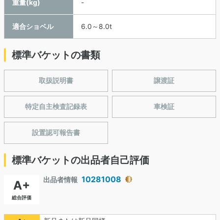
重量(kg)
-
適合ショベル
6.0～8.0t
標準バケットの書類
取扱説明書
譲渡証
特定自主検査記録表
車検証
設置認可報告書
標準バケットの出品者自己評価
10281008
出品者情報
A+
総合評価