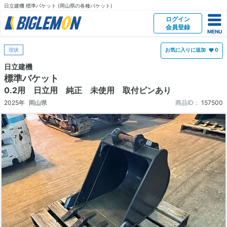
日立建機 標準バケット (岡山県の各種バケット)
ログイン
会員登録
現状
お気に入りに追加
0
日立建機
標準バケット
0.2用 日立用 純正 未使用 取付ピンあり
2025年
岡山県
商品ID：
157500