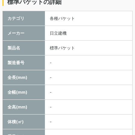
標準バケットの詳細
カテゴリ
各種バケット
メーカー
日立建機
製品名
標準バケット
製造番号
-
全長(mm)
-
全幅(mm)
-
全高(mm)
-
体積(㎥)
-