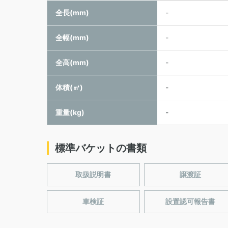
全長(mm)
-
全幅(mm)
-
全高(mm)
-
体積(㎥)
-
重量(kg)
-
標準バケットの書類
取扱説明書
譲渡証
車検証
設置認可報告書