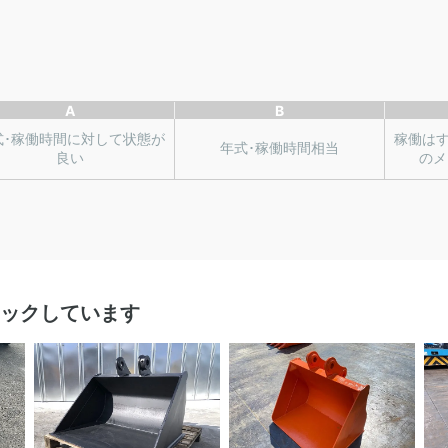
A
B
式･稼働時間に対して状態が
稼働は
年式･稼働時間相当
良い
のメ
ックしています