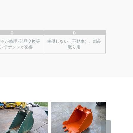
C
D
するが修理･部品交換等
稼働しない（不動車）、部品
ンテナンスが必要
取り用
›