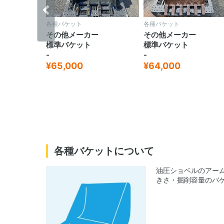
各種バケット
各種バケット
ー
その他メーカー
その他メーカー
標準バケット
標準バケット
-
-
¥65,000
¥64,000
各種バケットについて
油圧ショベルのアー
きさ・掘削容量のバ