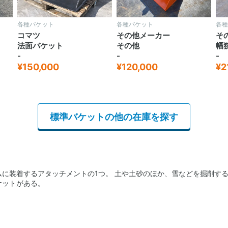
各種バケット
各種バケット
各種
コマツ
その他メーカー
そ
法面バケット
その他
幅
-
-
-
¥150,000
¥120,000
¥2
標準バケットの他の在庫を探す
ムに装着するアタッチメントの1つ。 土や土砂のほか、雪などを掘削す
ケットがある。