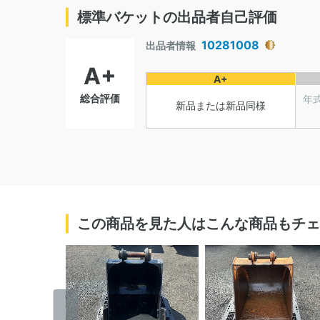
標準バケットの出品者自己評価
10281008
出品者情報
A+
A+
総合評価
年
新品または新品同様
この商品を見た人はこんな商品もチェ
‹