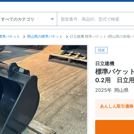
標準バケット
岡山県の標準バケット
日立建機 標準バケット (岡山県の各種バ
現状
日立建機
標準バケッ
0.2用 日
2025年
岡山県
あんしん取引価格