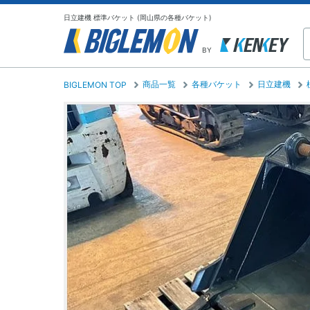
日立建機 標準バケット (岡山県の各種バケット)
BY
商品一覧
各種バケット
日立建機
BIGLEMON TOP