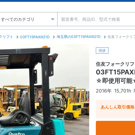
クリフト
埼玉県の03FT15PAXIII21D
住友フォークリフト 
03FT15PAXIII21D
現状
住友フォークリフ
03FT15PAXI
☆即使用可能☆
2016年
15,701h
あんしん取引価格