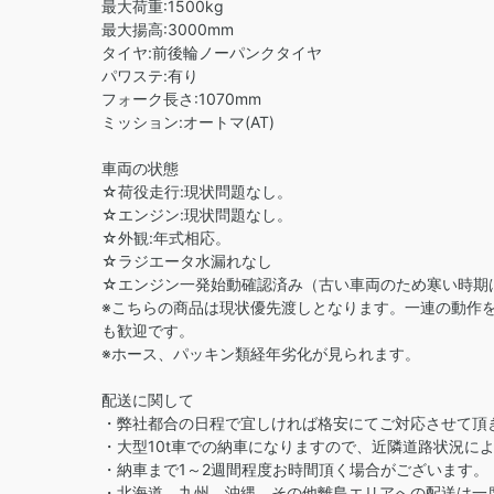
最大荷重:1500kg
最大揚高:3000mm
タイヤ:前後輪ノーパンクタイヤ
パワステ:有り
フォーク長さ:1070mm
ミッション:オートマ(AT)
車両の状態
☆荷役走行:現状問題なし。
☆エンジン:現状問題なし。
☆外観:年式相応。
☆ラジエータ水漏れなし
☆エンジン一発始動確認済み（古い車両のため寒い時期
※こちらの商品は現状優先渡しとなります。一連の動作
も歓迎です。
※ホース、パッキン類経年劣化が見られます。
配送に関して
・弊社都合の日程で宜しければ格安にてご対応させて頂
・大型10t車での納車になりますので、近隣道路状況に
・納車まで1～2週間程度お時間頂く場合がございます。
・北海道、九州、沖縄、その他離島エリアへの配送は一