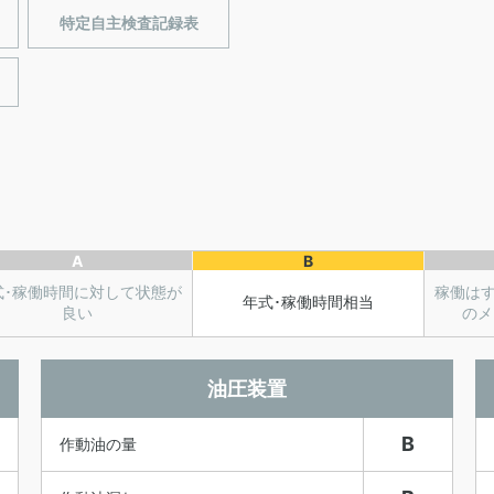
特定自主検査記録表
A
B
式･稼働時間に対して状態が
稼働は
年式･稼働時間相当
良い
のメ
油圧装置
B
作動油の量