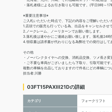
・落札者様によるお引き取りも可能です。(平日9時～17
※重要注意事項※
ご入札いただいた時点で、下記の内容をご理解いただい
1.店頭での販売も行っている為、出品をキャンセルさせ
2.ノークレーム、ノーリターンでお願い致します。
3.落札後は速やかにご連絡お願い致します。落札後24
4.領収書は請求書が代わりになる為弊社での発行はして
その他
・ノーパンクタイヤへの交換、消耗品交換、ツメ長さ変
・ご不要な車両がございましたら下取り、引取可能です
複数の車輌を出品しておりますので件名にどの車輌につ
担当者:川勝
03FT15PAXIII21Dの詳細
カテゴリ
フォークリフト