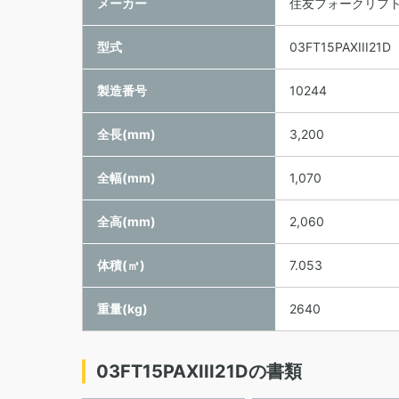
メーカー
住友フォークリフ
型式
03FT15PAXIII21D
製造番号
10244
全長(mm)
3,200
全幅(mm)
1,070
全高(mm)
2,060
体積(㎥)
7.053
重量(kg)
2640
03FT15PAXIII21Dの書類