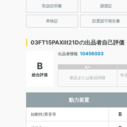
取扱説明書
譲渡証
車検証
設置認可報告書
03FT15PAXIII21Dの出品者自己評価
10456003
出品者情報
B
A+
総合評価
年
新品または新品同様
動力装置
B
始動性/異音等