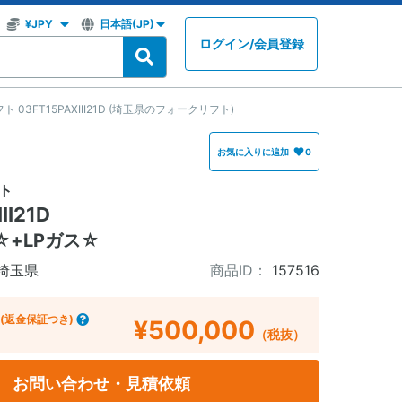
ログイン
/
会員登録
03FT15PAXIII21D (埼玉県のフォークリフト)
お気に入りに追加
0
ト
II21D
+LPガス☆
埼玉県
商品ID：
157516
(返金保証つき)
¥500,000
（税抜）
お問い合わせ・見積依頼