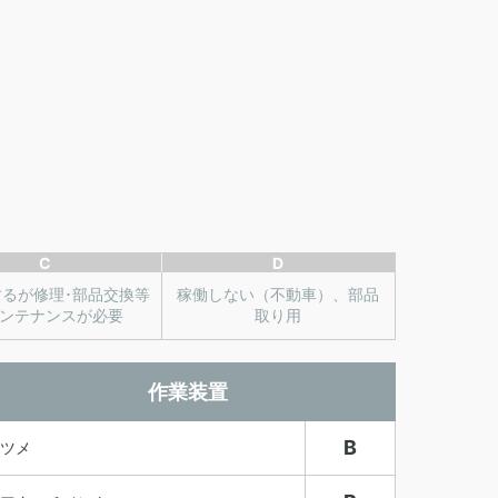
C
D
するが修理･部品交換等
稼働しない（不動車）、部品
ンテナンスが必要
取り用
作業装置
B
ツメ