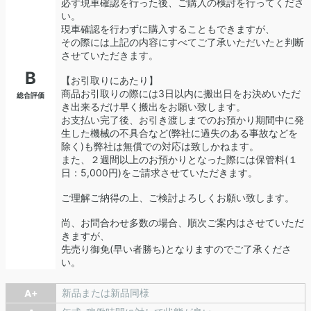
必ず現車確認を行った後、ご購入の検討を行ってくださ
い。
現車確認を行わずに購入することもできますが、
その際には上記の内容にすべてご了承いただいたと判断
させていただきます。
B
【お引取りにあたり】
商品お引取りの際には3日以内に搬出日をお決めいただ
総合評価
き出来るだけ早く搬出をお願い致します。
お支払い完了後、お引き渡しまでのお預かり期間中に発
生した機械の不具合など(弊社に過失のある事故などを
除く)も弊社は無償での対応は致しかねます。
また、２週間以上のお預かりとなった際には保管料(１
日：5,000円)をご請求させていただきます。
ご理解ご納得の上、ご検討よろしくお願い致します。
尚、お問合わせ多数の場合、順次ご案内はさせていただ
きますが、
先売り御免(早い者勝ち)となりますのでご了承くださ
い。
新品または新品同様
A+