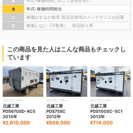
年式･稼働時間に対して状態が良い
A
年式･稼働時間相当
B
稼働はするが修理･部品交換等のメンテナンスが必要
C
稼働しない（不動車）、部品取り用
D
この商品を見た人はこんな商品もチェックし
ています
コンプレッサー
コンプレッサー
コンプレッサー
北越工業
北越工業
北越工業
PDS670SD-4C5
PDS75SC
PDS100SC-5C1
2015年
2012年
2013年
¥2,610,000
¥609,000
¥714,000