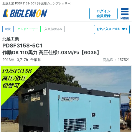
北越工業 PDSF315S-5C1 (千葉県のコンプレッサー)
ログイン
会員登録
現状
エンドユーザー
入庫点検済み
お気に入りに追加
1
北越工業
PDSF315S-5C1
作動OK 110馬力 高圧仕様1.03M/Pa【6035】
2013年
3,717h
千葉県
商品ID：
157521