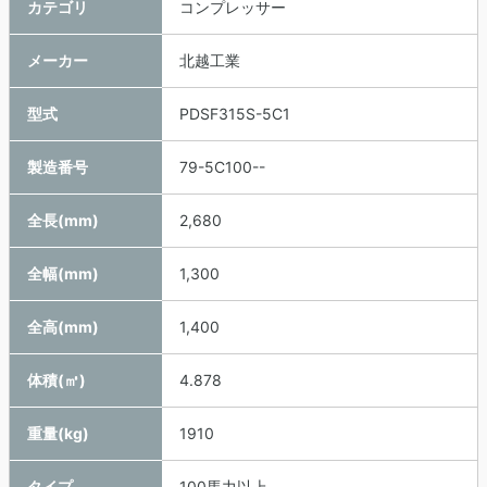
カテゴリ
コンプレッサー
メーカー
北越工業
型式
PDSF315S-5C1
製造番号
79-5C100--
全長(mm)
2,680
全幅(mm)
1,300
全高(mm)
1,400
体積(㎥)
4.878
重量(kg)
1910
タイプ
100馬力以上