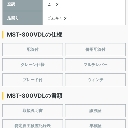
空調
ヒーター
足回り
ゴムキャタ
MST-800VDLの仕様
配管付
併用配管付
クレーン仕様
マルチレバー
ブレード付
ウィンチ
MST-800VDLの書類
取扱説明書
譲渡証
特定自主検査記録表
車検証