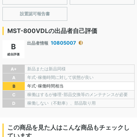
設置認可報告書
MST-800VDLの出品者自己評価
10805007
出品者情報
B
総合評価
新品または新品同様
A+
年式･稼働時間に対して状態が良い
A
年式･稼働時間相当
B
稼働はするが修理･部品交換等のメンテナンスが必要
C
稼働しない（不動車）、部品取り用
D
この商品を見た人はこんな商品もチェックし
ています