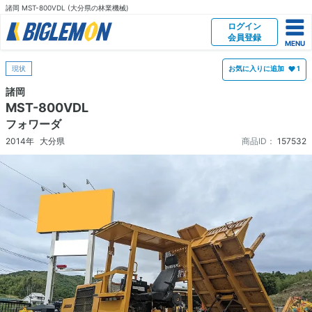
諸岡 MST-800VDL (大分県の林業機械)
ログイン
会員登録
現状
お気に入りに追加
1
諸岡
MST-800VDL
フォワーダ
2014年
大分県
商品ID：
157532