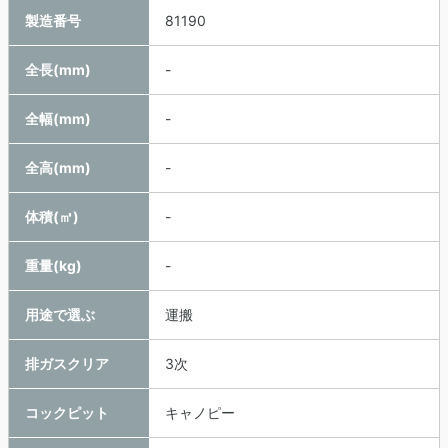
製造番号
81190
全長(mm)
-
全幅(mm)
-
全高(mm)
-
体積(㎥)
-
重量(kg)
-
用途で選ぶ
運搬
排ガスクリア
3次
コックピット
キャノピー