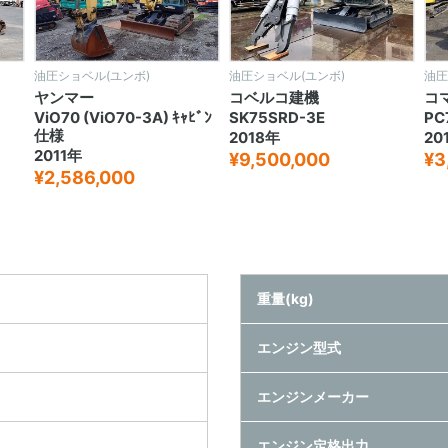
油圧ショベル(ユンボ)
油圧ショベル(ユンボ)
油圧
ヤンマー
コベルコ建機
コ
ViO70 (ViO70-3A) ｷｬﾋﾞﾝ
SK75SRD-3E
PC
仕様
2018年
20
2011年
¥9,500,000
¥3
¥2,586,000
重量(kg)
エンジン型式
エンジンメーカー
エンジン定格出力