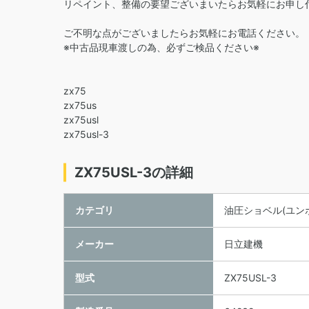
リペイント、整備の要望ございまいたらお気軽にお申し
ご不明な点がございましたらお気軽にお電話ください。
※中古品現車渡しの為、必ずご検品ください※
zx75
zx75us
zx75usl
zx75usl-3
ZX75USL-3の詳細
カテゴリ
油圧ショベル(ユン
メーカー
日立建機
型式
ZX75USL-3