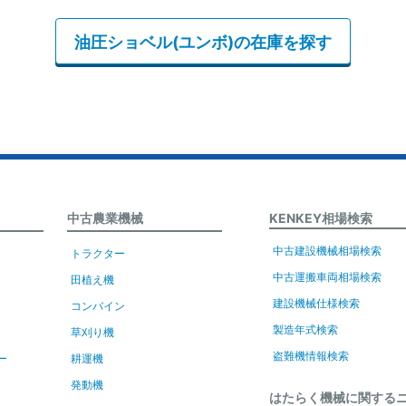
油圧ショベル(ユンボ)の在庫を探す
中古農業機械
KENKEY相場検索
中古建設機械相場検索
トラクター
中古運搬車両相場検索
田植え機
建設機械仕様検索
コンバイン
製造年式検索
草刈り機
盗難機情報検索
ー
耕運機
発動機
はたらく機械に関する