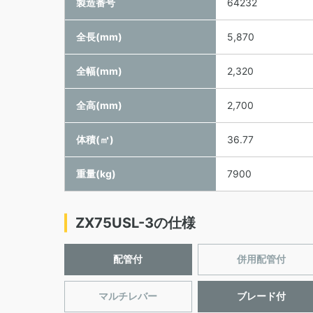
製造番号
64232
全長(mm)
5,870
全幅(mm)
2,320
全高(mm)
2,700
体積(㎥)
36.77
重量(kg)
7900
ZX75USL-3の仕様
配管付
併用配管付
マルチレバー
ブレード付