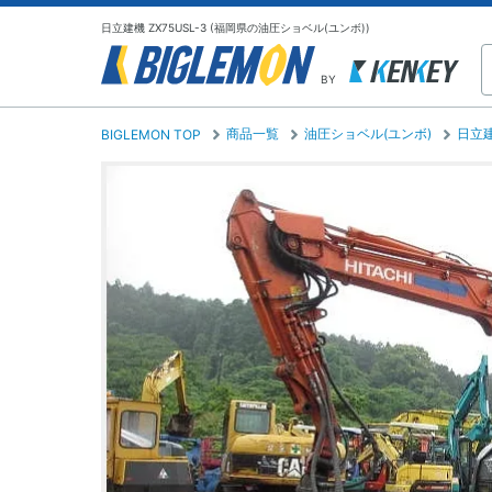
日立建機 ZX75USL-3 (福岡県の油圧ショベル(ユンボ))
BY
商品一覧
油圧ショベル(ユンボ)
日立
BIGLEMON TOP