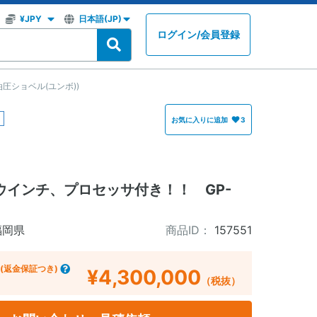
ログイン
/
会員登録
の油圧ショベル(ユンボ))
お気に入りに追加
3
ウインチ、プロセッサ付き！！ GP-
福岡県
商品ID：
157551
(返金保証つき)
¥4,300,000
（税抜）