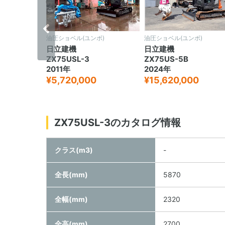
‹
ボ)
油圧ショベル(ユンボ)
油圧ショベル(ユンボ)
日立建機
日立建機
ZX75USL-3
ZX75US-5B
2011年
2024年
¥5,720,000
¥15,620,000
ZX75USL-3のカタログ情報
クラス(m3)
-
全長(mm)
5870
全幅(mm)
2320
全高(mm)
2700