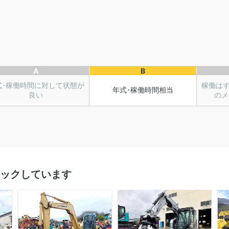
A
B
式･稼働時間に対して状態が
稼働は
年式･稼働時間相当
良い
のメ
ックしています