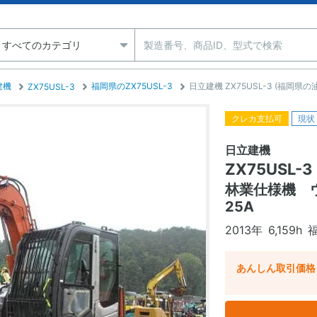
建機
福岡県のZX75USL-3
日立建機 ZX75USL-3 (福岡県
ZX75USL-3
クレカ支払可
現状
日立建機
ZX75USL-3
林業仕様機 
25A
2013年
6,159h
あんしん取引価格