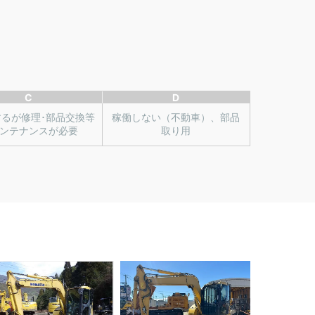
C
D
するが修理･部品交換等
稼働しない（不動車）、部品
ンテナンスが必要
取り用