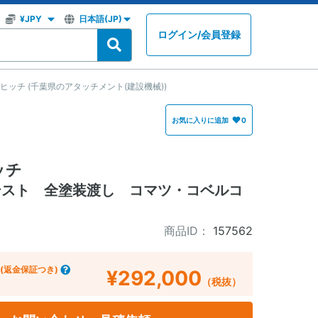
ログイン
/
会員登録
ヒッチ (千葉県のアタッチメント(建設機械))
お気に入りに追加
0
ッチ
作テスト 全塗装渡し コマツ・コベルコ
商品ID：
157562
(返金保証つき)
¥292,000
（税抜）