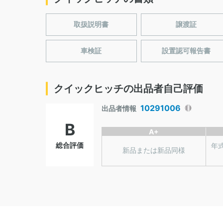
取扱説明書
譲渡証
車検証
設置認可報告書
クイックヒッチの出品者自己評価
10291006
出品者情報
B
A+
総合評価
年
新品または新品同様