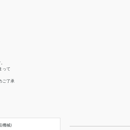
す。
まって
めご了承
設機械)