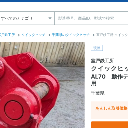
室戸鉄工所
クイックヒッチ
千葉県のクイックヒッチ
室戸鉄工所 クイック
現状
室戸鉄工所
クイックヒ
AL70 動
用
千葉県
あんしん取引価格