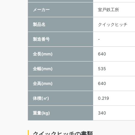
メーカー
室戸鉄工所
製品名
クイックヒッチ
製造番号
-
全長(mm)
640
全幅(mm)
535
全高(mm)
640
体積(㎥)
0.219
重量(kg)
340
クイックヒッチの書類