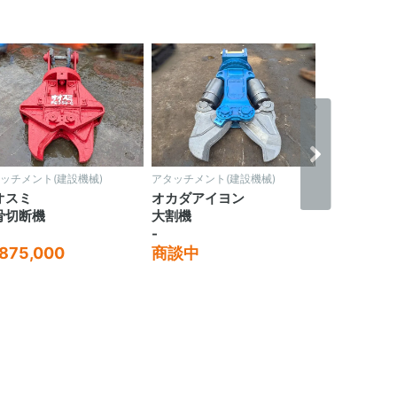
›
ッチメント(建設機械)
アタッチメント(建設機械)
アタッチメント
オスミ
オカダアイヨン
古河ロック
骨切断機
大割機
大割機
-
-
,875,000
商談中
¥1,700,0