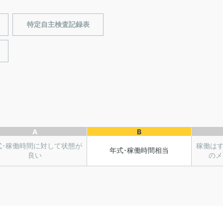
特定自主検査記録表
A
B
式･稼働時間に対して状態が
稼働は
年式･稼働時間相当
良い
のメ