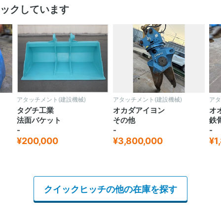
ックしています
アタッチメント(建設機械)
アタッチメント(建設機械)
アタ
タグチ工業
オカダアイヨン
オ
法面バケット
その他
鉄
-
-
-
¥200,000
¥3,800,000
¥1
クイックヒッチの他の在庫を探す