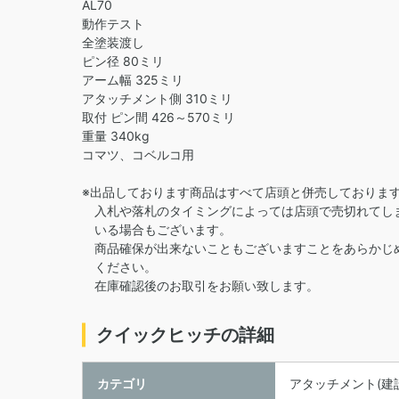
AL70
動作テスト
全塗装渡し
ピン径 80ミリ
アーム幅 325ミリ
アタッチメント側 310ミリ
取付 ピン間 426～570ミリ
重量 340kg
コマツ、コベルコ用
※出品しております商品はすべて店頭と併売しておりま
入札や落札のタイミングによっては店頭で売切れてし
いる場合もございます。
商品確保が出来ないこともございますことをあらかじ
ください。
在庫確認後のお取引をお願い致します。
クイックヒッチの詳細
カテゴリ
アタッチメント(建