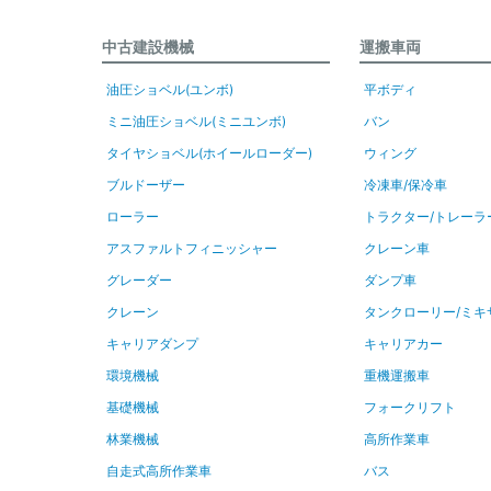
中古建設機械
運搬車両
油圧ショベル(ユンボ)
平ボディ
ミニ油圧ショベル(ミニユンボ)
バン
タイヤショベル(ホイールローダー)
ウィング
ブルドーザー
冷凍車/保冷車
ローラー
トラクター/トレーラ
アスファルトフィニッシャー
クレーン車
グレーダー
ダンプ車
クレーン
タンクローリー/ミキ
キャリアダンプ
キャリアカー
環境機械
重機運搬車
基礎機械
フォークリフト
林業機械
高所作業車
自走式高所作業車
バス