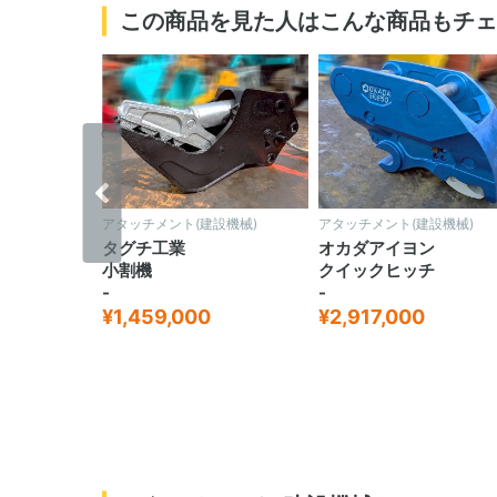
この商品を見た人はこんな商品もチェ
‹
設機械)
アタッチメント(建設機械)
アタッチメント(建設機械)
チック
タグチ工業
オカダアイヨン
小割機
クイックヒッチ
-
-
¥1,459,000
¥2,917,000