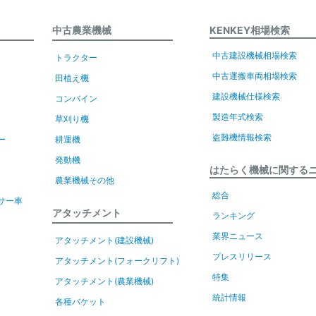
中古農業機械
KENKEY相場検索
中古建設機械相場検索
トラクター
中古運搬車両相場検索
田植え機
建設機械仕様検索
コンバイン
製造年式検索
草刈り機
盗難機情報検索
ー
耕運機
発動機
はたらく機械に関する
農業機械その他
総合
サー車
アタッチメント
ランキング
業界ニュース
アタッチメント(建設機械)
プレスリリース
アタッチメント(フォークリフト)
特集
アタッチメント(農業機械)
統計情報
各種バケット