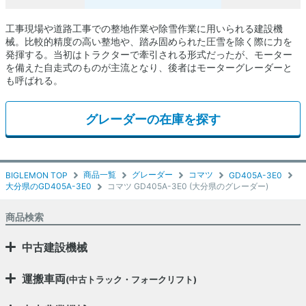
工事現場や道路工事での整地作業や除雪作業に用いられる建設機
械。比較的精度の高い整地や、踏み固められた圧雪を除く際に力を
発揮する。当初はトラクターで牽引される形式だったが、モーター
を備えた自走式のものが主流となり、後者はモーターグレーダーと
も呼ばれる。
グレーダーの在庫を探す
商品一覧
グレーダー
コマツ
BIGLEMON TOP
GD405A-3E0
大分県のGD405A-3E0
コマツ GD405A-3E0 (大分県のグレーダー)
商品検索
中古建設機械
運搬車両
(中古トラック・フォークリフト)