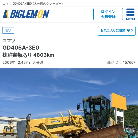
コマツ GD405A-3E0 (大分県のグレーダー)
ログイン
会員登録
現状
お気に入りに追加
0
コマツ
GD405A-3E0
抹消書類あり 4803km
2006年
2,457h
大分県
商品ID：
157667