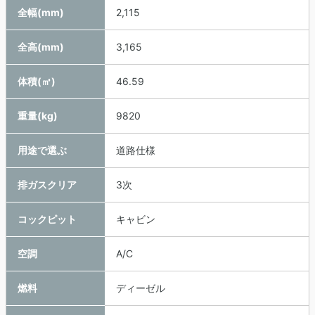
全幅(mm)
2,115
全高(mm)
3,165
体積(㎥)
46.59
重量(kg)
9820
用途で選ぶ
道路仕様
排ガスクリア
3次
コックピット
キャビン
空調
A/C
燃料
ディーゼル