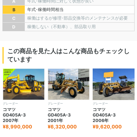
年式･稼働時間に対して状態が良い
A
年式･稼働時間相当
B
稼働はするが修理･部品交換等のメンテナンスが必要
C
稼働しない（不動車）、部品取り用
D
この商品を見た人はこんな商品もチェックし
ています
グレーダー
グレーダー
グレーダー
コマツ
コマツ
コマツ
GD405A-3
GD405A-3
GD405A-3
2007年
2001年
2006年
¥8,990,000
¥6,320,000
¥9,620,000