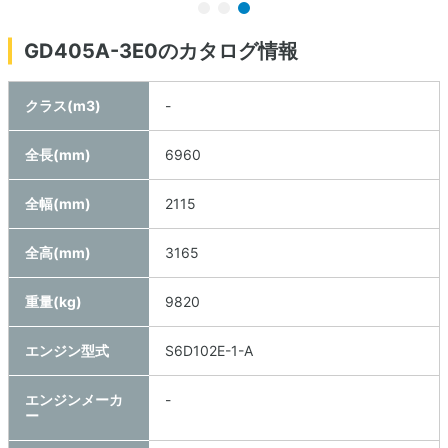
GD405A-3E0のカタログ情報
クラス(m3)
-
全長(mm)
6960
全幅(mm)
2115
全高(mm)
3165
重量(kg)
9820
エンジン型式
S6D102E-1-A
エンジンメーカ
-
ー