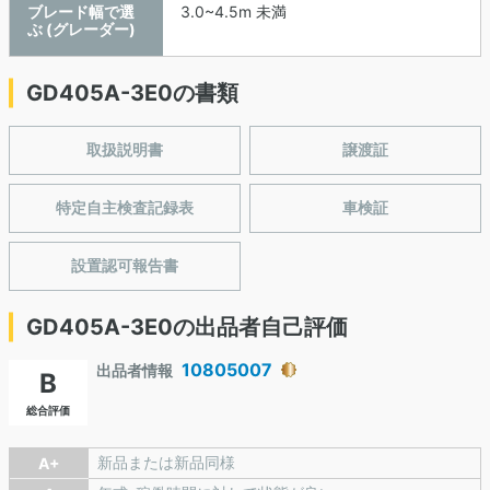
ブレード幅で選
3.0~4.5m 未満
ぶ (グレーダー)
GD405A-3E0の書類
取扱説明書
譲渡証
特定自主検査記録表
車検証
設置認可報告書
GD405A-3E0の出品者自己評価
10805007
出品者情報
B
総合評価
新品または新品同様
A+