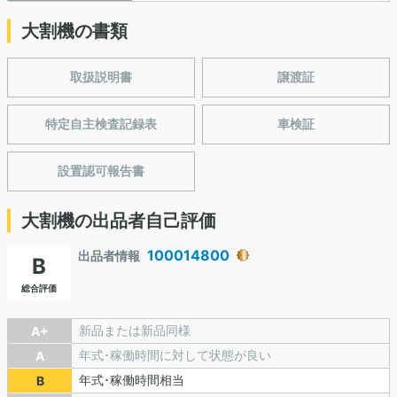
大割機の書類
取扱説明書
譲渡証
特定自主検査記録表
車検証
設置認可報告書
大割機の出品者自己評価
100014800
出品者情報
B
総合評価
新品または新品同様
A+
年式･稼働時間に対して状態が良い
A
年式･稼働時間相当
B