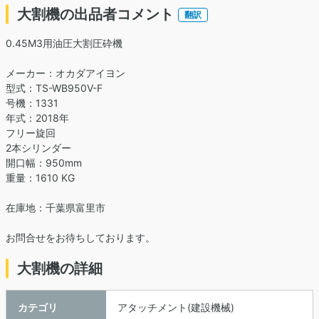
大割機の出品者コメント
翻訳
0.45M3用油圧大割圧砕機
メーカー：オカダアイヨン
型式：TS-WB950V-F
号機：1331
年式：2018年
フリー旋回
2本シリンダー
開口幅：950mm
重量：1610 KG
在庫地：千葉県富里市
お問合せをお待ちしております。
大割機の詳細
カテゴリ
アタッチメント(建設機械)