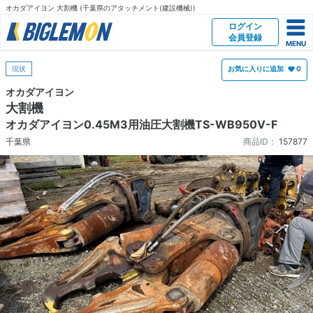
オカダアイヨン 大割機 (千葉県のアタッチメント(建設機械))
ログイン
会員登録
現状
お気に入りに追加
0
オカダアイヨン
大割機
オカダアイヨン0.45M3用油圧大割機TS-WB950V-F
千葉県
商品ID：
157877