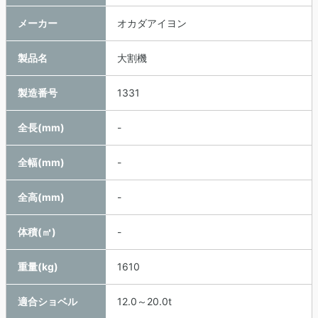
メーカー
オカダアイヨン
製品名
大割機
製造番号
1331
全長(mm)
-
全幅(mm)
-
全高(mm)
-
体積(㎥)
-
重量(kg)
1610
適合ショベル
12.0～20.0t