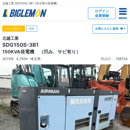
北越工業 SDG150S-3B1 (埼玉県の発電機)
ログイン
会員登録
クレカ支払可
現状
お気に入りに追加
1
北越工業
SDG150S-3B1
150KVA発電機 （凹み、サビ有り）
2015年
4,763h
埼玉県
商品ID：
158754