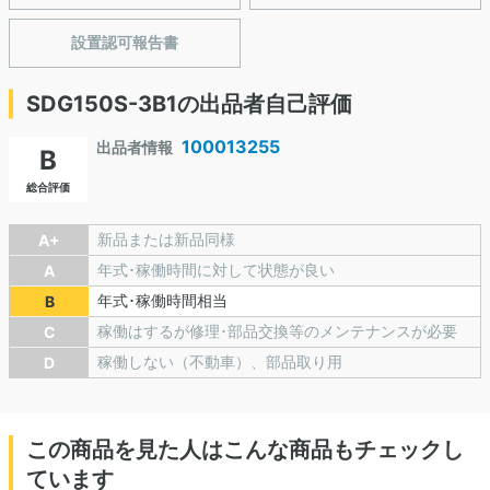
設置認可報告書
SDG150S-3B1の出品者自己評価
100013255
出品者情報
B
総合評価
新品または新品同様
A+
年式･稼働時間に対して状態が良い
A
年式･稼働時間相当
B
稼働はするが修理･部品交換等のメンテナンスが必要
C
稼働しない（不動車）、部品取り用
D
この商品を見た人はこんな商品もチェックし
ています