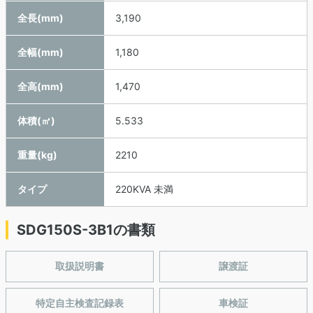
全長(mm)
3,190
全幅(mm)
1,180
全高(mm)
1,470
体積(㎥)
5.533
重量(kg)
2210
タイプ
220KVA 未満
SDG150S-3B1の書類
取扱説明書
譲渡証
特定自主検査記録表
車検証