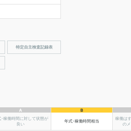
特定自主検査記録表
A
B
式･稼働時間に対して状態が
稼働は
年式･稼働時間相当
良い
のメ