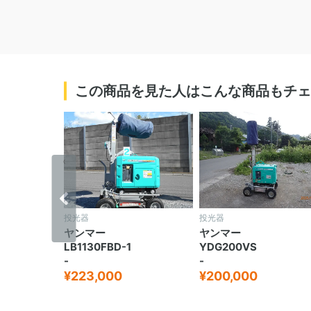
この商品を見た人はこんな商品もチェ
‹
投光器
投光器
ヤンマー
ヤンマー
E
LB1130FBD-1
YDG200VS
-
-
¥223,000
¥200,000