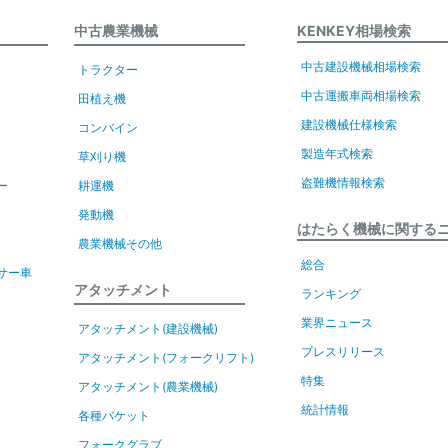
中古農業機械
KENKEY相場検索
中古建設機械相場検索
トラクター
中古運搬車両相場検索
田植え機
建設機械仕様検索
コンバイン
製造年式検索
草刈り機
盗難機情報検索
ー
耕運機
発動機
はたらく機械に関する
農業機械その他
総合
サー車
アタッチメント
ランキング
業界ニュース
アタッチメント(建設機械)
プレスリリース
アタッチメント(フォークリフト)
特集
アタッチメント(農業機械)
統計情報
各種バケット
フォークグラブ