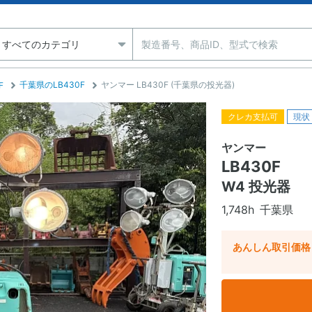
千葉県のLB430F
ヤンマー LB430F (千葉県の投光器)
F
クレカ支払可
現状
ヤンマー
LB430F
W4 投光器
1,748h
千葉県
あんしん取引価格