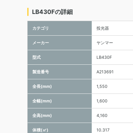
LB430Fの詳細
カテゴリ
投光器
メーカー
ヤンマー
型式
LB430F
製造番号
A213691
全長(mm)
1,550
全幅(mm)
1,600
全高(mm)
4,160
体積(㎥)
10.317