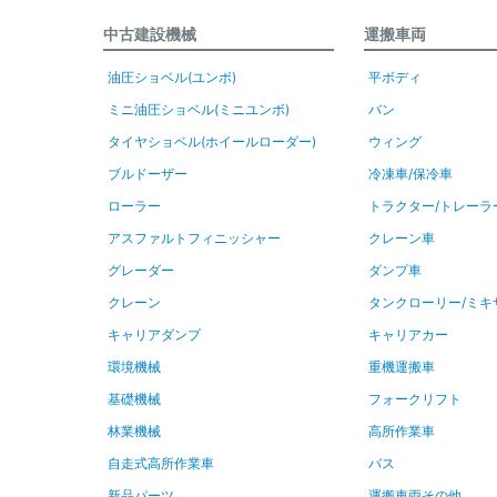
中古建設機械
運搬車両
油圧ショベル(ユンボ)
平ボディ
ミニ油圧ショベル(ミニユンボ)
バン
タイヤショベル(ホイールローダー)
ウィング
ブルドーザー
冷凍車/保冷車
ローラー
トラクター/トレーラ
アスファルトフィニッシャー
クレーン車
グレーダー
ダンプ車
クレーン
タンクローリー/ミキ
キャリアダンプ
キャリアカー
環境機械
重機運搬車
基礎機械
フォークリフト
林業機械
高所作業車
自走式高所作業車
バス
新品パーツ
運搬車両その他