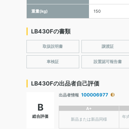
重量(kg)
150
LB430Fの書類
取扱説明書
譲渡証
車検証
設置認可報告書
LB430Fの出品者自己評価
100006977
出品者情報
B
A+
総合評価
年
新品または新品同様