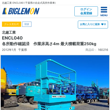
北越工業 ENCL040 (千葉県の自走式高所作業車)
ログイン
会員登録
クレカ支払可
現状
お気に入りに追加
0
北越工業
ENCL040
各所動作確認済 作業床高さ4m 最大積載荷重250kg
2012年1月
千葉県
商品ID：
160216