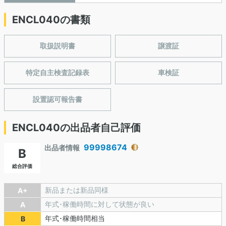
ENCL040の書類
取扱説明書
譲渡証
特定自主検査記録表
車検証
設置認可報告書
ENCL040の出品者自己評価
99998674
出品者情報
B
総合評価
新品または新品同様
A+
年式･稼働時間に対して状態が良い
A
年式･稼働時間相当
B