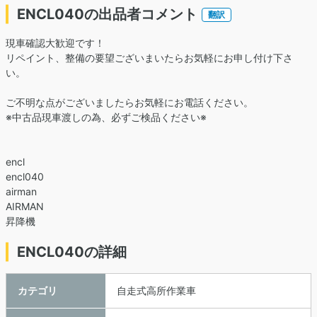
ENCL040の出品者コメント
翻訳
現車確認大歓迎です！
リペイント、整備の要望ございまいたらお気軽にお申し付け下さ
い。
ご不明な点がございましたらお気軽にお電話ください。
※中古品現車渡しの為、必ずご検品ください※
encl
encl040
airman
AIRMAN
昇降機
ENCL040の詳細
カテゴリ
自走式高所作業車