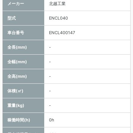
メーカー
北越工業
型式
ENCL040
車台番号
ENCL400147
全長(mm)
-
全幅(mm)
-
全高(mm)
-
体積(㎥)
-
重量(kg)
-
稼働時間(h)
0h