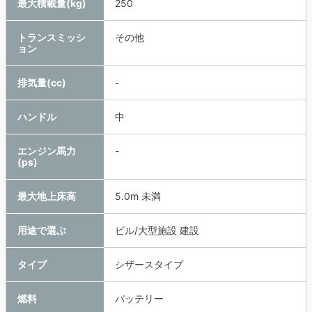
最大積載量(kg)
250
トランスミッシ
その他
ョン
排気量(cc)
-
ハンドル
中
エンジン馬力
-
(ps)
最大地上床高
5.0m 未満
用途で選ぶ
ビル/大型施設 建設
タイプ
シザースタイプ
燃料
バッテリー