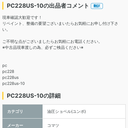
PC228US-10の出品者コメント
翻訳
現車確認大歓迎です！
リペイント、整備の要望ございまいたらお気軽にお申し付け下さ
い。
ご不明な点がございましたらお気軽にお電話ください。
※中古品現車渡しの為、必ずご検品ください※
pc
pc228
pc228us
pc228us-10
PC228US-10の詳細
カテゴリ
油圧ショベル(ユンボ)
メーカー
コマツ