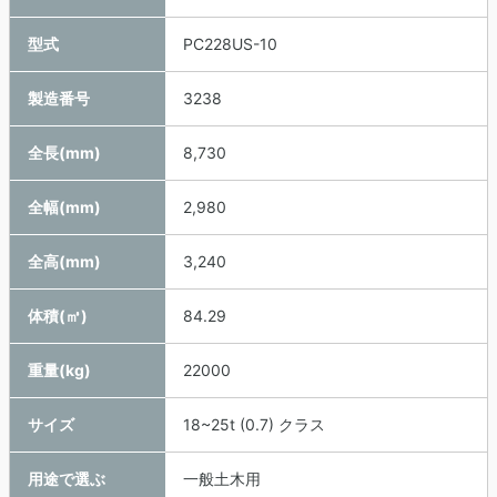
型式
PC228US-10
製造番号
3238
全長(mm)
8,730
全幅(mm)
2,980
全高(mm)
3,240
体積(㎥)
84.29
重量(kg)
22000
サイズ
18~25t (0.7) クラス
用途で選ぶ
一般土木用