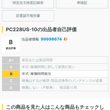
特定自主検査記録表
車検証
設置認可報告書
PC228US-10の出品者自己評価
99998674
出品者情報
B
総合評価
新品または新品同様
A+
年式･稼働時間に対して状態が良い
A
年式･稼働時間相当
B
稼働はするが修理･部品交換等のメンテナンスが必要
C
稼働しない（不動車）、部品取り用
D
この商品を見た人はこんな商品もチェックし