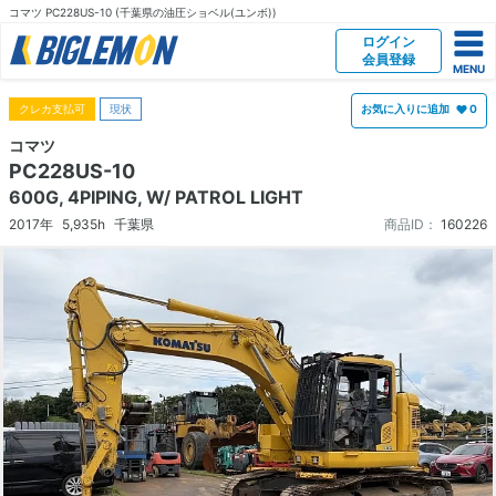
コマツ PC228US-10 (千葉県の油圧ショベル(ユンボ))
ログイン
会員登録
クレカ支払可
現状
お気に入りに追加
0
コマツ
PC228US-10
600G, 4PIPING, W/ PATROL LIGHT
2017年
5,935h
千葉県
商品ID：
160226