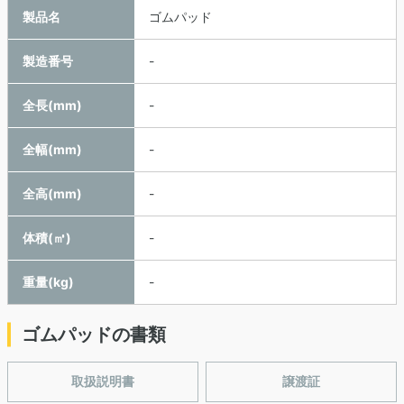
製品名
ゴムパッド
製造番号
-
全長(mm)
-
全幅(mm)
-
全高(mm)
-
体積(㎥)
-
重量(kg)
-
ゴムパッドの書類
取扱説明書
譲渡証