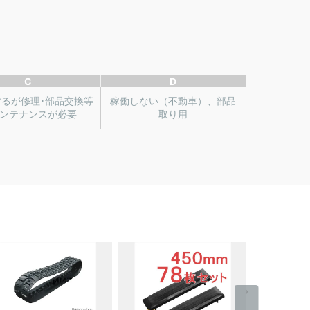
C
D
するが修理･部品交換等
稼働しない（不動車）、部品
ンテナンスが必要
取り用
›