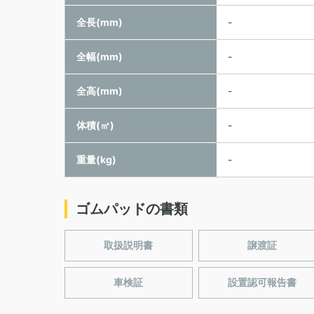
全長(mm)
-
全幅(mm)
-
全高(mm)
-
体積(㎥)
-
重量(kg)
-
ゴムパッドの書類
取扱説明書
譲渡証
車検証
設置認可報告書