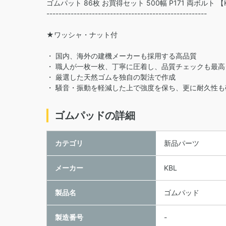
ゴムパット 86枚 お買得セット 500幅 P171 両ボルト
-----------------------------------------------------
★ワッシャ・ナット付
・ 国内、海外の建機メーカーも採用する高品質
・ 職人が一枚一枚、丁寧に圧着し、品質チェックも最高
・ 厳選した天然ゴムを独自の製法で作成
・ 騒音・振動を軽減した上で強度を保ち、更に耐久性も
ゴムパッドの詳細
カテゴリ
新品パーツ
メーカー
KBL
製品名
ゴムパッド
製造番号
-