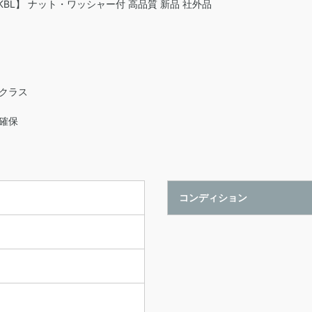
 【KBL】 ナット・ワッシャー付 高品質 新品 社外品
クラス
確保
コンディション