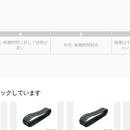
A
B
式･稼働時間に対して状態が
稼働は
年式･稼働時間相当
良い
のメ
ックしています