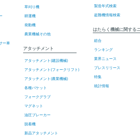
製造年式検索
草刈り機
盗難機情報検索
ー
耕運機
発動機
はたらく機械に関する
農業機械その他
総合
サー車
アタッチメント
ランキング
業界ニュース
アタッチメント(建設機械)
プレスリリース
アタッチメント(フォークリフト)
特集
アタッチメント(農業機械)
統計情報
各種バケット
フォークグラブ
マグネット
油圧ブレーカー
脱着機
新品アタッチメント