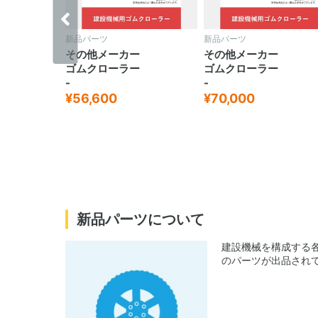
新品パーツ
新品パーツ
ー
その他メーカー
その他メーカー
ー
ゴムクローラー
ゴムクローラー
-
-
¥70,000
¥69,600
新品パーツについて
建設機械を構成する
のパーツが出品され