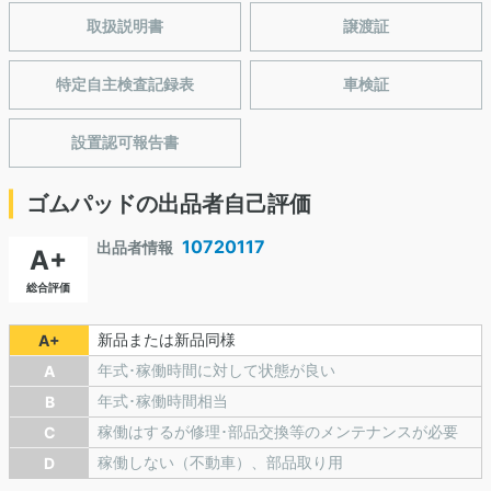
取扱説明書
譲渡証
特定自主検査記録表
車検証
設置認可報告書
ゴムパッドの出品者自己評価
10720117
出品者情報
A+
総合評価
新品または新品同様
A+
年式･稼働時間に対して状態が良い
A
年式･稼働時間相当
B
稼働はするが修理･部品交換等のメンテナンスが必要
C
稼働しない（不動車）、部品取り用
D