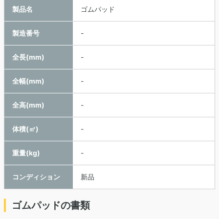
製品名
ゴムパッド
製造番号
-
全長(mm)
-
全幅(mm)
-
全高(mm)
-
体積(㎥)
-
重量(kg)
-
コンディション
新品
ゴムパッドの書類