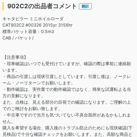
902C2の出品者コメント
翻訳
キャタピラー ミニホイルローダ
CAT902C2 #00326 2015yr 3156hr
標準バケット容量：0.5m3
CAB / バケット/
【注意事項】
・現車確認はいつでも受付けていますが、確認の際は事前に連絡願
います。
・商品の引渡しは現状引渡しとしています。引渡し後は、ノークレ
ーム・ノーリターンでお願いします。
・動作確認は、実作業での動作確認ではなく、簡単な試運転よる当
方の見解になります。
また、点検は、見える部分の目視での確認になります。ご理解の上
でのご検討をお願い致します。
・中古車ですので当方も気づいてない不具合箇所があるかもしれま
せん。
購入を希望する場合、購入後のトラブル防止のためにも現状確認(下
見検品)で十分な確認チェックをお願いします。また、高額な商品と