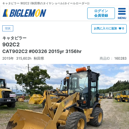
キャタピラー 902C2 (秋田県のタイヤショベル(ホイールローダー))
ログイン
会員登録
現状
お気に入りに追加
0
キャタピラー
902C2
CAT902C2 #00326 2015yr 3156hr
2015年
315,602h
秋田県
商品ID：
160283