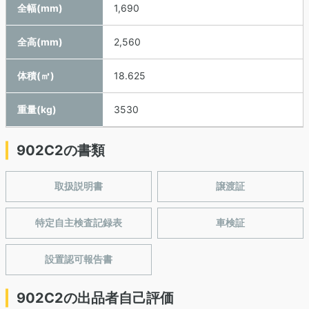
全幅(mm)
1,690
全高(mm)
2,560
体積(㎥)
18.625
重量(kg)
3530
902C2の書類
取扱説明書
譲渡証
特定自主検査記録表
車検証
設置認可報告書
902C2の出品者自己評価