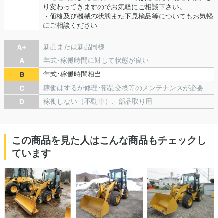
り変わってきますのでお気軽にご相談下さい。
・価格及び機械の状態また下見検品等についてもお気軽
にご相談ください
新品または新品同様
A+
年式･稼働時間に対して状態が良い
A
年式･稼働時間相当
B
稼働はするが修理･部品交換等のメンテナンスが必要
C
稼働しない（不動車）、部品取り用
D
この商品を見た人はこんな商品もチェックし
ています