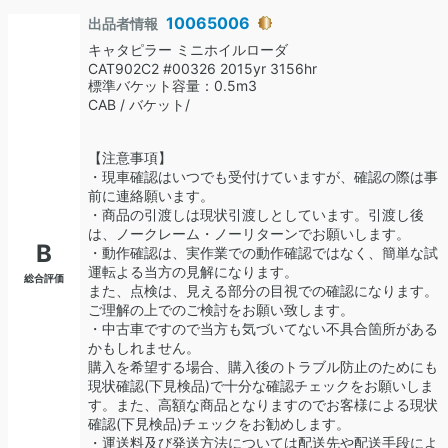
10065006
出品者情報
キャタピラー ミニホイルローダ
CAT902C2 #00326 2015yr 3156hr
標準バケット容量：0.5m3
CAB / バケット/
【注意事項】
・現車確認はいつでも受付けていますが、確認の際は事
前に連絡願います。
・商品の引渡しは現状引渡しとしています。引渡し後
は、ノークレーム・ノーリターンでお願いします。
B
・動作確認は、実作業での動作確認ではなく、簡単な試
運転よる当方の見解になります。
総合評価
また、点検は、見える部分の目視での確認になります。
ご理解の上でのご検討をお願い致します。
・中古車ですので当方も気づいてない不具合箇所がある
かもしれません。
購入を希望する場合、購入後のトラブル防止のためにも
現状確認(下見検品)で十分な確認チェックをお願いしま
す。また、高額な商品となりますのでお客様による現状
確認(下見検品)チェックをお勧めします。
・運送料及び発送方法については配送先や配送手段によ