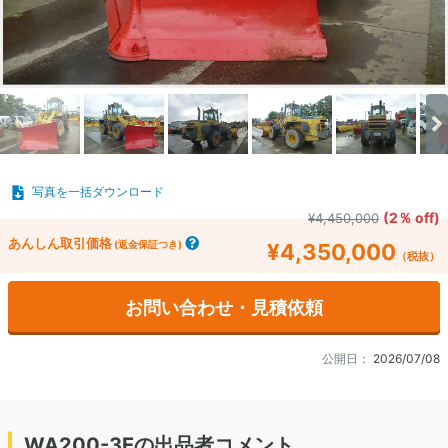
写真を一括ダウンロード
(2％ off)
¥4,450,000
あんしん取引価格
(返金保証つき)
¥4,350,000
（税抜）
お問い合わせ・見積依頼
公開日：
2026/07/08
WA200-3Eの出品者コメント