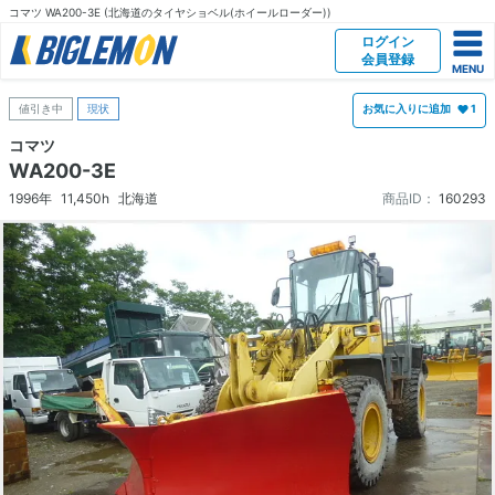
コマツ WA200-3E (北海道のタイヤショベル(ホイールローダー))
ログイン
会員登録
値引き中
現状
お気に入りに追加
1
コマツ
WA200-3E
1996年
11,450h
北海道
商品ID：
160293