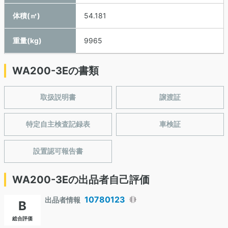
体積(㎥)
54.181
重量(kg)
9965
WA200-3Eの書類
取扱説明書
譲渡証
特定自主検査記録表
車検証
設置認可報告書
WA200-3Eの出品者自己評価
10780123
出品者情報
B
総合評価