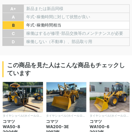
新品または新品同様
A+
年式･稼働時間に対して状態が良い
A
年式･稼働時間相当
B
稼働はするが修理･部品交換等のメンテナンスが必要
C
稼働しない（不動車）、部品取り用
D
この商品を見た人はこんな商品もチェックし
ています
タイヤショベル(ホイールローダー)
タイヤショベル(ホイールローダー)
タイヤショベル(ホイールローダー)
コマツ
コマツ
コマツ
WA50-8
WA200-3E
WA100-6
2006年
1997年
2012年