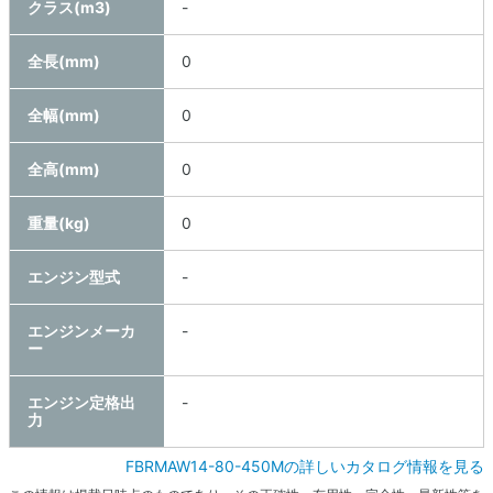
クラス(m3)
-
全長(mm)
0
全幅(mm)
0
全高(mm)
0
重量(kg)
0
エンジン型式
-
エンジンメーカ
-
ー
エンジン定格出
-
力
FBRMAW14-80-450Mの詳しいカタログ情報を見る