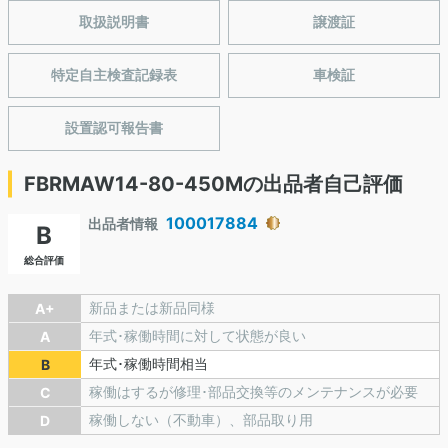
取扱説明書
譲渡証
特定自主検査記録表
車検証
設置認可報告書
FBRMAW14-80-450Mの出品者自己評価
100017884
出品者情報
B
総合評価
新品または新品同様
A+
年式･稼働時間に対して状態が良い
A
年式･稼働時間相当
B
稼働はするが修理･部品交換等のメンテナンスが必要
C
稼働しない（不動車）、部品取り用
D