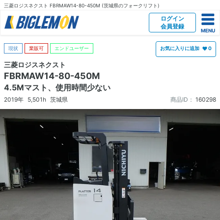
三菱ロジスネクスト FBRMAW14-80-450M (茨城県のフォークリフト)
ログイン
会員登録
現状
業販可
エンドユーザー
お気に入りに追加
0
三菱ロジスネクスト
FBRMAW14-80-450M
4.5Mマスト、使用時間少ない
2019年
5,501h
茨城県
商品ID：
160298