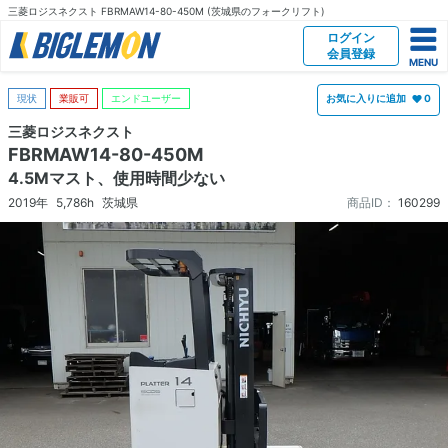
三菱ロジスネクスト FBRMAW14-80-450M (茨城県のフォークリフト)
ログイン
会員登録
現状
業販可
エンドユーザー
お気に入りに追加
0
三菱ロジスネクスト
FBRMAW14-80-450M
4.5Mマスト、使用時間少ない
2019年
5,786h
茨城県
商品ID：
160299