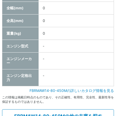
全幅(mm)
0
全高(mm)
0
重量(kg)
0
エンジン型式
-
エンジンメーカ
-
ー
エンジン定格出
-
力
FBRMAW14-80-450Mの詳しいカタログ情報を見る
この情報は掲載日時点のものであり、その正確性、有用性、完全性、最新性等を
保証するものではありません。