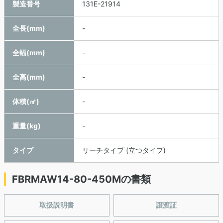
製造番号
131E-21914
全長(mm)
-
全幅(mm)
-
全高(mm)
-
体積(㎥)
-
重量(kg)
-
タイプ
リーチタイプ (立つタイプ)
FBRMAW14-80-450Mの書類
取扱説明書
譲渡証