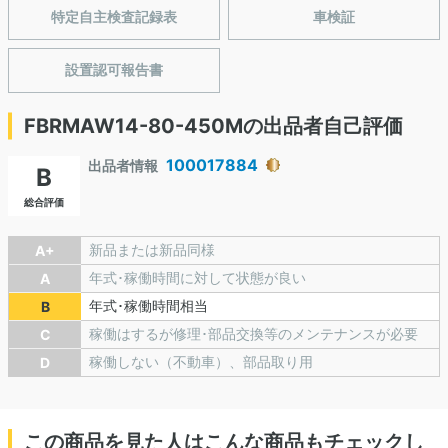
特定自主検査記録表
車検証
設置認可報告書
FBRMAW14-80-450Mの出品者自己評価
100017884
出品者情報
B
総合評価
新品または新品同様
A+
年式･稼働時間に対して状態が良い
A
年式･稼働時間相当
B
稼働はするが修理･部品交換等のメンテナンスが必要
C
稼働しない（不動車）、部品取り用
D
この商品を見た人はこんな商品もチェックし