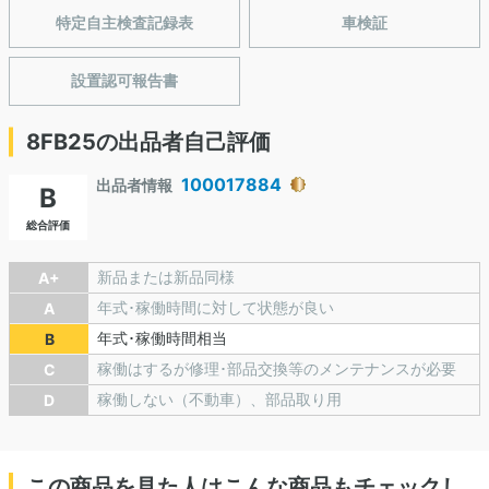
特定自主検査記録表
車検証
設置認可報告書
8FB25の出品者自己評価
100017884
出品者情報
B
総合評価
新品または新品同様
A+
年式･稼働時間に対して状態が良い
A
年式･稼働時間相当
B
稼働はするが修理･部品交換等のメンテナンスが必要
C
稼働しない（不動車）、部品取り用
D
この商品を見た人はこんな商品もチェックし