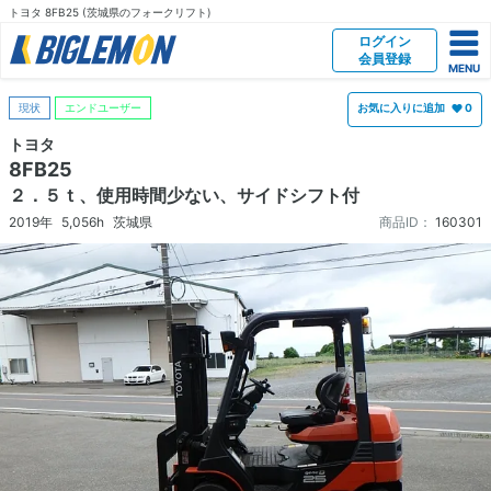
トヨタ 8FB25 (茨城県のフォークリフト)
ログイン
会員登録
現状
エンドユーザー
お気に入りに追加
0
トヨタ
8FB25
２．５ｔ、使用時間少ない、サイドシフト付
2019年
5,056h
茨城県
商品ID：
160301