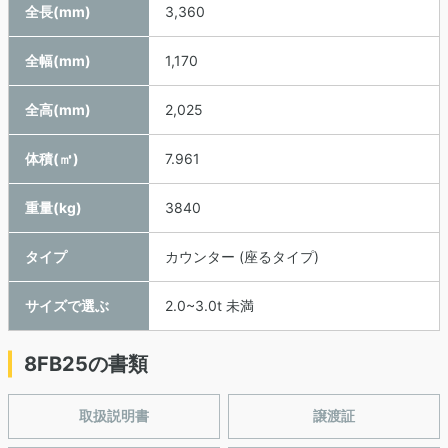
全長(mm)
3,360
全幅(mm)
1,170
全高(mm)
2,025
体積(㎥)
7.961
重量(kg)
3840
タイプ
カウンター (座るタイプ)
サイズで選ぶ
2.0~3.0t 未満
8FB25の書類
取扱説明書
譲渡証